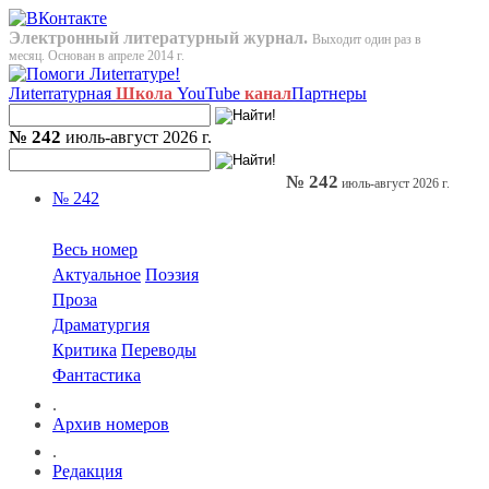
Электронный литературный журнал.
Выходит один раз в
месяц. Основан в апреле 2014 г.
Лиterraтурная
Школа
YouTube
канал
Партнеры
№ 242
июль-август 2026 г.
№ 242
июль-август 2026 г.
№ 242
Весь номер
Актуальное
Поэзия
Проза
Драматургия
Критика
Переводы
Фантастика
.
Архив номеров
.
Редакция