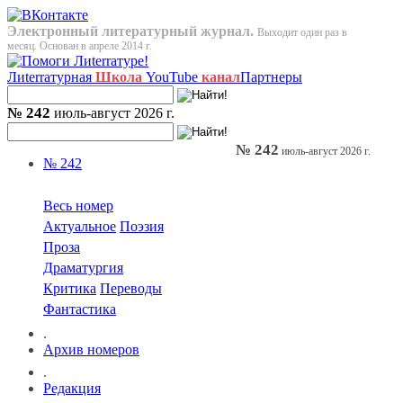
Электронный литературный журнал.
Выходит один раз в
месяц. Основан в апреле 2014 г.
Лиterraтурная
Школа
YouTube
канал
Партнеры
№ 242
июль-август 2026 г.
№ 242
июль-август 2026 г.
№ 242
Весь номер
Актуальное
Поэзия
Проза
Драматургия
Критика
Переводы
Фантастика
.
Архив номеров
.
Редакция