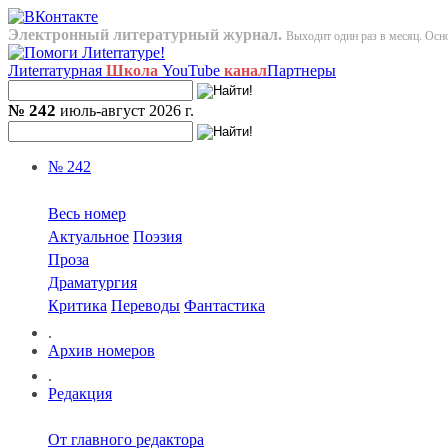
Электронный литературный журнал.
Выходит один раз в месяц. Осно
Лиterraтурная
Школа
YouTube
канал
Партнеры
№ 242
июль-август 2026 г.
№ 242
Весь номер
Актуальное
Поэзия
Проза
Драматургия
Критика
Переводы
Фантастика
.
Архив номеров
.
Редакция
От главного редактора