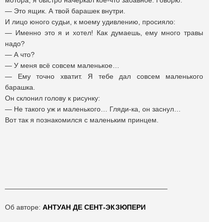
мотора, я быстро начеркал кое-что забавное. Говорю:
— Это ящик. А твой барашек внутри.
И лицо юного судьи, к моему удивлению, просияло:
— Именно это я и хотел! Как думаешь, ему много травы
надо?
— А что?
— У меня всё совсем маленькое…
— Ему точно хватит. Я тебе дал совсем маленького
барашка.
Он склонил голову к рисунку:
— Не такого уж и маленького… Гляди-ка, он заснул…
Вот так я познакомился с маленьким принцем.
_________________________________________
Об авторе:
АНТУАН ДЕ СЕНТ-ЭКЗЮПЕРИ