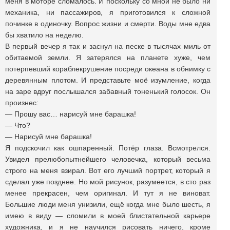
меня в моторе сломалось. И поскольку со мной не было ни
механика, ни пассажиров, я приготовился к сложной
починке в одиночку. Вопрос жизни и смерти. Воды мне едва
бы хватило на неделю.
В первый вечер я так и заснул на песке в тысячах миль от
обитаемой земли. Я затерялся на планете хуже, чем
потерпевший кораблекрушение посреди океана в обнимку с
деревянным плотом. И представьте моё изумление, когда
на заре вдруг послышался забавный тоненький голосок. Он
произнес:
— Прошу вас… нарисуй мне барашка!
— Что?
— Нарисуй мне барашка!
Я подскочил как ошпаренный. Потёр глаза. Всмотрелся.
Увидел прелюбопытнейшего человечка, который весьма
строго на меня взирал. Вот его лучший портрет, который я
сделал уже позднее. Но мой рисунок, разумеется, в сто раз
менее прекрасен, чем оригинал. И тут я не виноват.
Большие люди меня унизили, ещё когда мне было шесть, я
имею в виду — сломили в моей блистательной карьере
художника, и я не научился рисовать ничего, кроме