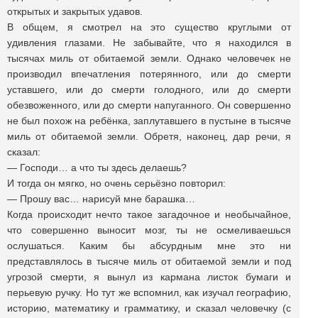
открытых и закрытых удавов.
В общем, я смотрел на это существо круглыми от
удивления глазами. Не забывайте, что я находился в
тысячах миль от обитаемой земли. Однако человечек не
производил впечатления потерянного, или до смерти
уставшего, или до смерти голодного, или до смерти
обезвоженного, или до смерти напуганного. Он совершенно
не был похож на ребёнка, заплутавшего в пустыне в тысяче
миль от обитаемой земли. Обретя, наконец, дар речи, я
сказал:
— Господи… а что ты здесь делаешь?
И тогда он мягко, но очень серьёзно повторил:
— Прошу вас… нарисуй мне барашка…
Когда происходит нечто такое загадочное и необычайное,
что совершенно выносит мозг, ты не осмеливаешься
ослушаться. Каким бы абсурдным мне это ни
представлялось в тысяче миль от обитаемой земли и под
угрозой смерти, я вынул из кармана листок бумаги и
перьевую ручку. Но тут же вспомнил, как изучал географию,
историю, математику и грамматику, и сказал человечку (с