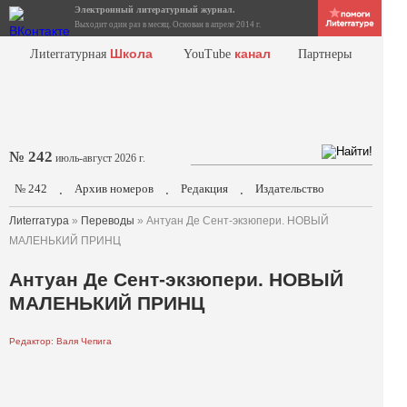
Электронный литературный журнал.
Выходит один раз в месяц. Основан в апреле 2014 г.
Школа
канал
Лиterraтурная
YouTube
Партнеры
№ 242
июль-август 2026 г.
№ 242
Архив номеров
Редакция
Издательство
.
.
.
Лиterraтура
»
Переводы
» Антуан Де Сент-экзюпери. НОВЫЙ
МАЛЕНЬКИЙ ПРИНЦ
Антуан Де Сент-экзюпери. НОВЫЙ
МАЛЕНЬКИЙ ПРИНЦ
Редактор: Валя Чепига