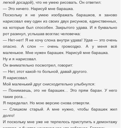
легкой досадой), что не умею рисовать. Он ответил:
— Это ничего. Нарисуй мне барашка.
Поскольку я не умею изображать барашков, я заново
нарисовал ему один из своих двух рисунков, единственных,
на которые был способен. Закрытого удава. И я буквально
рот разинул, услышав возглас человечка:
— Нет-нет! Я не хочу слона внутри удава! Удав — это очень
опасно. А слон — очень громоздко. А у меня всё
маленькое. Мне нужен барашек. Нарисуй мне барашка.
Ну и я нарисовал.
Он внимательно посмотрел, говорит:
— Нет, этот какой-то больной, давай другого.
Я нарисовал.
Мой маленький друг снисходительно улыбнулся:
— Понимаешь, это не барашек… Это прям баран. У него
такие рога…
Я переделал. Но мою версию снова отвергли.
— Слишком старый. А мне нужно, чтобы барашек жил
долго!
И поскольку мне уже не терпелось приступить к демонтажу