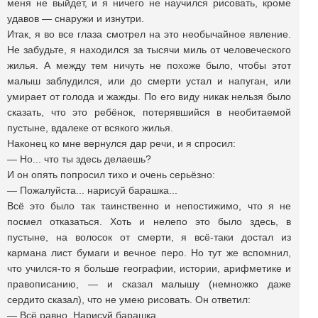
меня не выйдет, и я ничего не научился рисовать, кроме
удавов — снаружи и изнутри.
Итак, я во все глаза смотрел на это необычайное явление.
Не забудьте, я находился за тысячи миль от человеческого
жилья. А между тем ничуть не похоже было, чтобы этот
малыш заблудился, или до смерти устал и напуган, или
умирает от голода и жажды. По его виду никак нельзя было
сказать, что это ребёнок, потерявшийся в необитаемой
пустыне, вдалеке от всякого жилья.
Наконец ко мне вернулся дар речи, и я спросил:
— Но... что ты здесь делаешь?
И он опять попросил тихо и очень серьёзно:
— Пожалуйста... нарисуй барашка...
Всё это было так таинственно и непостижимо, что я не
посмел отказаться. Хоть и нелепо это было здесь, в
пустыне, на волосок от смерти, я всё-таки достал из
кармана лист бумаги и вечное перо. Но тут же вспомнил,
что учился-то я больше географии, истории, арифметике и
правописанию, — и сказал малышу (немножко даже
сердито сказал), что не умею рисовать. Он ответил:
— Всё равно. Нарисуй барашка.