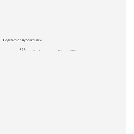
Поделиться публикацией:
576
Опубликовано
03 мар 2026
КОНКУРСЫ И ПРЕМИИ
АФИША