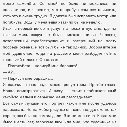
моего самолёта. Со мной не было ни механика, ни
пассажиров, и я решил, что попробую сам все починить,
хоть это и очень трудно. Я должен был исправить мотор или
погибнуть. Воды у меня едва хватило бы на неделю.
Итак, в первый вечер я уснул на песке в пустыне, где на
тысячи миль вокруг не было никакого жилья. Человек,
потерпевший кораблекрушение и затерянный на плоту
посреди океана, и тот был бы не так одинок. Вообразите же
моё удивление, когда на рассвете меня разбудил чей-то
тоненький голосок. Он сказал:
— Пожалуйста... нарисуй мне барашка!
— А?..
— Нарисуй мне барашка...
Я вскочил, точно надо мною грянул гром. Протёр глаза.
Начал осматриваться. И вижу — стоит необыкновенный
какой-то малыш и серьёзно меня разглядывает.
Вот самый лучший его портрет, какой мне после удалось
нарисовать. Но на моём рисунке он, конечно, далеко не так
хорош, как был на самом деле. Это не моя вина. Когда мне
было шесть лет, взрослые внушили мне, что художника из