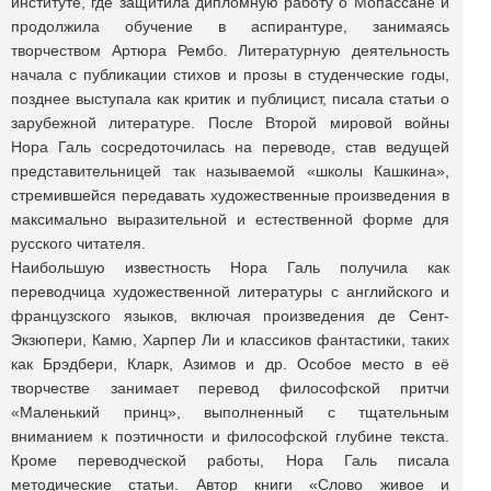
институте, где защитила дипломную работу о Мопассане и
продолжила обучение в аспирантуре, занимаясь
творчеством Артюра Рембо. Литературную деятельность
начала с публикации стихов и прозы в студенческие годы,
позднее выступала как критик и публицист, писала статьи о
зарубежной литературе. После Второй мировой войны
Нора Галь сосредоточилась на переводе, став ведущей
представительницей так называемой «школы Кашкина»,
стремившейся передавать художественные произведения в
максимально выразительной и естественной форме для
русского читателя.
Наибольшую известность Нора Галь получила как
переводчица художественной литературы с английского и
французского языков, включая произведения де Сент-
Экзюпери, Камю, Харпер Ли и классиков фантастики, таких
как Брэдбери, Кларк, Азимов и др. Особое место в её
творчестве занимает перевод философской притчи
«Маленький принц», выполненный с тщательным
вниманием к поэтичности и философской глубине текста.
Кроме переводческой работы, Нора Галь писала
методические статьи. Автор книги «Слово живое и