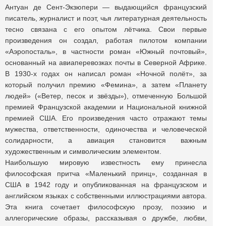
Антуан де Сент-Экзюпери — выдающийся французский
писатель, журналист и поэт, чья литературная деятельность
тесно связана с его опытом лётчика. Свои первые
произведения он создал, работая пилотом компании
«Аэропосталь», в частности роман «Южный почтовый»,
основанный на авиаперевозках почты в Северной Африке.
В 1930-х годах он написал роман «Ночной полёт», за
который получил премию «Фемина», а затем «Планету
людей» («Ветер, песок и звёзды»), отмеченную Большой
премией Французской академии и Национальной книжной
премией США. Его произведения часто отражают темы
мужества, ответственности, одиночества и человеческой
солидарности, а авиация становится важным
художественным и символическим элементом.
Наибольшую мировую известность ему принесла
философская притча «Маленький принц», созданная в
США в 1942 году и опубликованная на французском и
английском языках с собственными иллюстрациями автора.
Эта книга сочетает философскую прозу, поэзию и
аллегорические образы, рассказывая о дружбе, любви,