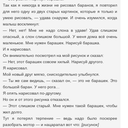
Так как я никогда в жизни не рисовал баранов, я повторил
для него одну из двух старых картинок, которые я только и
умею рисовать, — удава снаружи. И очень изумился, когда
малыш воскликнул:
— Нет, нет! Мне не надо слона в удаве! Удав слишком
опасный, а слон слишком большой. У меня дома всё очень
маленькое. Мне нужен барашек. Нарисуй барашка.
И я нарисовал.
Он внимательно посмотрел на мой рисунок и сказал:
— Нет, этот барашек совсем хилый. Нарисуй другого.
Я нарисовал.
Мой новый друг мягко, снисходительно улыбнулся.
— Ты же сам видишь, — сказал он, — это не барашек. Это
большой баран. У него рога…
Я опять нарисовал по-другому.
Но он и от этого рисунка отказался.
— Этот слишком старый. Мне нужен такой барашек, чтобы
жил долго.
Тут я потерял терпение — ведь надо было поскорее
разобрать мотор — и нацарапал вот что:
[рисунок]