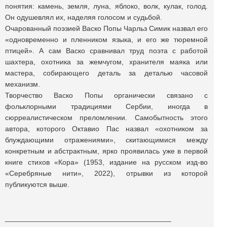
понятия: камень, земля, луна, яблоко, волк, кулак, голод.
Он одушевлял их, наделяя голосом и судьбой.
Очарованный поэзией Васко Попы Чарльз Симик назвал его
«одновременно и пленником языка, и его же тюремной
птицей». А сам Васко сравнивал труд поэта с работой
шахтера, охотника за жемчугом, хранителя маяка или
мастера, собирающего деталь за деталью часовой
механизм.
Творчество Васко Попы органически связано с
фольклорными традициями Сербии, иногда в
сюрреалистическом преломлении. Самобытность этого
автора, которого Октавио Пас назвал «охотником за
блуждающими отражениями», скитающимися между
конкретным и абстрактным, ярко проявилась уже в первой
книге стихов «Кора» (1953, издание на русском изд-во
«Серебряные нити», 2022), отрывки из которой
публикуются выше.
_________________________________________