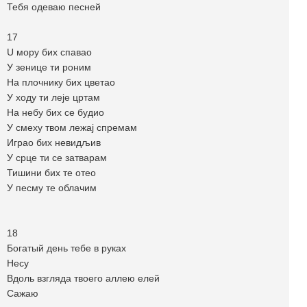
Тебя одеваю песней
17
U мору бих спавао
У зенице ти роним
На плочнику бих цветао
У ходу ти леје цртам
На небу бих се будио
У смеху твом лежај спремам
Играо бих невидљив
У срце ти се затварам
Тишини бих те отео
У песму те облачим
18
Богатый день тебе в руках
Несу
Вдоль взгляда твоего аллею елей
Сажаю