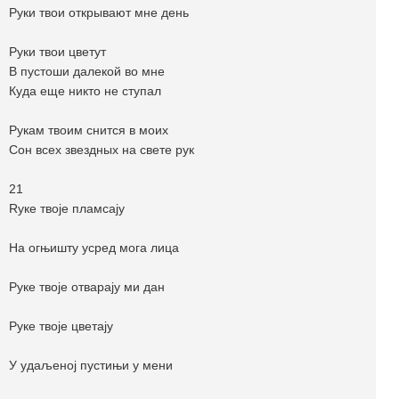
Руки твои открывают мне день
Руки твои цветут
В пустоши далекой во мне
Куда еще никто не ступал
Рукам твоим снится в моих
Сон всех звездных на свете рук
21
Rуке твоје пламсају
На огњишту усред мога лица
Руке твоје отварају ми дан
Руке твоје цветају
У удаљеној пустињи у мени