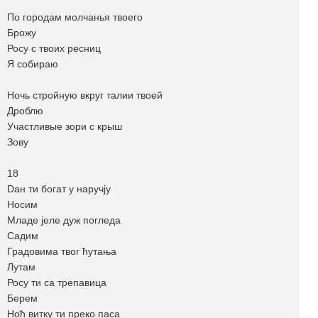
По городам молчанья твоего
Брожу
Росу с твоих ресниц
Я собираю
Ночь стройную вкруг талии твоей
Дроблю
Участливые зори с крыш
Зову
18
Dан ти богат у наручју
Носим
Младе јеле дуж погледа
Садим
Градовима твог ћутања
Лутам
Росу ти са трепавица
Берем
Ноћ витку ти преко паса