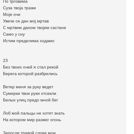
По трговима
Суза твоја тражи
Моје очи
Увече се дан мој мртав
С мртвим даном твојим састане
Само у сну
Истим пределима ходамо
23
Без твоих очей я стал рекой
Берега которой разбрелись
Ветер меня за руку ведет
Сумерки твои руки отсекли
Белых улиц предо мной бег
Лоб мой пальцы не хотят знать
На котором мир разжег огонь
Заросли травой слова мои