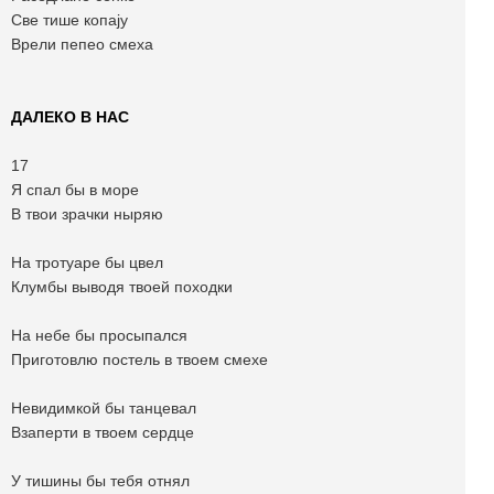
Све тише копају
Врели пепео смеха
ДАЛЕКО В НАС
17
Я спал бы в море
В твои зрачки ныряю
На тротуаре бы цвел
Клумбы выводя твоей походки
На небе бы просыпался
Приготовлю постель в твоем смехе
Невидимкой бы танцевал
Взаперти в твоем сердце
У тишины бы тебя отнял