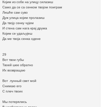
Којим из собе на улицу силазиш
Само да се са сенком твојом поиграм
Лишће сам суво
Дуж улица којим пролазиш
Да твоју сенку чујем
И стена сам нага крај друма
Којим се удаљујеш
Да ме твоја сенка одене
29
Вот твои губы
Твоей шее обратно
Их возвращаю
Вот лунный свет мой
Снимаю его
С плеч твоих
Мы потерялись