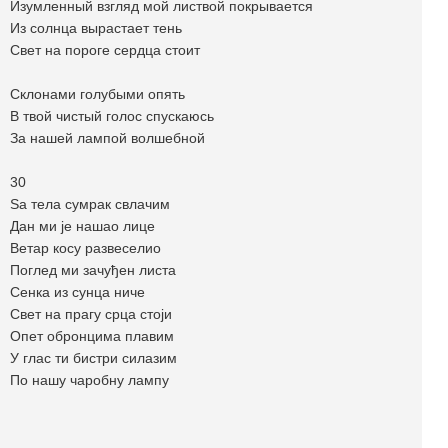
Изумленный взгляд мой листвой покрывается
Из солнца вырастает тень
Свет на пороге сердца стоит
Склонами голубыми опять
В твой чистый голос спускаюсь
За нашей лампой волшебной
30
Sа тела сумрак свлачим
Дан ми је нашао лице
Ветар косу развеселио
Поглед ми зачуђен листа
Сенка из сунца ниче
Свет на прагу срца стоји
Опет обронцима плавим
У глас ти бистри силазим
По нашу чаробну лампу