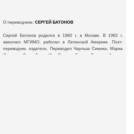
О переводчике:
СЕРГЕЙ БАТОНОВ
Сергей Батонов родился в 1960 г. в Москве. В 1982 г.
закончил МГИМО, работал в Латинской Америке. Поэт-
переводчик, издатель. Переводил Чарльза Симика, Марка
Стрэнда, Луизу Глюк, Иду Витале, Бланку Варела, Артуро
Коркуэру, Роберто Хуарроса, Франсиско
Бринеса. Публикации в журналах «Плавучий мост»,
«Эмигрантская лира», «Южное сияние», «Перископ»,
«Литературные знакомства», «Лиterraтура», на портале
Prosodia. Диплом «Золотого Витязя» 2024 года за переводы
на испанский российской духовной поэзии.
Поделиться публикацией: