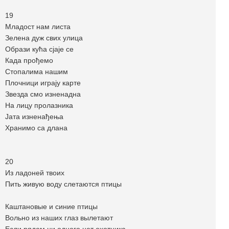
19
Mладост нам листа
Зелена дуж свих улица
Образи кућа сјаје се
Када прођемо
Стопалима нашим
Плочници играју карте
Звезда смо изненадна
На лицу пролазника
Јата изненађења
Хранимо са длана
20
Из ладоней твоих
Пить живую воду слетаются птицы
Каштановые и синие птицы
Вольно из наших глаз вылетают