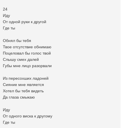
24
Иду
От одной руки к другой
Где ты
Обнял бы тебя
Твое отсутствие обнимаю
Поцеловал бы голос твой
Слышу смех далей
Губы мне лицо разорвали
Из пересохших ладоней
Сияние мне является
Хотел бы тебя видеть
Да глаза смыкаю
Иду
От одного виска к другому
Где ты