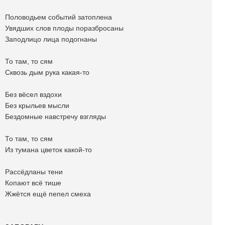
Половодьем событий затоплена
Увядших слов плоды поразбросаны
Заподлицо лица подогнаны
То там, то сям
Сквозь дым рука какая-то
Без вёсел вздохи
Без крыльев мысли
Бездомные навстречу взгляды
То там, то сям
Из тумана цветок какой-то
Рассёдланы тени
Копают всё тише
Жжётся ещё пепел смеха