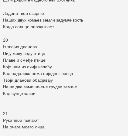
Если рядом ни одного нет охотника
Ладони твои озаряют
Наших двух комьев земли задумчивость
Когда солнце опаздывает
20
Iз твојих дланова
Пију живу воду птице
Плаве и смеђе птице
Које нам из очију излећу
Кад надалеко нема ниједног ловца
Твоји дланови обасјавају
Наше две замишљене грудве земље
Кад сунце касни
21
Руки твои пылают
На очаге моего лица