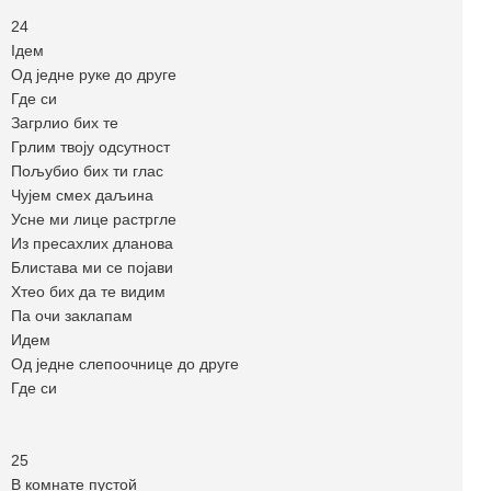
24
Iдем
Од једне руке до друге
Где си
Загрлио бих те
Грлим твоју одсутност
Пољубио бих ти глас
Чујем смех даљина
Усне ми лице растргле
Из пресахлих дланова
Блистава ми се појави
Хтео бих да те видим
Па очи заклапам
Идем
Од једне слепоочнице до друге
Где си
25
В комнате пустой