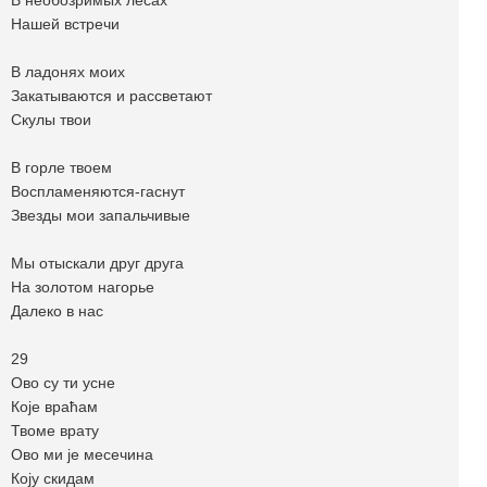
В необозримых лесах
Нашей встречи
В ладонях моих
Закатываются и рассветают
Скулы твои
В горле твоем
Воспламеняются-гаснут
Звезды мои запальчивые
Мы отыскали друг друга
На золотом нагорье
Далеко в нас
29
Oво су ти усне
Које враћам
Твоме врату
Ово ми је месечина
Коју скидам