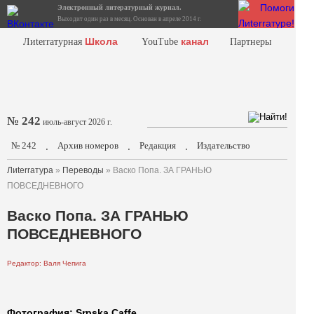
Электронный литературный журнал.
Выходит один раз в месяц. Основан в апреле 2014 г.
Школа
канал
Лиterraтурная
YouTube
Партнеры
№ 242
июль-август 2026 г.
№ 242
Архив номеров
Редакция
Издательство
.
.
.
Лиterraтура
»
Переводы
» Васко Попа. ЗА ГРАНЬЮ
ПОВСЕДНЕВНОГО
Васко Попа. ЗА ГРАНЬЮ
ПОВСЕДНЕВНОГО
Редактор: Валя Чепига
Фотография: Srpska Caffe