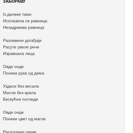
ЗАБОРАВУ
Iз далеке таме
Исплазила се равница
Незадржива равница
Разливени догађаји
Расуте увеле речи
Изравнана лица
Овде онде
Понека рука од дима
Уздаси без весала
Мисли без крила
Бескућни погледи
Овде онде
Понеки цвет од магле
Раседлане сенке