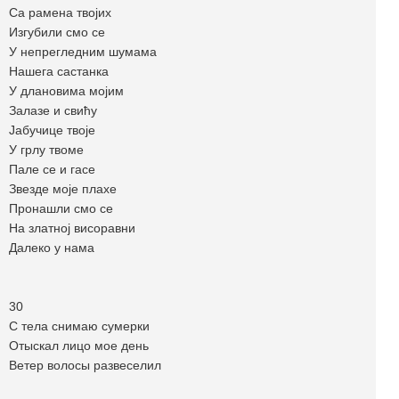
Са рамена твојих
Изгубили смо се
У непрегледним шумама
Нашега састанка
У длановима мојим
Залазе и свићу
Јабучице твоје
У грлу твоме
Пале се и гасе
Звезде моје плахе
Пронашли смо се
На златној висоравни
Далеко у нама
30
С тела снимаю сумерки
Отыскал лицо мое день
Ветер волосы развеселил