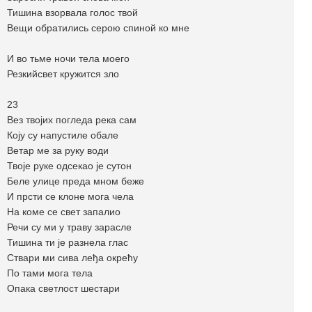
Тишина взорвала голос твой
Вещи обратились серою спиной ко мне
И во тьме ночи тела моего
Резкийсвет кружится зло
23
Bез твојих погледа река сам
Коју су напустиле обале
Ветар ме за руку води
Твоје руке одсекао је сутон
Беле улице преда мном беже
И прсти се клоне мога чела
На коме се свет запалио
Речи су ми у траву зарасле
Тишина ти је разнела глас
Ствари ми сива леђа окрећу
По тами мога тела
Опака светлост шестари