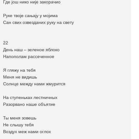
Где још нико није закорачио
Руке твоје сањају у мојима
Сан свих озвезданих руку на свету
22
День наш – зеленое яблоко
Напополам рассеченное
Я гляжу на тебя
Меня не видишь
Солнце между нами жмурится
На ступеньках лестничных
Разорвано наше объятие
Ты меня зовешь
Не слышу тебя
Воздух меж нами оглох