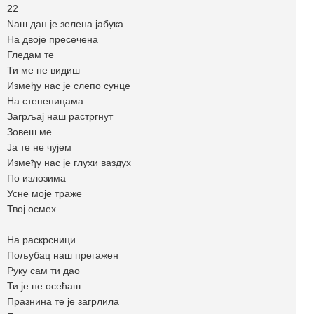
22
Nаш дан је зелена јабука
На двоје пресечена
Гледам те
Ти ме не видиш
Између нас је слепо сунце
На степеницама
Загрљај наш растргнут
Зовеш ме
Ја те не чујем
Између нас је глухи ваздух
По излозима
Усне моје траже
Твој осмех
На раскрсници
Пољубац наш прегажен
Руку сам ти дао
Ти је не осећаш
Празнина те је загрлила