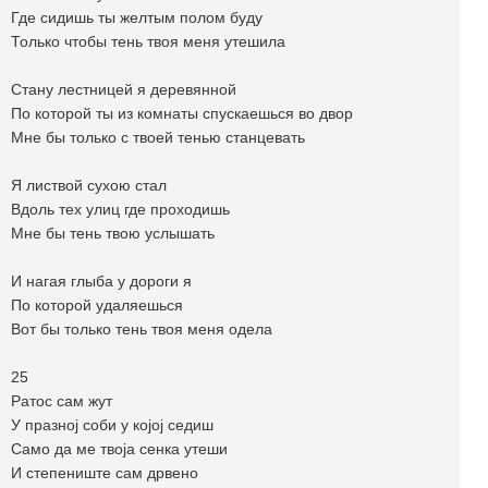
Где сидишь ты желтым полом буду
Только чтобы тень твоя меня утешила
Стану лестницей я деревянной
По которой ты из комнаты спускаешься во двор
Мне бы только с твоей тенью станцевать
Я листвой сухою стал
Вдоль тех улиц где проходишь
Мне бы тень твою услышать
И нагая глыба у дороги я
По которой удаляешься
Вот бы только тень твоя меня одела
25
Pатос сам жут
У празној соби у којој седиш
Само да ме твоја сенка утеши
И степениште сам дрвено