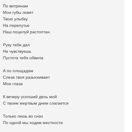
По витринам
Мои губы ловят
Твою улыбку
На перепутье
Наш поцелуй растоптан
Руку тебе дал
Не чувствуешь
Пустота тебя обвила
А по площадям
Слеза твоя разыскивает
Мои глаза
К вечеру усопший день мой
С твоим мертвым днем слагается
Только лишь во снах
По одной мы ходим местности