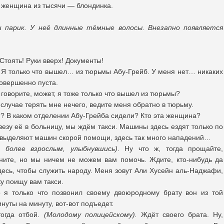
а женщина из тысячи — блондинка.
 парик. У неё длинные тёмные волосы. Внезапно появляется
Стоять! Руки вверх! Документы!
Я только что вышел… из тюрьмы Абу-Грейб. У меня нет… никаких
овершенно пуста.
 говорите, может, я тоже только что вышел из тюрьмы?
случае терять мне нечего, ведите меня обратно в тюрьму.
 В каком отделении Абу-Грейба сидели? Кто эта женщина?
везу её в больницу, мы ждём такси. Машины здесь ездят только по
выделяют машин скорой помощи, здесь так много нападений…
т более взрослым, улыбнувшись)
. Ну что ж, тогда прощайте,
ините, но мы ничем не можем вам помочь. Ждите, кто-нибудь да
десь, чтобы служить народу. Меня зовут Али Хусейн аль-Наджафи,
жу поищу вам такси.
 я только что позвонил своему двоюродному брату вон из той
нуты на минуту, вот-вот подъедет.
огда отбой.
(Молодому полицейскому).
Ждёт своего брата. Ну,