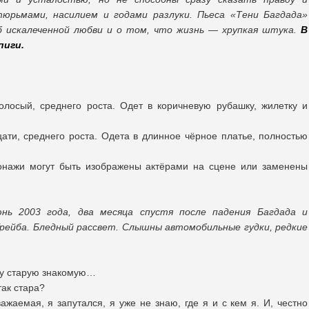
тюрьмами, насилием и годами разлуки. Пьеса «Тени Багдада»
б искалеченной любви и о том, что жизнь — хрупкая штука.
В
пиги.
олосый, среднего роста. Одет в коричневую рубашку, жилетку и
ати, среднего роста. Одета в длинное чёрное платье, полностью
нажи могут быть изображены актёрами на сцене или заменены
нь 2003 года, два месяца спустя после падения Багдада и
Грейба. Бледный рассвет. Слышны автомобильные гудки, редкие
дну старую знакомую…
так стара?
важаемая, я запутался, я уже не знаю, где я и с кем я. И, честно