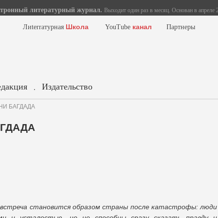
тронный литературный журнал.
Выходит один раз в месяц. Основан в апреле 2
Школа
канал
Лиterraтурная
YouTube
Партнеры
едакция
Издательство
.
НИ БАГДАДА
АГДАДА
 встреча становится образом страны после катастрофы: люди
ми и усталостью, но не способны сразу сказать правду и