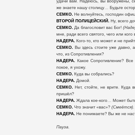
удачи вам. Надеюсь, вы вооружены, с
же знаете нашу столицу… Будьте осто
СЕМКО.
Не волнуйтесь, господин офиц
ВТОРОЙ ПОЛИЦЕЙСКИЙ.
Ну, всего до
СЕМКО.
Да благословит вас Бог!
(Наде
мне, ради всего святого, чего или кого
НАДЕРА.
Кого-то, кто может и не прийт
СЕМКО.
Вы здесь стоите уже давно, 
что, из Сопротивления?
НАДЕРА.
Какое Сопротивление? Все 
покое, я ухожу.
СЕМКО.
Куда вы собрались?
НАДЕРА.
Домой.
СЕМКО.
Нет, стойте, не врите. Куда 
пришёл?
НАДЕРА.
Ждала кое-кого… Может быть
СЕМКО.
Что значит «вас»?
(Смеётся).
НАДЕРА.
Не понимаете? Вы же не нас
Пауза.