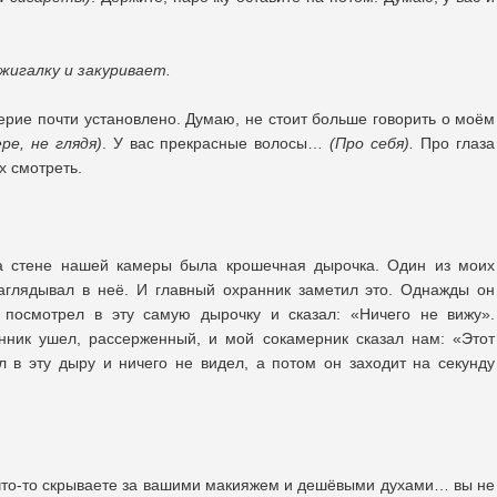
жигалку и закуривает.
рие почти установлено. Думаю, не стоит больше говорить о моём
ре, не глядя)
. У вас прекрасные волосы…
(Про себя).
Про глаза
х смотреть.
на стене нашей камеры была крошечная дырочка. Один из моих
заглядывал в неё. И главный охранник заметил это. Однажды он
 посмотрел в эту самую дырочку и сказал: «Ничего не вижу».
нник ушел, рассерженный, и мой сокамерник сказал нам: «Этот
 в эту дыру и ничего не видел, а потом он заходит на секунду
 что-то скрываете за вашими макияжем и дешёвыми духами… вы не