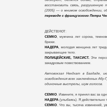
восстановить связь, разрушенную 
(2005) — о мнимом освобождении, о
переводе с французского Петра Че
ДЕЙСТВУЮТ:
СЕМКО
, мужчина лет сорока, темнов
брюки.
НАДЕРА
, молодая женщина лет тридц
закрывающее тело.
ПОЛИЦЕЙСКИЕ, ТАКСИСТ.
Эти персо
закадровым повествованием.
Автовокзал Нехдхат в Багдаде, ию
освобождения всех заключённых Абу-
одиночные выстрелы, шум голосов.
СЕМКО
. Извините, я принял вас за о
НАДЕРА
(
улыбаясь
). Я действительно 
СЕМКО
. Что вы, тысяча извинений, у