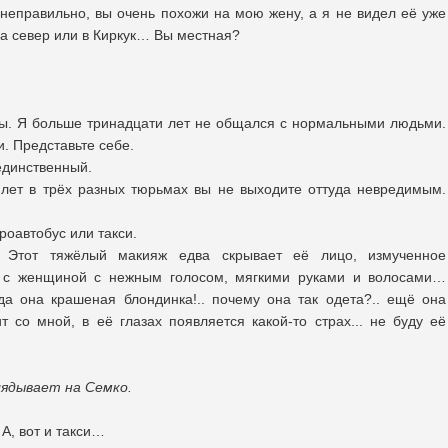
 неправильно, вы очень похожи на мою жену, а я не видел её уже
 на север или в Киркук… Вы местная?
мы. Я больше тринадцати лет не общался с нормальными людьми.
. Представьте себе.
 единственный.
 лет в трёх разных тюрьмах вы не выходите оттуда невредимым.
кроавтобус или такси.
 Этот тяжёлый макияж едва скрывает её лицо, измученное
ь с женщиной с нежным голосом, мягкими руками и волосами…
а она крашеная блондинка!.. почему она так одета?.. ещё она
т со мной, в её глазах появляется какой-то страх... не буду её
лядывает на Семко.
 А, вот и такси…