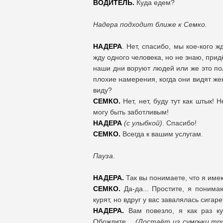
ВОДИТЕЛЬ.
Куда едем?
Надера подходит ближе к Семко.
НАДЕРА
. Нет, спасибо, мы кое-кого 
жду одного человека, но не знаю, прид
наши дни воруют людей или же это пол
плохие намерения, когда они видят жен
виду?
СЕМКО.
Нет, нет, буду тут как штык! 
могу быть заботливым!
НАДЕРА
(с улыбкой)
. Спасибо!
СЕМКО.
Всегда к вашим услугам.
Пауза
.
НАДЕРА.
Так вы понимаете, что я име
СЕМКО.
Да-да... Простите, я понима
курят, но вдруг у вас завалялась сигар
НАДЕРА.
Вам повезло, я как раз ку
Обождите…
(Достаёт из сумочки тр