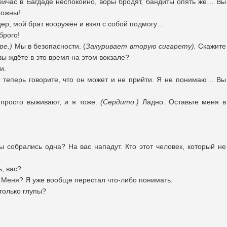
ейчас в Багдаде неспокойно, воры бродят, бандиты опять же… Вы
рожны!
ер, мой брат вооружён и взял с собой подмогу…
брого!
ре.)
Мы в безопасности. (
Закуривает вторую сигарету).
Скажите
 вы ждёте в это время на этом вокзале?
и.
а теперь говорите, что он может и не прийти. Я не понимаю… Вы
просто выживают, и я тоже.
(Сердито.)
Ладно. Оставьте меня в
вы собрались одна? На вас нападут. Кто этот человек, который не
, вас?
Меня? Я уже вообще перестал что-либо понимать.
только глупы?