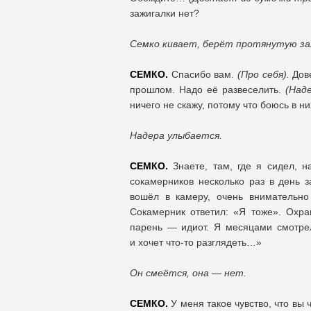
зажигалки нет?
Семко кивает, берёт протянутую за
СЕМКО.
Спасибо вам.
(Про себя).
Дове
прошлом. Надо её развеселить.
(Наде
ничего не скажу, потому что боюсь в ни
Надера улыбается.
СЕМКО.
Знаете, там, где я сидел, 
сокамерников несколько раз в день 
вошёл в камеру, очень внимательно
Сокамерник ответил: «Я тоже». Охра
парень — идиот. Я месяцами смотрел
и хочет что-то разглядеть…»
Он смеётся, она — нет.
СЕМКО.
У меня такое чувство, что вы