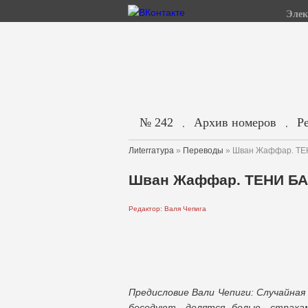
Элек
№ 242
Архив номеров
Р
.
.
Лиterraтура
»
Переводы
» Шван Жаффар. ТЕ
Шван Жаффар. ТЕНИ Б
Редактор: Валя Чепига
Предисловие Вали Чепиги:
Случайная
беседуют, делятся болью, страха