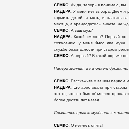
СЕМКО.
Ах да, теперь я понимаю, вы
НАДЕРА.
У меня нет выбора. Днём я 
кормить детей, и мать, и платить 
месяца, а арендодатель, знаете, не ждё
СЕМКО.
А ваш муж?
НАДЕРА.
Какой именно? Первый до с
сожалению, у меня было два мужа. 
службе безопасности при старом режиме
СЕМКО.
А первый? В какой тюрьме он
Надера молчит и начинает дрожать.
СЕМКО.
Расскажите о вашем первом му
НАДЕРА.
Его арестовали при старом 
это то, что он был объявлен пропавш
более десяти лет назад…
Слышится призыв муэдзина к молитв
СЕМКО.
О нет-нет, опять!