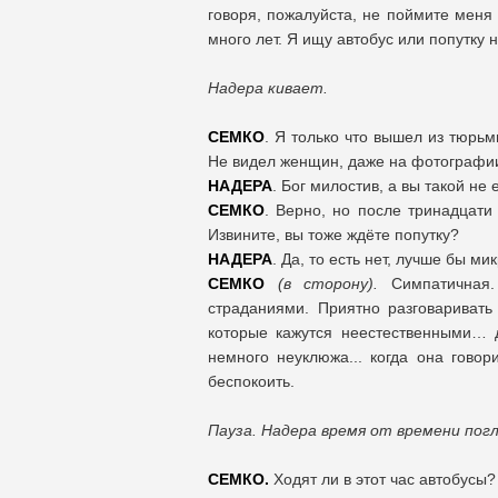
говоря, пожалуйста, не поймите меня
много лет. Я ищу автобус или попутку
Надера кивает.
СЕМКО
. Я только что вышел из тюрь
Не видел женщин, даже на фотографии
НАДЕРА
. Бог милостив, а вы такой не
СЕМКО
. Верно, но после тринадцати
Извините, вы тоже ждёте попутку?
НАДЕРА
. Да, то есть нет, лучше бы ми
СЕМКО
(
в сторону).
Симпатичная.
страданиями. Приятно разговариват
которые кажутся неестественными… д
немного неуклюжа... когда она говори
беспокоить.
Пауза. Надера время от времени пог
СЕМКО.
Ходят ли в этот час автобусы?