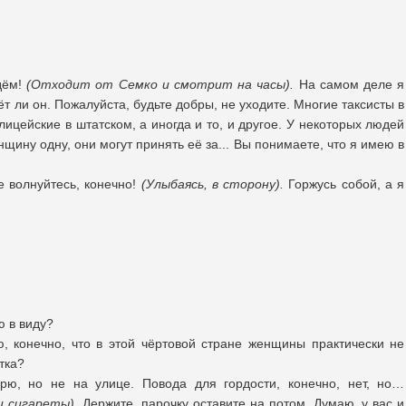
ждём!
(
Отходит от Семко и смотрит на часы).
На самом деле я
ёт ли он. Пожалуйста, будьте добры, не уходите. Многие таксисты в
ицейские в штатском, а иногда и то, и другое. У некоторых людей
щину одну, они могут принять её за... Вы понимаете, что я имею в
Не волнуйтесь, конечно!
(Улыбаясь, в сторону).
Горжусь собой, а я
ю в виду?
ю, конечно, что в этой чёртовой стране женщины практически не
етка?
рю, но не на улице. Повода для гордости, конечно, нет, но…
и сигареты)
. Держите, парочку оставите на потом. Думаю, у вас и