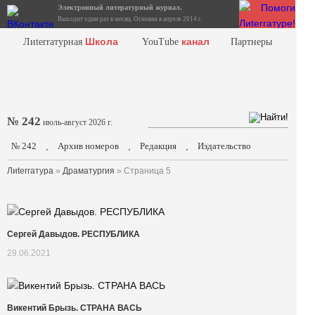
Электронный литературный журнал.
Выходит один раз в месяц. Основан в апреле 2014 г.
Школа
канал
Лиterraтурная
YouTube
Партнеры
№ 242
июль-август 2026 г.
№ 242
Архив номеров
Редакция
Издательство
.
.
.
Лиterraтура
»
Драматургия
» Страница 5
Сергей Давыдов. РЕСПУБЛИКА
29.06.2021
Викентий Брызь. СТРАНА ВАСЬ