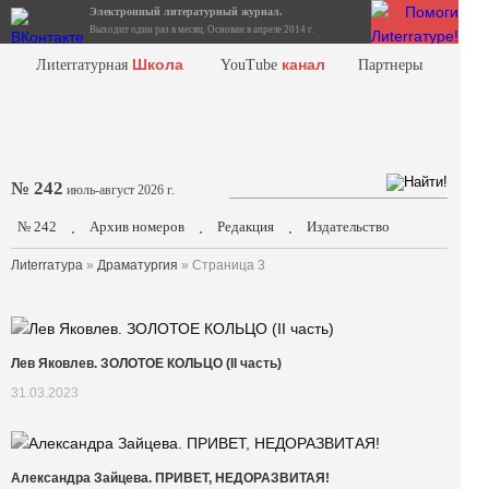
Электронный литературный журнал.
Выходит один раз в месяц. Основан в апреле 2014 г.
Школа
канал
Лиterraтурная
YouTube
Партнеры
№ 242
июль-август 2026 г.
№ 242
Архив номеров
Редакция
Издательство
.
.
.
Лиterraтура
»
Драматургия
» Страница 3
Лев Яковлев. ЗОЛОТОЕ КОЛЬЦО (II часть)
31.03.2023
Александра Зайцева. ПРИВЕТ, НЕДОРАЗВИТАЯ!