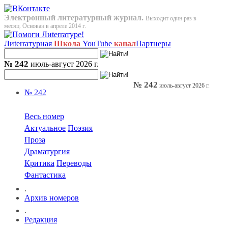
Электронный литературный журнал.
Выходит один раз в
месяц. Основан в апреле 2014 г.
Лиterraтурная
Школа
YouTube
канал
Партнеры
№ 242
июль-август 2026 г.
№ 242
июль-август 2026 г.
№ 242
Весь номер
Актуальное
Поэзия
Проза
Драматургия
Критика
Переводы
Фантастика
.
Архив номеров
.
Редакция