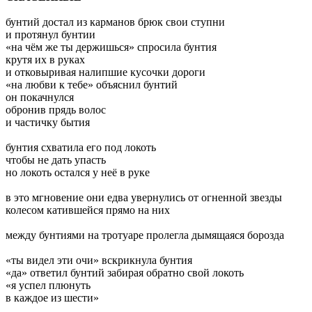
бунтий достал из карманов брюк свои ступни
и протянул бунтии
«на чём же ты держишься» спросила бунтия
крутя их в руках
и отковыривая налипшие кусочки дороги
«на любви к тебе» объяснил бунтий
он покачнулся
обронив прядь волос
и частичку бытия
бунтия схватила его под локоть
чтобы не дать упасть
но локоть остался у неё в руке
в это мгновение они едва увернулись от огненной звезды
колесом катившейся прямо на них
между бунтиями на тротуаре пролегла дымящаяся борозда
«ты видел эти очи» вскрикнула бунтия
«да» ответил бунтий забирая обратно свой локоть
«я успел плюнуть
в каждое из шести»