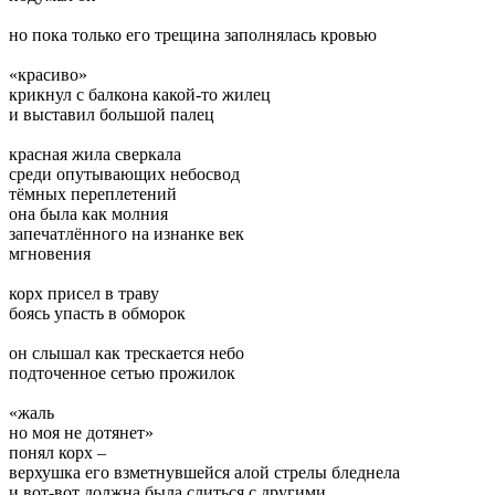
но пока только его трещина заполнялась кровью
«красиво»
крикнул с балкона какой-то жилец
и выставил большой палец
красная жила сверкала
среди опутывающих небосвод
тёмных переплетений
она была как молния
запечатлённого на изнанке век
мгновения
корх присел в траву
боясь упасть в обморок
он слышал как трескается небо
подточенное сетью прожилок
«жаль
но моя не дотянет»
понял корх –
верхушка его взметнувшейся алой стрелы бледнела
и вот-вот должна была слиться с другими