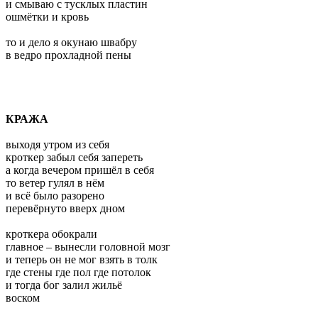
и смываю с тусклых пластин
ошмётки и кровь
то и дело я окунаю швабру
в ведро прохладной пены
КРАЖА
выходя утром из себя
кроткер забыл себя запереть
а когда вечером пришёл в себя
то ветер гулял в нём
и всё было разорено
перевёрнуто вверх дном
кроткера обокрали
главное – вынесли головной мозг
и теперь он не мог взять в толк
где стены где пол где потолок
и тогда бог залил жильё
воском