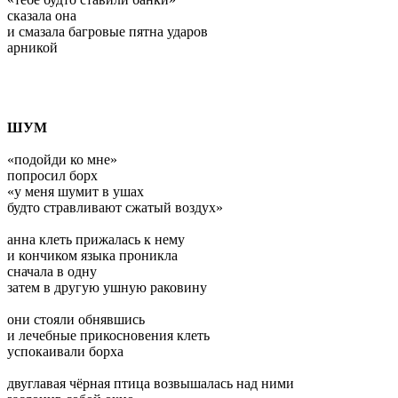
сказала она
и смазала багровые пятна ударов
арникой
ШУМ
«подойди ко мне»
попросил борх
«у меня шумит в ушах
будто стравливают сжатый воздух»
анна клеть прижалась к нему
и кончиком языка проникла
сначала в одну
затем в другую ушную раковину
они стояли обнявшись
и лечебные прикосновения клеть
успокаивали борха
двуглавая чёрная птица возвышалась над ними