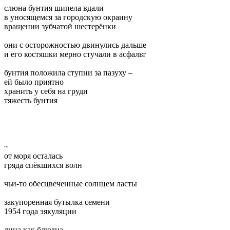
слюна бунтия шипела вдали
в уносящемся за городскую окраину
вращении зубчатой шестерёнки
они с осторожностью двинулись дальше
и его костяшки мерно стучали в асфальт
бунтия положила ступни за пазуху –
ей было приятно
хранить у себя на груди
тяжесть бунтия
~
от моря осталась
гряда спёкшихся волн
чьи-то обесцвеченные солнцем ласты
закупоренная бутылка семени
1954 года эякуляции
лица как блюдца