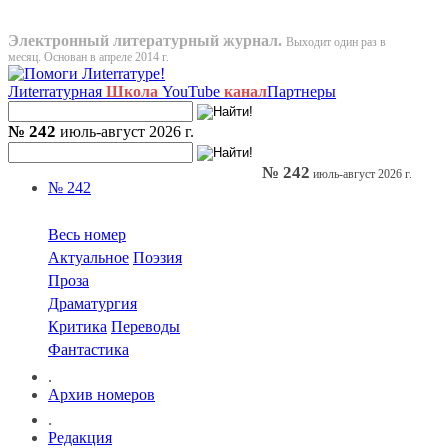
Электронный литературный журнал.
Выходит один раз в
месяц. Основан в апреле 2014 г.
Лиterraтурная
Школа
YouTube
канал
Партнеры
№ 242
июль-август 2026 г.
№ 242
июль-август 2026 г.
№ 242
Весь номер
Актуальное
Поэзия
Проза
Драматургия
Критика
Переводы
Фантастика
.
Архив номеров
.
Редакция