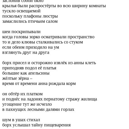
заслонив собой окно
крылья были распростёрты во всю ширину комнаты
тускло освещаемой
поскольку плафоны люстры
замаслились птичьим салом
шеи поскрипывали
когда головы зорко осматривали пространство
то и дело клювы сталкивались со стуком
если обеим приходило на ум
взглянуть друг на друга
борх присел и осторожно извлёк из анны клеть
приподняв подол её платья
большие как апельсины
жёлтые зёрна –
время от времени анна рождала корм
он обтёр их платком
и поднёс на ладонях пернатому стражу жилища
угощение тут же исчезло
в пахнущих лесными далями горлах
шум в ушах стихал
борх услышал тайну пищеварения