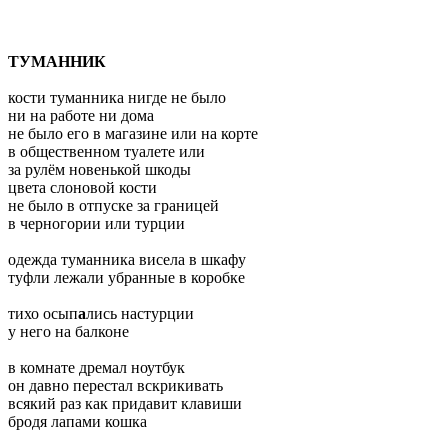
ТУМАННИК
кости туманника нигде не было
ни на работе ни дома
не было его в магазине или на корте
в общественном туалете или
за рулём новенькой шкоды
цвета слоновой кости
не было в отпуске за границей
в черногории или турции
одежда туманника висела в шкафу
туфли лежали убранные в коробке
тихо осып
а
лись настурции
у него на балконе
в комнате дремал ноутбук
он давно перестал вскрикивать
всякий раз как придавит клавиши
бродя лапами кошка