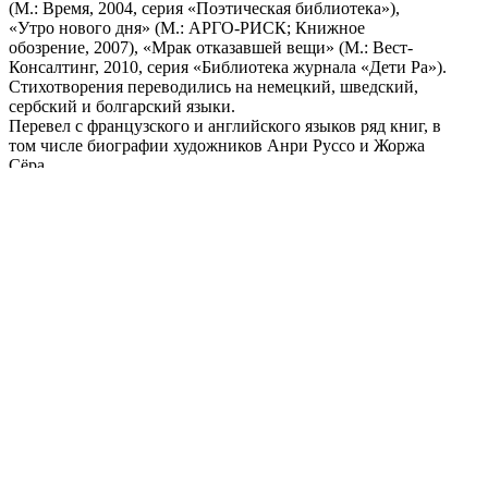
(М.: Время, 2004, серия «Поэтическая библиотека»),
«Утро нового дня» (М.: АРГО-РИСК; Книжное
обозрение, 2007), «Мрак отказавшей вещи» (М.: Вест-
Консалтинг, 2010, серия «Библиотека журнала «Дети Ра»).
Стихотворения переводились на немецкий, шведский,
сербский и болгарский языки.
Перевел с французского и английского языков ряд книг, в
том числе биографии художников Анри Руссо и Жоржа
Сёра.
Один из основателей литературной группы «Другое
полушарие» и член редколлегии одноименного интернет-
журнала.
Поделиться публикацией:
3 330
Опубликовано
08 дек 2016
КОНКУРСЫ И ПРЕМИИ
АФИША