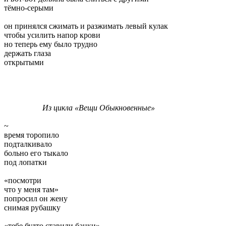
тёмно-серыми
он принялся сжимать и разжимать левый кулак
чтобы усилить напор крови
но теперь ему было трудно
держать глаза
открытыми
Из цикла «Вещи Обыкновенные»
~
время торопило
подталкивало
больно его тыкало
под лопатки
«посмотри
что у меня там»
попросил он жену
снимая рубашку
«тебе будто ставили банки»