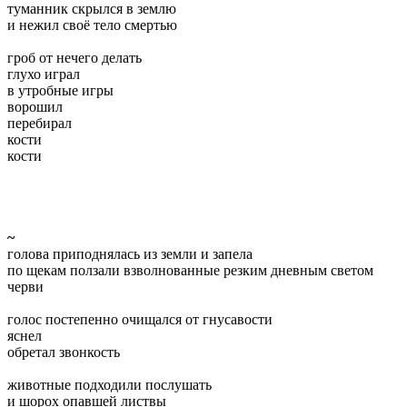
туманник скрылся в землю
и нежил своё тело смертью
гроб от нечего делать
глухо играл
в утробные игры
ворошил
перебирал
кости
кости
~
голова приподнялась из земли и запела
по щекам ползали взволнованные резким дневным светом
черви
голос постепенно очищался от гнусавости
яснел
обретал звонкость
животные подходили послушать
и шорох опавшей листвы