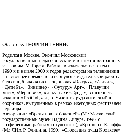
_________________________________________
Об авторе:
ГЕОРГИЙ ГЕННИС
Родился в Москве. Окончил Московский
государственный педагогический институт иностранных
языков им. М.Тореза. Работал в издательстве, затем в
1990-х и начале 2000-х годов редактором на телевидении,
в настоящее время снова вернулся к издательской работе.
Стихи публиковались в журналах «Воздух», «Арион»,
«Дети Ра», «Зинзивер», «Футурум Арт», «Плавучий
мост», «Черновик», в альманахе «Среда», в интернет-
издании «TextOnly» и др. Участник ряда антологий и
сборников, выпущенных в рамках ежегодных фестивалей
верлибра.
Автор книг: «Время новых болезней» (М.: Московский
государственный музей Вадима Сидура, 1996, с
графическими работами скульптора), «Кроткер и Клюфф»
(М.: ЛИА Р. Элинина, 1999), «Сгоревшая душа Кроткера»