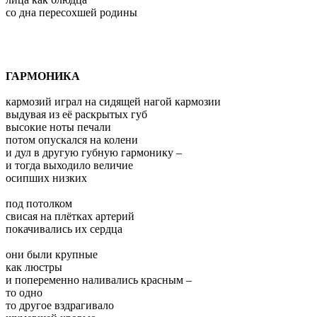
со дна пересохшей родины
ГАРМОНИКА
кармозий играл на сидящей нагой кармозии
выдувая из её раскрытых губ
высокие ноты печали
потом опускался на колени
и дул в другую губную гармонику –
и тогда выходило величие
осипших низких
под потолком
свисая на плётках артерий
покачивались их сердца
они были крупные
как люстры
и попеременно наливались красным –
то одно
то другое вздрагивало