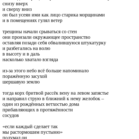
снизу вверх
и сверху вниз
он был усеян ими как лицо старика морщинами
и в помещениях гулял ветер
трещины начали срываться со стен
они пронзали окружающее пространство
оставляя позади себя обвалившуюся штукатурку
и разбегались на волю
в высоту и в даль
насколько хватало взгляда
из-за этого небо всё больше напоминало
поражённую засухой
шершавую землю
тогда корх бритвой рассёк вену на левом запястье
и направил струю в ближний к нему желобок –
один из рождённых ветхостью дома
прибавляющих в протяжённости
сосудов
«если каждый сделает так
мы растормошим пустыню»
подумал он