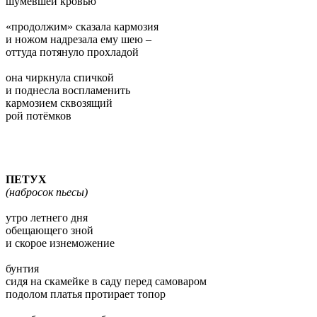
шумевшей кровью
«продолжим» сказала кармозия
и ножом надрезала ему шею –
оттуда потянуло прохладой
она чиркнула спичкой
и поднесла воспламенить
кармозием сквозящий
рой потёмков
ПЕТУХ
(набросок пьесы)
утро летнего дня
обещающего зной
и скорое изнеможение
бунтия
сидя на скамейке в саду перед самоваром
подолом платья протирает топор