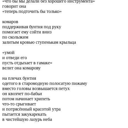
«что бы мы делали без хорошего инструмента»
говорит она
«теперь подточить бы только»
комаров
поддерживая бунтия под руку
помогает ему сойти вниз
по скользким
залитым кровью ступенькам крыльца
«умой
и отведи его
пусть отдыхает в гамаке»
велит она комарову
на плечах бунтия
одетого в старомодную полосатую пижаму
вместо головы возвышается петух
он квохчет по-бабьи
потом начинает хрипеть
что-то срыгивает
и потрясённый красотой утра
пытается закукарекать
в чистейшую лазурь неба