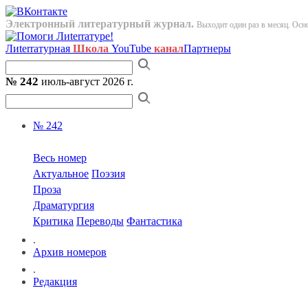
Электронный литературный журнал.
Выходит один раз в месяц. Осно
Лиterraтурная
Школа
YouTube
канал
Партнеры
№ 242
июль-август 2026 г.
№ 242
Весь номер
Актуальное
Поэзия
Проза
Драматургия
Критика
Переводы
Фантастика
.
Архив номеров
.
Редакция