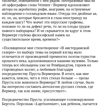
табличке, повешенной с ней рядом. Неотразимые мысли
об орфографии слова Vermeer / Вермеер вдохновляют
автора на акробатику рифм, анаграмм, на остроумные
наблюдения о голландском языке. Откуда эти двойные аа,
ее, оо, uu, которые бросаются в глаза иностранцу на
каждом шагу? Что значат эти нерусские графемы,
похожие то ли на дефект речи, то ли на плоды трудов
пьяного наборщика? И не скрывается ли вдруг в этом
Вермеере глубоко философский намек на
существительное время, времени?»
«Посвященное мне стихотворение «В амстердамской
галерее» по выбору темы на первый взгляд мало
отличается от произведений премногих поэтов-туристов
прошлого века, вдохновившихся нашими музеями. Только
теперь все обольщены уже не Рембрандтом, героем их
старомодных коллег, а любимым благодаря
посредничеству Пруста Вермеером. В итоге, как мне
кажется, неясно, чего в этих стихах больше — прозы
Пруста или живописи Вермеера? В любом случае, было
бы интересно составить антологию русских стихов, где
Вермеер, так или иначе, присутствует».
Посредничество Пруста, усиливающее головокружение
Бергота. Персонаж «
La
prisonniure
», как ребенок, пытается