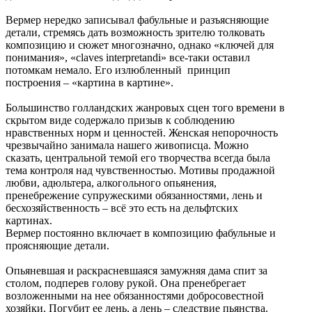
Вермер нередко записывал фабульные и разъясняющие
детали, стремясь дать возможность зрителю толковать
композицию и сюжет многозначно, однако «ключей для
понимания», «claves interpretandi» все-таки оставил
потомкам немало. Его излюбленный принцип
построения – «картина в картине».
Большинство голландских жанровых сцен того времени в
скрытом виде содержало призыв к соблюдению
нравственных норм и ценностей. Женская непорочность
чрезвычайно занимала нашего живописца. Можно
сказать, центральной темой его творчества всегда была
тема контроля над чувственностью. Мотивы продажной
любви, адюльтера, алкогольного опьянения,
пренебрежение супружескими обязанностями, лень и
бесхозяйственность – всё это есть на дельфтских
картинах.
Вермер постоянно включает в композицию фабульные и
проясняющие детали.
Опьяневшая и раскрасневшаяся замужняя дама спит за
столом, подперев голову рукой. Она пренебрегает
возложенными на нее обязанностями добросовестной
хозяйки. Погубит ее лень, а лень – следствие пьянства.