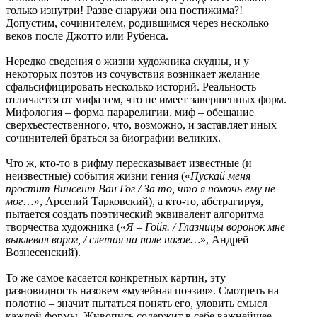
только изнутри! Разве снаружи она постижима?!
Допустим, сочинителем, родившимся через несколько
веков после Джотто или Рубенса.
Нередко сведения о жизни художника скудны, и у
некоторых поэтов из сочувствия возникает желание
сфальсифицировать несколько историй. Реальность
отличается от мифа тем, что не имеет завершенных форм.
Мифология – форма парарелигии, миф – обещание
сверхъестественного, что, возможно, и заставляет иных
сочинителей браться за биографии великих.
Что ж, кто-то в рифму пересказывает известные (и
неизвестные) события жизни гения («
Пускай меня
простит Винсент Ван Гог / За то, что я помочь ему не
мог
…», Арсений Тарковский), а кто-то, абстрагируя,
пытается создать поэтический эквивалент алгоритма
творчества художника («
Я – Гойя. / Глазницы воронок мне
выклевал ворог, / слетая на поле нагое…
», Андрей
Вознесенский).
То же самое касается конкретных картин, эту
разновидность назовем «музейная поэзия». Смотреть на
полотно – значит пытаться понять его, уловить смысл
каждой формы. Живопись содержит в себе важнейшее