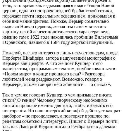
укреплений (Схидамские ворота) сильнее погружен в
тень, в то время как вздымающаяся ввысь башня Новой
церкви, одна из построек поздней брабантской готики,
поражает почти нереальным освещением, приковывая к
себе внимание зрителя. Похоже, Вермер сознательно
выделял Новую церковь, желая тем самым внести в
картину некий аспект политического характера: ведь
именно там с 1622 года находилась гробница Вильгельма
I Оранского, павшего в 1584 году жертвой покушения.
Пожалуй, все это интересно лишь искусствоведам, вроде
Норберта Шнайдера, автора нашумевшей монографии о
Вермере ван Делфте. А что же поэт Кушнер с его
манифестом, программным текстом, опубликованным в
«Новом мире» в конце прошлого века? «Разговоры
любителей меня раздражают. Возможно, говоря о
Вермеере, я тоже говорю не о живописи — о стихах».
Так о чем же говорит Кушнер, о чем призывает писать
стихи? О гении? Человеку творческому необходимо
впитать прошлое именно для того, чтобы избежать его
повторения. Но наш питерский корифей действует как раз
наоборот – не преодолевает, а повторяет прошлое по
рецептам советской литературы. Пишет о Вермере почти
так, как Дмитрий Кедрин писал о Рембрандте в далеком