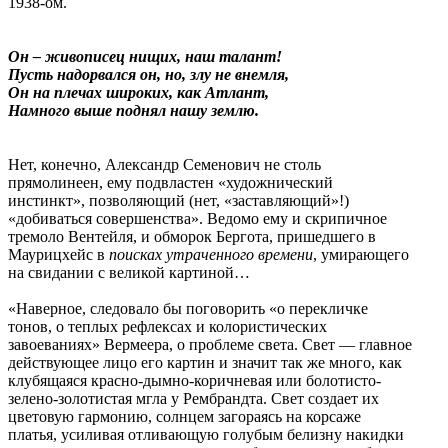
1938-ом.
Он – живописец нищих, наш талант!
Пусть надорвался он, но, злу не внемля,
Он на плечах широких, как Атлант,
Намного выше поднял нашу землю.
Нет, конечно, Александр Семенович не столь
прямолинеен, ему подвластен «художнический
инстинкт», позволяющий (нет, «заставляющий»!)
«добиваться совершенства». Ведомо ему и скрипичное
тремоло Вентейля, и обморок Бергота, пришедшего в
Маурицхейс в
поисках утраченного времени
, умирающего
на свидании с великой картиной…
«Наверное, следовало бы поговорить «о перекличке
тонов, о теплых рефлексах и колористических
завоеваниях» Вермеера, о проблеме света. Свет — главное
действующее лицо его картин и значит так же много, как
клубящаяся красно-дымно-коричневая или болотисто-
зелено-золотистая мгла у Рембрандта. Свет создает их
цветовую гармонию, солнцем загораясь на корсаже
платья, усиливая отливающую голубым белизну накидки