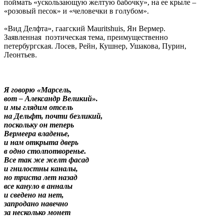
поймать «ускользающую желтую бабочку», на ее крыле –
«розовый песок» и «человечки в голубом».
«Вид Делфта», гаагский Mauritshuis, Ян Вермер.
Заявленная поэтическая тема, преимущественно
петербургская. Лосев, Рейн, Кушнер, Ушакова, Пурин,
Леонтьев.
Я говорю «Марсель,
вот – Александр Великий».
и мы глядим отсель
на Дельфт, почти безликий,
поскольку он теперь
Вермеера владенье,
и нам открыта дверь
в одно столпотворенье.
Все так же желт фасад
и гнилостны каналы,
но триста лет назад
все кануло в анналы
и сведено на нет,
запродано навечно
за несколько монет