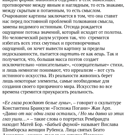
противоречие между явным и наглядным, то есть знаками,
между скрытым и потаенным, то есть смыслом.
Очарование картины заключается в том, что она ставит
нас перед постоянной проблемой толкования смысла,
замены видимого истинным. Отсюда рождается
ощущение потока значений, который исходит от полотна.
Но человеческий разум устроен так, что стремится
избегать всех этих смутных и противоречивых
ощущений, он хочет вывести картину за пределы
недосказанности, пытается
ощутить
ее как
вещь
. Так и
получается, что, большая масса поэтов создает
исключительно «описательные», «созерцательные» стихи,
и лишь немногие понимают, что ирреализм – вот суть
истинного искусства. Из реальности живопись берет
лишь некоторые элементы, самые необходимые для
создания своего призрачного мира. Искусство во все
времена стремится приукрасить реальность.
«
Ее глаза рождают белые луны
», – говорит о скульптуре
Константина Бранкузи «Госпожа Погани» Жан Арп.
«
Давно от нас одни глаза остались, / Но мы давно из этих
глаз ушли
…» – такие слова о портретах Рембрандта
находит Матей Бор. «
Бабьей фауной
» называет Вислава
Шимборска женщин Рубенса. Лица святых Беато