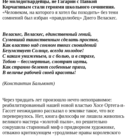
Не молодогвардейцы, не Гагарин c Павкой
Корчагиным стали героями школьного сочинения.
«Человеком, на которого я хотел бы походить» без тени
сомнений был избран «правдолюбец» Диего Веласкес.
Веласкес, Веласкес, единственный гений,
Сумевший таинственным сделать простое,
Как властно над сонмом твоих сновидений
Безумствует Солнце, всегда молодое!
С каким униженьем, и с болью, и в страхе,
Тобою – бессмертные, смотрят шуты,
Как странно белеют согбенные пряхи,
В величье рабочей своей красоты!
(Константин Бальмонт)
Через тридцать лет произошло нечто непоправимое:
реабилитированный нашей новой властью Хосе Ортега-и-
Гассет неожиданно рассказал о земляке такое, что все
перевернулось. Нет, книга философа не лишила живопись
великого мастера «золотой пыли», но решительно
сокрушила старинный миф о придворном художнике,
отважно критикующем «уродливые нравы королевского