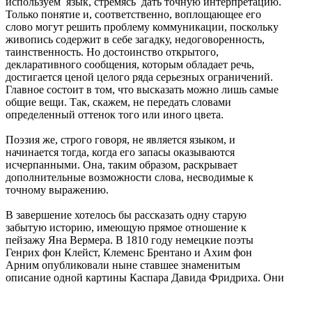
используем язык, стремясь дать точную интерпретацию.
Только понятие и, соответственно, воплощающее его
слово могут решить проблему коммуникации, поскольку
живопись содержит в себе загадку, недоговоренность,
таинственность. Но достоинство открытого,
декларативного сообщения, которым обладает речь,
достигается ценой целого ряда серьезных ограничений.
Главное состоит в том, что высказать можно лишь самые
общие вещи. Так, скажем, не передать словами
определенный оттенок того или иного цвета.
Поэзия же, строго говоря, не является языком, и
начинается тогда, когда его запасы оказываются
исчерпанными. Она, таким образом, раскрывает
дополнительные возможности слова, несводимые к
точному выражению.
В завершение хотелось бы рассказать одну старую
забытую историю, имеющую прямое отношение к
пейзажу Яна Вермера. В 1810 году немецкие поэты
Генрих фон Клейст, Клеменс Брентано и Ахим фон
Арним опубликовали ныне ставшее знаменитым
описание одной картины Каспара Давида Фридриха. Они
выразили восторг полотном «Монах на берегу моря».
Художник достиг здесь апогея в поразительном образе,