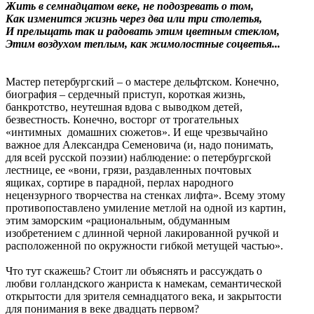
Жить в семнадцатом веке, не подозревать о том,
Как изменится жизнь через два или три столетья,
И прельщать так и радовать этим цветным стеклом,
Этим воздухом теплым, как жимолостные соцветья...
Мастер петербургский – о мастере дельфтском. Конечно,
биография – сердечный приступ, короткая жизнь,
банкротство, неутешная вдова с выводком детей,
безвестность. Конечно, восторг от трогательных
«интимных домашних сюжетов». И еще чрезвычайно
важное для Александра Семеновича (и, надо понимать,
для всей русской поэзии) наблюдение: о петербургской
лестнице, ее «вони, грязи, раздавленных почтовых
ящиках, сортире в парадной, перлах народного
нецензурного творчества на стенках лифта». Всему этому
противопоставлено умиление метлой на одной из картин,
этим заморским «рациональным, обдуманным
изобретением с длинной черной лакированной ручкой и
расположенной по окружности гибкой метущей частью».
Что тут скажешь? Стоит ли объяснять и рассуждать о
любви голландского жанриста к намекам, семантической
открытости для зрителя семнадцатого века, и закрытости
для понимания в веке двадцать первом?