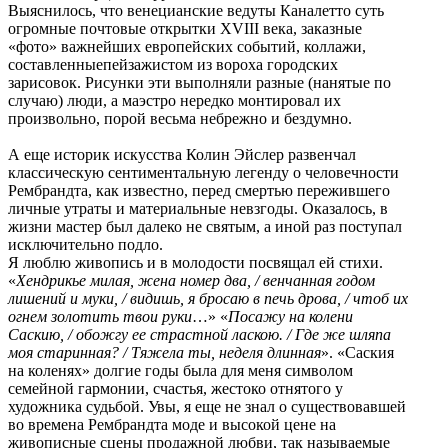
Выяснилось, что венецианские ведуты Каналетто суть
огромные почтовые открытки XVIII века, заказные
«фото» важнейших европейских событий, коллажи,
составленныепейзажистом из вороха городских
зарисовок. Рисунки эти выполняли разные (нанятые по
случаю) люди, а маэстро нередко монтировал их
произвольно, порой весьма небрежно и бездумно.
А еще историк искусства Колин Эйслер развенчал
классическую сентиментальную легенду о человечности
Рембрандта, как известно, перед смертью пережившего
личные утраты и материальные невзгоды. Оказалось, в
жизни мастер был далеко не святым, а иной раз поступал
исключительно подло.
Я люблю живопись и в молодости посвящал ей стихи.
«
Хендрикье милая, жена номер два, / венчанная годом
лишений и муки, / видишь, я бросаю в печь дрова, / чтоб их
огнем золотить твои руки
…» «
Посажу на колени
Саскию, / обожгу ее страстной ласкою. / Где же шляпа
моя старинная? / Тяжела ты, неделя длинная
». «Саския
на коленях» долгие годы была для меня символом
семейной гармонии, счастья, жестоко отнятого у
художника судьбой. Увы, я еще не знал о существовавшей
во времена Рембрандта моде и высокой цене на
живописные сцены продажной любви, так называемые