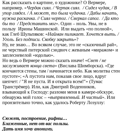
Как рассказать о картине, о художнике? О Вермере,
например. «
Чердак сиял. / Черпак сиял. / Сидел чудак, / В
упор глядел. /
А может, то была чудачка. / Дабы начать,
нужна раскачка. // Сиял чертог. / Сверкал сапог. / Да кто
бы то / Представить мог
». Один – ноль. Увы, не в
пользу Ирины Машинской. Или выдать «по полной»,
как Глеб Шульпяков: «
Найман пиликает. Хочется выть. /
Уголь. Без подписи. Скобку закрыть
»?
Ну, не знаю… Во всяком случае, это не «сказочный рай»,
не черствый питерский сэндвич с жеваным «миражом» и
заплесневелой «юдолью».
Но ведь о Вермере можно сказать иначе! «
Свет / не
заслуживает конца света
» (Вислава Шимборска). «Где
кончаются стены, там / начинается небо. Как молитва стен
пустоте»; «А пустота нам, показав свое лицо, вдруг
шепчет: / "Я не пуста. И я открыта всем!"» (Тумас
Транстрёмер). Или, как Дмитрий Воденников,
взывающий к Господу: разломи меня в камере-обскуре,
обнаружь мой голос – «
выпрямленный. И чистый
». Или
пронзительно точно, как удалось Роберту Лоэуллу:
Сюжет, построение, рифмы…
Блаженные, нет от вас пользы.
Дать имя хочу анониму,