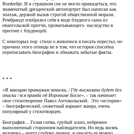
Bordeeltje. И в страшном сне не могло привидеться, что
знаменитый дрезденский автопортрет был написан как
эпатаж, дерзкий вызов строгой общественной морали.
Рембрандт изобразил себя в виде блудного сына из
евангельской притчи, проматывающего наследство в
притоне с блудницей.
С некоторых пор стихи о живописи я писать перестал, но
причина этого отнюдь не в том, что история способна
переписывать биографии и обнажать забытые факты.
* * *
«
Я завещаю правнукам записки, / Где высказана будет без
опаски / вся правда об Иерониме Босхе
», – так начинает
свое стихотворение Павел Антокольский. Это «истории»
– биографический, сюжетный вариант жанра, очень
популярный у стихотворцев.
Биография… Голая схема, грубый эскиз, небрежно
выполненный сторонним наблюдателем. Но ведь жизнь
человека – нечто глубоко личное, и увидеть ее можно