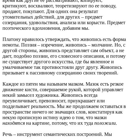
время как другие ее рассматривают, копируют,
критикуют, восхваляют, теоретизируют по ее поводу,
продают, покупают. Для одних она результат
утомительных действий, для других – предмет
созерцания, удовольствия, анализа или корысти. Предмет
поэтического вдохновения, добавим мы.
Платону нравилось утверждать, что живопись есть форма
немоты. Поэзия – изречение, живопись – молчание. Но, с
другой стороны, живопись представляет сам объект, а не
дает, подобно поэзии, его словесного описания, и потому
не существует другого искусства, где бы явленное и
умалчиваемое так противостояли друг другу. Живопись
призывает к пассивному созерцанию своих творений.
Каждое из пятен мы называем мазком. Мазок есть резкое
движение кисти, совершаемое рукой, которой управляет
некий замысел художника. Живопись всегда
преувеличивает, превозносит, приукрашает или
подделывает реальность. Мы же продолжаем оставаться в
пространстве ничего не значащих слов, констатируя как
некую прописную истину идею о том, что мазки
находятся
на картине, потому, что их туда
положили
.
Речь – инструмент семантических построений. Мы