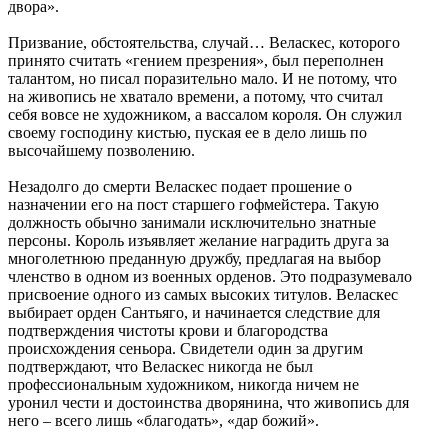
двора».
Призвание, обстоятельства, случай… Веласкес, которого
принято считать «гением презрения», был переполнен
талантом, но писал поразительно мало. И не потому, что
на живопись не хватало времени, а потому, что считал
себя вовсе не художником, а вассалом короля. Он служил
своему господину кистью, пуская ее в дело лишь по
высочайшему позволению.
Незадолго до смерти Веласкес подает прошение о
назначении его на пост старшего гофмейстера. Такую
должность обычно занимали исключительно знатные
персоны. Король изъявляет желание наградить друга за
многолетнюю преданную дружбу, предлагая на выбор
членство в одном из военных орденов. Это подразумевало
присвоение одного из самых высоких титулов. Веласкес
выбирает орден Сантьяго, и начинается следствие для
подтверждения чистоты крови и благородства
происхождения сеньора. Свидетели один за другим
подтверждают, что Веласкес никогда не был
профессиональным художником, никогда ничем не
уронил чести и достоинства дворянина, что живопись для
него – всего лишь «благодать», «дар божий».