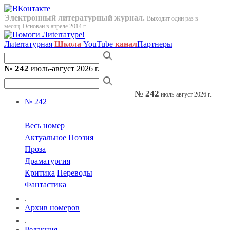
Электронный литературный журнал.
Выходит один раз в
месяц. Основан в апреле 2014 г.
Лиterraтурная
Школа
YouTube
канал
Партнеры
№ 242
июль-август 2026 г.
№ 242
июль-август 2026 г.
№ 242
Весь номер
Актуальное
Поэзия
Проза
Драматургия
Критика
Переводы
Фантастика
.
Архив номеров
.
Редакция