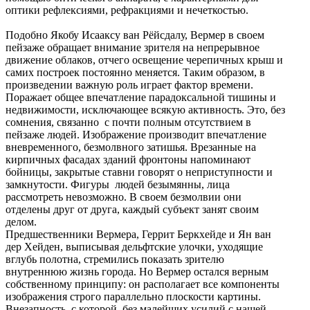
оптики рефлексиями, рефракциями и нечеткостью.
Подобно Якобу Исааксу ван Рёйсдалу, Вермер в своем
пейзаже обращает внимание зрителя на непрерывное
движение облаков, отчего освещение черепичных крыш и
самих построек постоянно меняется. Таким образом, в
произведении важную роль играет фактор времени.
Поражает общее впечатление парадоксальной тишины и
недвижимости, исключающее всякую активность. Это, без
сомнения, связанно с почти полным отсутствием в
пейзаже людей. Изображение производит впечатление
вневременного, безмолвного затишья. Врезанные на
кирпичных фасадах зданий фронтоны напоминают
бойницы, закрытые ставни говорят о неприступности и
замкнутости. Фигуры людей безымянны, лица
рассмотреть невозможно. В своем безмолвии они
отделены друг от друга, каждый субъект занят своим
делом.
Предшественники Вермера, Геррит Беркхейде и Ян ван
дер Хейден, выписывая дельфтские улочки, уходящие
вглубь полотна, стремились показать зрителю
внутреннюю жизнь города. Но Вермер остался верным
собственному принципу: он располагает все компоненты
изображения строго параллельно плоскости картины.
Внезапность, с которой, без малейших усилий с нашей