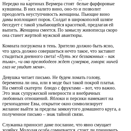
Нередко на картинах Вермера стоят белые фарфоровые
кувшины. В них налито вино, оно-то и позволит
преодолеть неуступчивость женщины. Пьющие вино
дамы воплощают порок. Солдат в широкополой шляпе
беседует с такой улыбающейся красоткой, предлагая ей
выпить. Женщина смеется. По замыслу живописца скоро
она станет жертвой мужской авантюры.
Комната погружена в тень. Зрителю должно быть ясно,
что здесь должно совершиться нечто такое, что заставит
стыдиться дневного света! «
Путь же беззаконных – как
тьма
», «
и око прелюбодеев ждет сумерков, говоря: ничей
глаз не увидит меня
».
Девушка читает письмо. Не будем ломать голову,
беременна ли она, или в моде был такой покрой платья.
На смятой скатерти блюдо с фруктами – вот, что важно.
Это знак супружеской неверности и внебрачных
любовных отношений. Яблоки и персики намекают на
грехопадение Евы, открытое окно символизирует
желание выйти за пределы замкнутого домашнего круга, а
полученное письмо – знак тайной связи.
Служанка приносит даме послание, что явно смущает
хозяйку. Молодая особа сомневается, стоит ли принимать