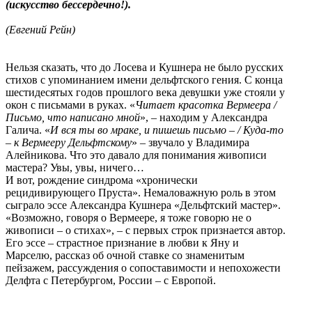
(искусство бессердечно!).
(Евгений Рейн)
Нельзя сказать, что до Лосева и Кушнера не было русских
стихов с упоминанием имени дельфтского гения. С конца
шестидесятых годов прошлого века девушки уже стояли у
окон с письмами в руках. «
Читает красотка Вермеера /
Письмо, что написано мной
», – находим у Александра
Галича. «
И вся ты во мраке, и пишешь письмо – / Куда-то
– к Вермееру Дельфтскому
» – звучало у Владимира
Алейникова. Что это давало для понимания живописи
мастера? Увы, увы, ничего…
И вот, рождение синдрома «хронически
рецидивирующего Пруста». Немаловажную роль в этом
сыграло эссе Александра Кушнера «Дельфтский мастер».
«Возможно, говоря о Вермеере, я тоже говорю не о
живописи – о стихах», – с первых строк признается автор.
Его эссе – страстное признание в любви к Яну и
Марселю, рассказ об очной ставке со знаменитым
пейзажем, рассуждения о сопоставимости и непохожести
Делфта с Петербургом, России – с Европой.