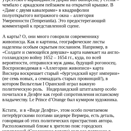
чембало с аркадским пейзажем на открытой крышке. В
«Даме с двумя кавалерами» в квадрифолии
полуоткрытого витражного окна – аллегория
Умеренности (Temperantia). Это предостерегающий
комментарий к представленной сцене.
А карты? О, они много говорили современнику
живописца. Как и картины, географические листы
наделены особым скрытым посланием. Например, в
«Солдате и смеющейся девушке» карта намекает на англо-
голландскую войну 1652 – 1654 гг., куда, по всей
вероятности, отправился муж дамы, будущий рогоносец.
Воспроизводимая в «Аллегории живописи» карта
Висхера воскрешает старый «бургундский круг империи»
(не семь новых, а семнадцать старых провинций!), в
котором Вильгельм I Оранский играл важную
политическую роль. Нидерландский штатгальтер особо
почитался в Делфте как герой сопротивления испанскому
владычеству. Le Prince d’Orange был кумиром художника.
Кстати, и в «Виде Делфта», этом особо почитаемом
петербургскими поэтами шедевре Вермера, есть деталь,
говорящая об этих политических пристрастиях автора.
Расположенный ближе к зрителю пояс городских