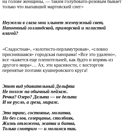
на голове женщины, — таким голубовато-розовым бывает
только что выпавший мартовский снег»
Неужели в глаза мои хлынет жемчужный свет,
Напоенный голландской, приморской и мглистой
влагой?
«Сладостная», «золотисто-перламутровая», «словно
приснившаяся» городская панорама! «Все это удалено»,
все «кажется еще пленительней, как будто и впрямь из
другого мира»… Ах, эти красивости, с восторгом
перенятые поэтами кушнеровского круга!
Этот вид удивительный Дельфта
Не похож на обычный пейзаж.
Речка? Озеро? Дельта — не дельта
И не русло, а греза, мираж.
Это транс, состоянье, молитва,
Но без слов, созерцанье, столбняк,
Жизнь отложена, жатва и битва,
Только смотрим — и молимся так.