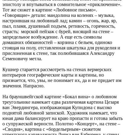
эпистолу и впутываться в сомнительное «приключение».
Тот же сюжет в картине «Любовное письмо».
«Говорящие» детали: мандолина на коленях – музыка,
настроившая на любовный лад; камин – огонь, жар, яр,
пыл, пламя, душевный подъем, ретивость, горячность,
страсть; морской пейзаж с бурей, висящий на стене –
запредельное возбуждение. А еще есть символы
домашних обязанностей – корзина с бельем, одиноко
стоящая на полу, отставленная шкатулка для рукоделия и
прислоненная к стене, так полюбившаяся Александру
Семеновичу метла.
Кушнер старается рассмотреть на стенах вермерских
интерьеров географические карты и картины, но
признается, что, увы, не понимает их, да и не придает им
значения. Напрасно.
На брауншвейгской картине «Бокал вина» о любовном
треугольнике намекает едва различимая картина Цезаря
ван Эвердингера, изображающая Купидона с высоко
поднятой любовной запиской. Художник намекает, что
юная дама балансирует на краю пропасти и готова забыть
о супружеской верности. Полотно «Концерт», на стене –
«Сводня», картина с «бордельерным» сюжетом
утрехтского караваджиста Дирка ван Бабюрена, у стены –