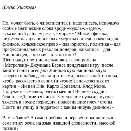
(Елена Ушакова)
Но, может быть, о живописи так и надо писать, используя
особые магические слова вроде «юдоль», «эдем»,
«сказочный рай», «греза», «мираж»? Может, физика,
недоступная для остальных смертных, предназначена для
физиков, кельзенское право – для юристов, политика – для
профессиональных революционеров, живопись – для
живописцев, а поэзия – для поэтов?!
Шестнадцатилетние мальчишки, герои романа
«Метроленд» Джулиана Барнса придумали игру: после
занятий они посещают Лондонскую национальную
галерею и наблюдают за зрителями, пытаясь найти слова,
чтобы рассказать о своих (и чужих!) впечатлениях от
картин – Ян ван Эйк, Карло Кривелли, Клод Моне.
Получается смешно, очень смешно! Вернее, скудно,
бедно… «Дергается висок. Замедление пульса; смутная
тяжесть в груди; периодич. подергивание плеч / стопы.
Пойти на улицу и подраться с каким-нибудь дебилом?»
Вам забавно? А сами пробовали перевести живопись в
семантику речи, на язык изящной словесности, высокой
поэзии?