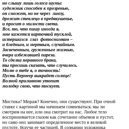
но слышу лишь голоса шумы:
художник способен к прозренью,
он сможет, но не через линзу,
дрожит стеклецо в предвкушенье,
и просит о милости света.
Все, то, что пишу иногда я,
мне кажется карточкой тусклой,
истершихся глаз фотоснимком –
и бледным, и мертвым, случайным.
Засвеченным, груженным жизнью,
вчера избежавшей пареза.
То сделка неравного брака,
ты просишь сказать, что случилось.
Молю о тебе я, о точность!
Пусть Вермеер выкрадет солнце!
Волной приливною утопит
молодку свою, что тоскует.
Мистика? Мираж? Конечно, они существуют. При очной
ставке с картиной мы начинаем сомневаться, мы ли
смотрим на нее, или она смотрит на нас. Любое тело
воспринимается глазом как сочетание объемов и пустот,
но само оно занимает определенное место в великой
пустоте, будучи ее частицей. В сознании художника