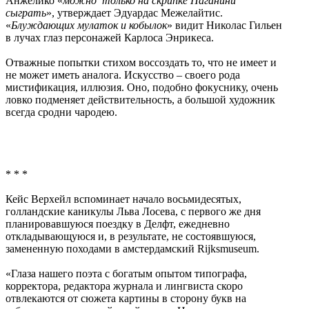
Анжелико «
можно только на скрипке Паганини
сыграть
», утверждает Эдуардас Межелайтис.
«
Блуждающих мулаток и кобылок
» видит Николас Гильен
в лучах глаз персонажей Карлоса Энрикеса.
Отважные попытки стихом воссоздать то, что не имеет и
не может иметь аналога. Искусство – своего рода
мистификация, иллюзия. Оно, подобно фокуснику, очень
ловко подменяет действительность, а большой художник
всегда сродни чародею.
* * *
Кейс Верхейл вспоминает начало восьмидесятых,
голландские каникулы Льва Лосева, с первого же дня
планировавшуюся поездку в Делфт, ежедневно
откладывающуюся и, в результате, не состоявшуюся,
замененную походами в амстердамский Rijksmuseum.
«Глаза нашего поэта с богатым опытом типографа,
корректора, редактора журнала и лингвиста скоро
отвлекаются от сюжета картины в сторону букв на