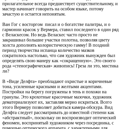
прилагательное всегда предшествует существительному, и
мастер начинает говорить на особом языке, потому
зачастую и остается непонятым.
Ван Гог с восторгом писал и о богатстве палитры, и о
гармонии красок у Вермера, ставил последнего в один ряд
с Веласкесом. Но ведь Веласкес часто просто не
закрашивал большие участки полотна, позволяя цвету
холста дополнять колористическую гамму! В поздний
период творчества испанца количество мазков
сократилось настолько, что сам художник вынужден был
определять свою манеру как «сокращенную». Это своего
рода «стенографическая» живопись! Греза ли это, мистика
ли?
В «Виде Делфта» преобладают охристые и коричневые
тона, усиленные красными и желтыми акцентами.
Постройки на берегу погружены в тень и похожи на
гранулы. Это крохотные красочные мазочки, художник
дематериализуют их, заставляя мерно искриться. Всего
этого Вермеру позволяет добиться камера-обскура. Вид
Делфта следует рассматривать до известной степени как
«абстрактный», поскольку он воспроизводит оптический
феномен, воспринятый художником через посредника, с
помощью оптического аппарата, с характерными для