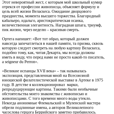
Этот невероятный жест, с которым мой школьный кумир
отрекся от профессии живописца, объясняет формулу и
цель всей жизни Веласкеса. Ожидание дворцового
празднества, момента высшего торжества. Благородный
кабальеро, идальго, аристократическая осанка,
величественная элегантность. Наградная шпага, триумф,
пик жизни, через неделю – красивая смерть.
Ортега напишет: «Вот тот образ, который должен
навсегда запечатлеться в нашей памяти, та призма, сквозь
которую следует смотреть на любую картину Веласкеса,
подобно тому, как, читая Декарта, мы всегда должны
иметь в виду, что перед нами не просто какой-то писатель,
а seigneur du Perron».
«Великие испанцы XVII века» – так называлась
экспозиция, представленная мной на Всесоюзной
юношеской филателистической выставке в Артеке в 1975
году. В детстве я коллекционировал марки,
репродуцирующие картины. Такими были необычные
обстоятельства моего знакомства с живописью и
живописцами. С того времени много воды утекло.
Некогда анонимные Флемальский и Муленский мастера
обрели подлинные имена, а авторов Великолепного
часослова герцога Беррийского заметно прибавилось.