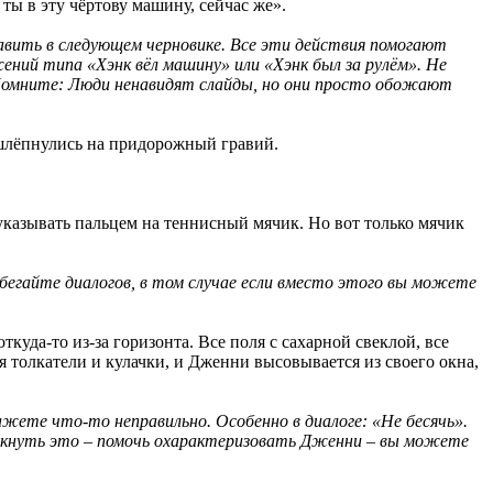
 ты в эту чёртову машину, сейчас же».
авить в следующем черновике. Все эти действия помогают
ений типа «Хэнк вёл машину» или «Хэнк был за рулём». Не
. Помните: Люди ненавидят слайды, но они просто обожают
и шлёпнулись на придорожный гравий.
 указывать пальцем на теннисный мячик. Но вот только мячик
бегайте диалогов, в том случае если вместо этого вы можете
ткуда-то из-за горизонта. Все поля с сахарной свеклой, все
толкатели и кулачки, и Дженни высовывается из своего окна,
ете что-то неправильно. Особенно в диалоге: «Не бесячь».
еркнуть это – помочь охарактеризовать Дженни – вы можете