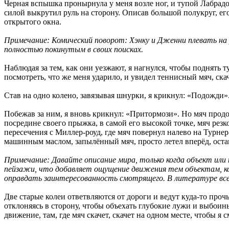
Черная вспышка пронырнула у меня возле ног, и тупой Лабрадо
силой выкрутил руль на сторону. Описав большой полукруг, ег
открытого окна.
Примечание: Комический поворот: Хэнку и Дженни плевать на 
полностью покинутым в своих поисках.
Наблюдая за тем, как они уезжают, я нагнулся, чтобы поднять 
посмотреть, что же меня ударило, и увидел теннисный мяч, ск
Став на одно колено, завязывая шнурки, я крикнул: «Подожди».
Побежав за ним, я вновь крикнул: «Притормози». Но мяч про
посредине своего прыжка, в самой его высокой точке, мяч резко
пересечения с Миллер-роуд, где мяч повернул налево на Турнер
машинным маслом, запылённый мяч, просто летел вперёд, остав
Примечание: Давайте описание мира, только когда объект ил
пейзажи, что добавляет ощущение движения тем объектам, ко
оправдать заинтересованность смотрящего. В литературе всег
Две старые колеи ответвляются от дороги и ведут куда-то проч
отклоняясь в сторону, чтобы объехать глубокие лужи и выбоин
движение, там, где мяч скачет, скачет на одном месте, чтобы я 