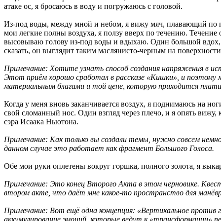
атаке ос, я бросаюсь в воду и погружаюсь с головой.
Из-под воды, между мной и небом, я вижу мяч, плавающий по п
мои легкие полны воздуха, я ползу вверх по течению. Течение от
высовываю голову из-под воды и вдыхаю. Один большой вдох, 
сказать, он выглядит таким маслянисто-черным на поверхности
Примечание: Хотите узнать способ создания напряжения в ис
Этот приём хорошо сработал в рассказе «Кишки», и поэтому мн
материальным благами и той цене, которую приходится плат
Когда у меня вновь заканчивается воздух, я поднимаюсь на но
свой сломанный нос. Один взгляд через плечо, и я опять вижу, 
сэра Исаака Ньютона.
Примечание: Как только вы создали темы, нужно совсем немно
данном случае это работает как фрагмент Большого Голоса.
Обе мои руки оплетены вокруг горшка, полного золота, я выкар
Примечание: Это конец Второго Акта в этом черновике. Квест 
втором акте, что даёт мне какое-то пространство для манёвр
Примечание: Вот ещё одна концепция: «Вертикальное против 
аккумулирование эмоций, которые ведут к «трансформации» пе