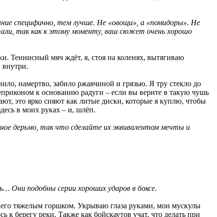
ание специфично, тем лучше. Не «овощи», а «помидоры». Не
али, так как к этому моменту, ваш сюжет очень хорошо
ки. Теннисный мяч ждёт, я, стоя на коленях, вытягиваю
, внутри.
ло, намертво, забило ржавчиной и грязью. Я тру стекло до
 леприконом к основанию радуги – если вы верите в такую чушь
ают, это ярко сияют как литые диски, которые я куплю, чтобы
есь в моих руках – и, шлёп.
ное дерьмо, так что сделайте их эквивалентом мечты и
ь… Они подобны серии хороших ударов в боксе.
 него тяжелым горшком. Укрываю глаза руками, мои мускулы
ь к берегу реки. Также как бойскаутов учат, что делать при