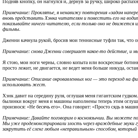
Подняв кнопку, он нагнулся и, дернув за ручку, широко распахн
Примечание: Проклятье, я ненавижу повторения «задом напере
вновь представить Хэнка читателям и поместить его на водите
показывайте ничего читателю, если только оно не движется и
фильмы
.
Дженни качнула рукой, бросив мои теннисные туфли так, что о
Примечание: снова Дженни совершает какое-то действие, и мы
Я стою, мои ноги черны, словно копыта или воскресные ботинк
просто лежит, не двигается, не ведет меня больше никуда, оста
Примечание: Описание окровавленных ног — это переход на ф
использовать жест.
Хэнк давит на середину руля, оглушая меня гигантским гудком. 
былинки вокруг меня и машины наполнены теперь этим оглушит
произнося: «Не бесячь его». Она говорит: «Просто сядь в маши
Примечание: Давайте поговорим о косноязычии. Вы можете по
Мы уже продемонстрировали злость через враждебные звуки г
закрутить её сленг любым «неправильным» способом, который 