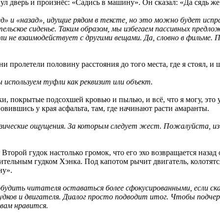
ул дверь и произнёс: «Садись в машину». Он сказал: «Да сядь же
д» и «назад», идущие рядом в тексте, но это можно будет испр
льское сиденье. Таким образом, мы избегаем пассивных предлож
ли не взаимодействует с другими вещами. Да, словно в фильме
ни пролетели половину расстояния до того места, где я стоял, 
 используем туфли как реквизит или объект.
и, покрытые подсохшей кровью и пылью, и всё, что я могу, это
новившись у края асфальта, там, где начинают расти амаранты.
изические ощущения. За которым следует жест. Пожалуйста, из
Второй гудок настолько громок, что его эхо возвращается назад о
ельным гудком Хэнка. Под капотом рычит двигатель, колотятся 
ну».
будить читателя оставаться более сфокусированными, если скаж
удков и двигателя. Диалог просто подводит итог. Чтобы подч
вам нравится.