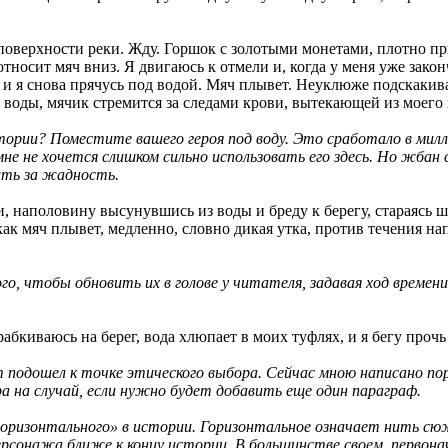
оверхности реки. Жду. Горшок с золотыми монетами, плотно при
носит мяч вниз. Я двигаюсь к отмели и, когда у меня уже закончи
и я снова прячусь под водой. Мяч плывет. Неуклюже подскакива
 воды, мячик стремится за следами крови, вытекающей из моего
тории? Поместите вашего героя под воду. Это сработало в ми
е не хочется слишком сильно использовать его здесь. Но жбан 
ить за жадность.
ги, наполовину высунувшись из воды и бреду к берегу, стараясь 
как мяч плывет, медленно, словно дикая утка, против течения на
го, чтобы обновить их в голове у читателя, задавая ход време
абкиваюсь на берег, вода хлюпает в моих туфлях, и я бегу прочь
подошел к точке этического выбора. Сейчас мною написано поря
а на случай, если нужно будет добавить еще один параграф.
горизонтального» в истории. Горизонтальное означает нить с
рсонажа ближе к концу истории. В большинстве своем, первона