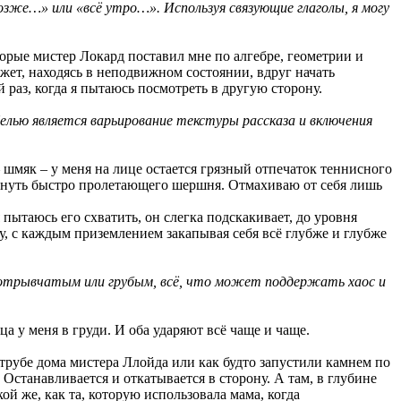
зже…» или «всё утро…». Используя связующие глаголы, я могу
орые мистер Локард поставил мне по алгебре, геометрии и
ожет, находясь в неподвижном состоянии, вдруг начать
 раз, когда я пытаюсь посмотреть в другую сторону.
елью является варьирование текстуры рассказа и включения
 шмяк – у меня на лице остается грязный отпечаток теннисного
опнуть быстро пролетающего шершня. Отмахиваю от себя лишь
 пытаюсь его схватить, он слегка подскакивает, до уровня
чку, с каждым приземлением закапывая себя всё глубже и глубже
е отрывчатым или грубым, всё, что может поддержать хаос и
а у меня в груди. И оба ударяют всё чаще и чаще.
й трубе дома мистера Ллойда или как будто запустили камнем по
станавливается и откатывается в сторону. А там, в глубине
й же, как та, которую использовала мама, когда