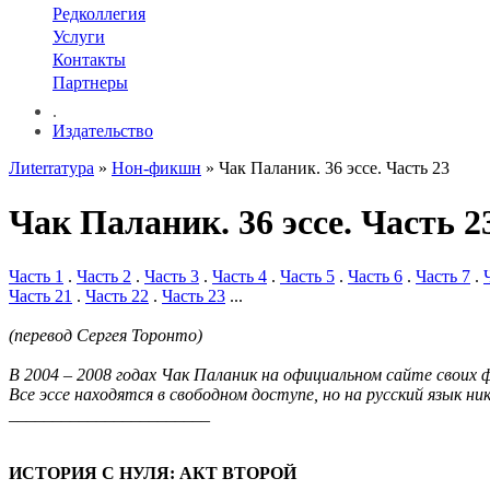
Редколлегия
Услуги
Контакты
Партнеры
.
Издательство
Лиterraтура
»
Нон-фикшн
» Чак Паланик. 36 эссе. Часть 23
Чак Паланик. 36 эссе. Часть 2
Часть 1
.
Часть 2
.
Часть 3
.
Часть 4
.
Часть 5
.
Часть 6
.
Часть 7
.
Часть 21
.
Часть 22
.
Часть 23
...
(перевод Cергея Торонто)
В 2004 – 2008 годах Чак Паланик на официальном сайте свои
Все эссе находятся в свободном доступе, но на русский язык ник
_______________________
ИСТОРИЯ С НУЛЯ: АКТ ВТОРОЙ