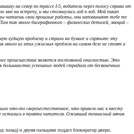
машину на север по трассе I-5, водитель через полосу справа от
о мне на встречу, и мы столкнулись лоб в лоб. Мой пикап
а ты читаешь свои прошлые работы, они напоминают тебе те
Там так много биографичного – физических деталей, эмоций –
ую худшую проблему и страхи на бумаге и спрячьте эту
как много из этих ужасных проблем на самом деле не стоят и
авнее происшествие является постоянной опасностью. Это
ак большинство успешных людей страдали от бесконечных
шло что-то сверхъестественное, что привело нас к квесту
торые остались в памяти читателя. Оживший теннисный мячик
од: назад) и двумя пальцами поддел блокиратор двери.