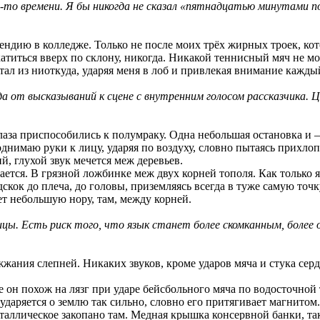
-то времени. Я бы никогда не сказал «пятнадцатью минутами по
ендию в колледже. Только не после моих трёх жирных троек, кот
катиться вверх по склону, никогда. Никакой теннисный мяч не м
ал из ниоткуда, ударяя меня в лоб и привлекая внимание каждый
 от высказываний к сцене с внутренним голосом рассказчика. Ц
лаза приспособились к полумраку. Одна небольшая остановка и –
днимаю руки к лицу, ударяя по воздуху, словно пытаясь прихл
й, глухой звук мечется меж деревьев.
ается. В грязной ложбинке меж двух корней тополя. Как только я
одскок до плеча, до головы, приземляясь всегда в туже самую то
ет небольшую нору, там, между корней.
цы. Есть риск того, что язык станет более скомканным, боле
жания слепней. Никаких звуков, кроме ударов мяча и стука сердц
рее он похож на лязг при ударе бейсбольного мяча по водосточно
яется о землю так сильно, словно его притягивает магнитом. О
аллическое закопано там. Медная крышка консервной банки, тако