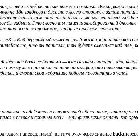
к, словно из неё вытаскивают все позвонки. Вчера, когда я вел 
нуло на 180 градусов и бросило в левую сторону, а затем потащил
спокоение есть в том, что ты написал… много лет назад. Когд
ог бы забыть. Это словно ты пишешь закодированный дневник. 
споминания о тех проблемах, которые ты смог пережить.
и: «В любой переломный момент своей жизни запишите свою сам
рочитайте то, что вы написали, и вы будете смеяться над тем, 
а делает вас более собранным — я не склонен считать, что нед
Вот почему мне нравится читать биографии, они показывают, к
сдались и смогли свои небольшие победы превратить в успех.
и показаны их действия в окружающей обстановке, затем произо
вляпался в плевок и собачью мочу – эти физические детали, ко
од: задом наперед, назад), выгнул руку через сиденье
back
(перев