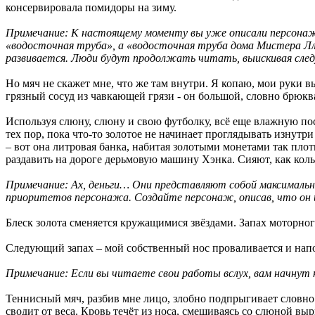
консервировала помидоры на зиму.
Примечание: К настоящему моменту вы уже описали персонаж ч
«водосточная труба», а «водосточная труба дома Мистера Лл
развивается. Люди будут продолжать читать, выискивая след
Но мяч не скажет мне, что же там внутри. Я копаю, мои руки в
грязный сосуд из чавкающей грязи - он большой, словно брюква.
Используя слюну, слюну и свою футболку, всё еще влажную пос
тех пор, пока что-то золотое не начинает проглядывать изнутр
– вот она литровая банка, набитая золотыми монетами так плот
раздавить на дороге дерьмовую машину Хэнка. Сияют, как кольц
Примечание: Ах, деньги… Они представляют собой максимальн
приоритетов персонажа. Создайте персонаж, описав, что он и
Блеск золота сменяется кружащимися звёздами. Запах моторног
Следующий запах – мой собственный нос проваливается и нап
Примечание: Если вы читаете свои работы вслух, вам начнут 
Теннисный мяч, разбив мне лицо, злобно подпрыгивает словно 
сводит от веса. Кровь течёт из носа, смешиваясь со слюной вы