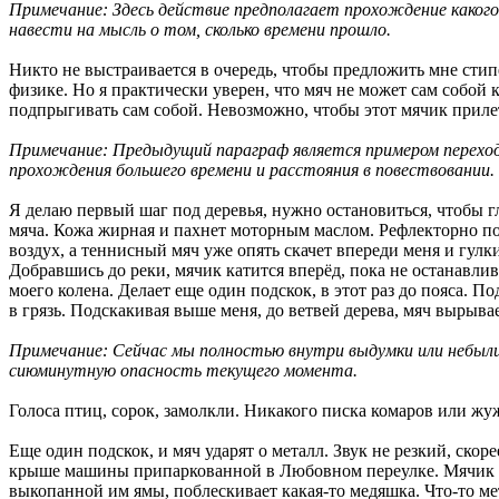
Примечание: Здесь действие предполагает прохождение какого
навести на мысль о том, сколько времени прошло.
Никто не выстраивается в очередь, чтобы предложить мне стип
физике. Но я практически уверен, что мяч не может сам собой 
подпрыгивать сам собой. Невозможно, чтобы этот мячик прилет
Примечание: Предыдущий параграф является примером перехода
прохождения большего времени и расстояния в повествовании.
Я делаю первый шаг под деревья, нужно остановиться, чтобы г
мяча. Кожа жирная и пахнет моторным маслом. Рефлекторно по
воздух, а теннисный мяч уже опять скачет впереди меня и гулки
Добравшись до реки, мячик катится вперёд, пока не останавлив
моего колена. Делает еще один подскок, в этот раз до пояса. П
в грязь. Подскакивая выше меня, до ветвей дерева, мяч вырыва
Примечание: Сейчас мы полностью внутри выдумки или небыли
сиюминутную опасность текущего момента.
Голоса птиц, сорок, замолкли. Никакого писка комаров или жуж
Еще один подскок, и мяч ударят о металл. Звук не резкий, ско
крыше машины припаркованной в Любовном переулке. Мячик удар
выкопанной им ямы, поблескивает какая-то медяшка. Что-то мет