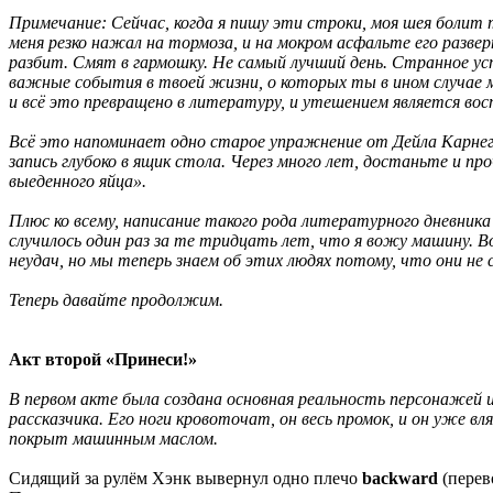
Примечание: Сейчас, когда я пишу эти строки, моя шея болит та
меня резко нажал на тормоза, и на мокром асфальте его развер
разбит. Смят в гармошку. Не самый лучший день. Странное у
важные события в твоей жизни, о которых ты в ином случае м
и всё это превращено в литературу, и утешением является во
Всё это напоминает одно старое упражнение от
Дейла Карнег
запись глубоко в ящик стола. Через много лет, достаньте и п
выеденного яйца».
Плюс ко всему, написание такого рода литературного дневник
случилось один раз за те тридцать лет, что я вожу машину. 
неудач, но мы теперь знаем об этих людях потому, что они не 
Теперь давайте продолжим.
Акт второй «Принеси!»
В первом акте была создана основная реальность персонажей 
рассказчика. Его ноги кровоточат, он весь промок, и он уже 
покрыт машинным маслом.
Сидящий за рулём Хэнк вывернул одно плечо
backward
(перев