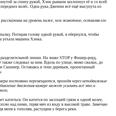
нутой за спину рукой, Хэнк рывком захлопнул её и со всей
м передних колёс. Одна рука Дженни всё ещё высунута из
рассказчика на уровень ниже, чем животное, оставляя его
тылку. Потирая голову одной рукой, я обернулся, чтобы
да уехала машина Хэнка.
 разделительной линии. На знаке STOP у Фишер-роуд,
ё также следовал за ним. Вдоль по улице, мимо свалки, до
еки Скиннер. Оставаясь в тени деревьев, пропитанный
.
амера постоянно перемещается, проходя через неподвижные
обавление движения камере может усилить всё это и
него.
т катиться. Он катится по засохшей грязи в одной колее,
оплю над ними, теряя мяч из виду в высокой траве. Замечаю
едя меня к тополям, растущим у берега реки.