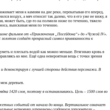
жимает меня к камням на дне реки, перекатывая его вперед,
лся воздух, а мяч относит так далеко, что я его уже не вижу, я
я, может быть, где-то на полмили ниже по течению, тяжело
 носа, выискивая меня по течению.
ллионе фильмов от «Приключения
„Посейдона“»
до «Чужой IV».
с золотом создаёт прекрасный символ привязанности к
шуметь и плескать водой как можно меньше. Втягиваю кровь в
правляясь ко мне. Ещё одна невероятная вещь с точки зрения
ни и демонстрируя с лучшей стороны действия персонажа. В
 меж деревьев.
дка 1420 слов, поэтому я останавливаюсь. Цель – 1500 слов во
южетных событий от начала до конца. Вертикальное означает
чальные черновики ограничены созданием горизонтали –