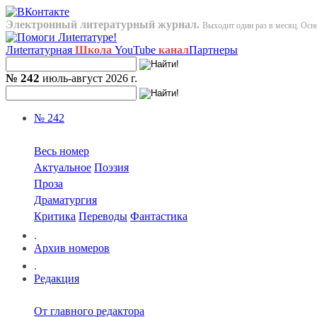
Электронный литературный журнал.
Выходит один раз в месяц. Осно
Лиterraтурная
Школа
YouTube
канал
Партнеры
№ 242
июль-август 2026 г.
№ 242
Весь номер
Актуальное
Поэзия
Проза
Драматургия
Критика
Переводы
Фантастика
.
Архив номеров
.
Редакция
От главного редактора