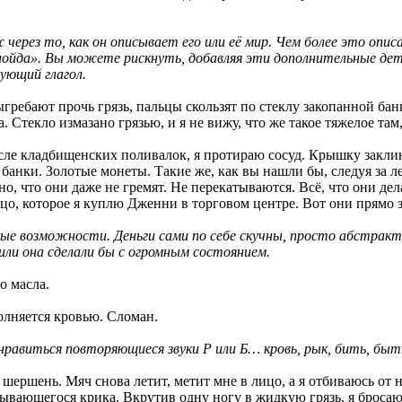
ерез то, как он описывает его или её мир. Чем более это опис
ойда». Вы можете рискнуть, добавляя эти дополнительные дет
ующий глагол.
ыгребают прочь грязь, пальцы скользят по стеклу закопанной бан
 Стекло измазано грязью, и я не вижу, что же такое тяжелое там
ле кладбищенских поливалок, я протираю сосуд. Крышку заклини
и банки. Золотые монеты. Такие же, как вы нашли бы, следуя за
но, что они даже не гремят. Не перекатываются. Всё, что они дел
о, которое я куплю Дженни в торговом центре. Вот они прямо зд
ые возможности. Деньги сами по себе скучны, просто абстракт
ли она сделали бы с огромным состоянием.
о масла.
олняется кровью. Сломан.
нравиться повторяющиеся звуки Р или Б… кровь, рык, бить, быт
шершень. Мяч снова летит, метит мне в лицо, а я отбиваюсь от
рывающегося крика. Вкрутив одну ногу в жидкую грязь, я бросаюс