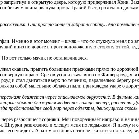
р запрыгнул в открытую дверь, которую придерживал Хэнк. Заки
о побитая машина рванула прочь. Гравий бьет, грохоча по диска
рассказчика. Они просто хотели забрать собаку. Это помещает 
туфли. Именно в этот момент – шмяк – что-то стукнуло меня по за
ачущий вниз по дороге в противоположенную сторону от той, ку
 Но вот только мячик не останавливался.
должал скакать, прыгать большими прыжками прямо по дорожной
 повернул вправо. Срезав угол и скача вниз по Фишер-роуд, я вс
-роуд и стал двигаться вверх по течению, параллельно берегу р
ляя за собой маленькие облачка пыли при каждом ударе о дорогу
и персонаж движется через описываемое окружение. В фильме к
торые обычно движутся медленно: солнце, ветер, растения. Д
да представляйте свой мир через объекты, движущиеся сквозь 
ь через разросшиеся сорняки. Мяч поворачивает направо и начинае
ы. Шнурки развязались и хлещут меня по лодыжкам. Я пыхчу и с
смог его увидеть. А затем он вновь начинает катиться по колее, в