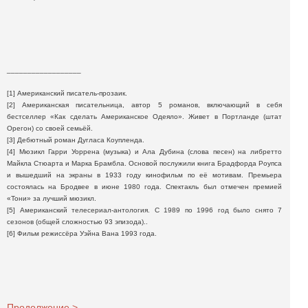
__________________
[1] Американский писатель-прозаик.
[2] Американская писательница, автор 5 романов, включающий в себя
бестселлер «Как сделать Американское Одеяло». Живет в Портланде (штат
Орегон) со своей семьёй.
[3] Дебютный роман Дугласа Коупленда.
[4] Мюзикл Гарри Уоррена (музыка) и Ала Дубина (слова песен) на либретто
Майкла Стюарта и Марка Брамбла. Основой послужили книга Брадфорда Роупса
и вышедший на экраны в 1933 году кинофильм по её мотивам. Премьера
состоялась на Бродвее в июне 1980 года. Спектакль был отмечен премией
«Тони» за лучший мюзикл.
[5] Американский телесериал-антология. С 1989 по 1996 год было снято 7
сезонов (общей сложностью 93 эпизода)..
[6] Фильм режиссёра Уэйна Вана 1993 года.
Продолжение >