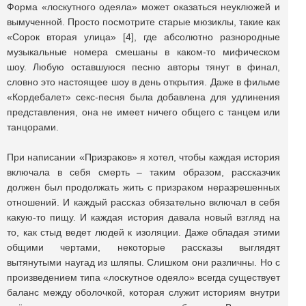
Форма «лоскутного одеяла» может оказаться неуклюжей и
вымученной. Просто посмотрите старые мюзиклы, такие как
«Сорок вторая улица» [4], где абсолютно разнородные
музыкальные номера смешаны в каком-то мифическом
шоу. Любую оставшуюся песню авторы тянут в финал,
словно это настоящее шоу в день открытия. Даже в фильме
«Кордебалет» секс-песня была добавлена для удлинения
представления, она не имеет ничего общего с танцем или
танцорами.
При написании «Призраков» я хотел, чтобы каждая история
включала в себя смерть – таким образом, рассказчик
должен был продолжать жить с призраком неразрешенных
отношений. И каждый рассказ обязательно включал в себя
какую-то пищу. И каждая история давала новый взгляд на
то, как стыд ведет людей к изоляции. Даже обладая этими
общими чертами, некоторые рассказы выглядят
вытянутыми наугад из шляпы. Слишком они различны. Но с
произведением типа «лоскутное одеяло» всегда существует
баланс между оболочкой, которая служит историям внутри