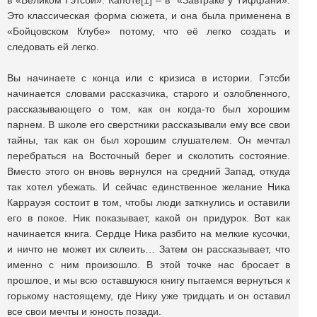
в «Великом Гэтсби». Капоте[1] – в «Завтраке у Тиффани».
Это классическая форма сюжета, и она была применена в
«Бойцовском Клубе» потому, что её легко создать и
следовать ей легко.
Вы начинаете с конца или с кризиса в истории. Гэтсби
начинается словами рассказчика, старого и озлобленного,
рассказывающего о том, как он когда-то был хорошим
парнем. В школе его сверстники рассказывали ему все свои
тайны, так как он был хорошим слушателем. Он мечтал
перебраться на Восточный берег и сколотить состояние.
Вместо этого он вновь вернулся на средний Запад, откуда
так хотел убежать. И сейчас единственное желание Ника
Каррауэя состоит в том, чтобы люди заткнулись и оставили
его в покое. Ник показывает, какой он придурок. Вот как
начинается книга. Сердце Ника разбито на мелкие кусочки,
и ничто не может их склеить… Затем он рассказывает, что
именно с ним произошло. В этой точке нас бросает в
прошлое, и мы всю оставшуюся книгу пытаемся вернуться к
горькому настоящему, где Нику уже тридцать и он оставил
все свои мечты и юность позади.