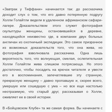
«Завтрак у Тиффани» начинается так: до рассказчика
доходит слух о том, что его давно потерянную подругу
Холли Голайтли видели в удаленном африканском сафари-
лагере. Доказательством этого служит фотография
скульптуры женщины, остановившейся в деревне,
находящейся неизвестно где, в компании двух больных
англичан из охотничьей экспедиции. Это самое призрачное
из возможных доказательств того, что она жива, но
фотография взволновала рассказчика. Одна лишь
вероятность того, что волнующая, смелая, ослепительная
Холли Голайтли жива слишком потрясающа. Но этого
достаточно, чтобы посадить на крючок читателя и увести
его в воспоминания, запечатлевшие эту странную,
прекрасную женщину – давно пропавшую и, скорее всего,
умершую или сошедшую с ума – но все еще настолько
неотразимую, что старый друг, рассказывая о Холли,
оживляет ее в своей истории.
В «Бойцовском Клубе» та же самая форма. Вы начинаете с