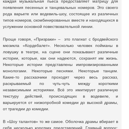
каждая музыкальная пьеса предоставляет матрицу для
появления песенных и танцевальных номеров. Это своего
рода варьете или водевиль-шоу, состоящее из различных
типов номеров, скомбинированных вместе и находящихся в
услужении основной повествовательной линии.
Проще говоря, «Призраки» – это плагиат с бродвейского
мюзикла «Кордебалет». Несколько человек пойманы в
ловушку в театре, на сцене они показывают различные
истории, которые, как они надеются, сохранят им жизнь.
Некоторые истории представлены импровизированными
монологами. Некоторые песнями. Некоторые танцем.
Какие-то рассказчики проходят через весь рассказ,
раскрываемый по чуть-чуть между короткими
независимыми историями. Всё это имитирует различную
текстуру действий, происходящих в водевиле, и
варьируется от низкопробной комедии до высокой драмы,
от трагедии до комедии.
В «Шоу талантов» то же самое. Оболочка драмы вбирает в
себя несколько коротких представлений. Главный вопрос: