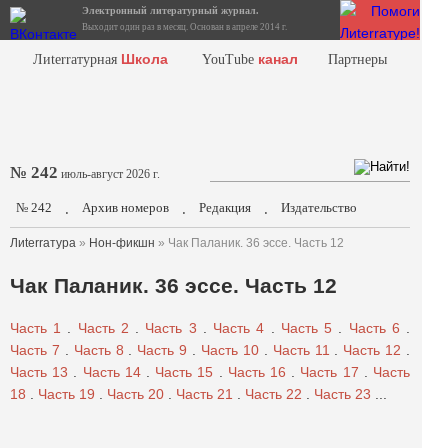
Электронный литературный журнал.
Выходит один раз в месяц. Основан в апреле 2014 г.
Школа
канал
Лиterraтурная
YouTube
Партнеры
№ 242
июль-август 2026 г.
№ 242
Архив номеров
Редакция
Издательство
.
.
.
Лиterraтура
»
Нон-фикшн
» Чак Паланик. 36 эссе. Часть 12
Чак Паланик. 36 эссе. Часть 12
Часть 1
.
Часть 2
.
Часть 3
.
Часть 4
.
Часть 5
.
Часть 6
.
Часть 7
.
Часть 8
.
Часть 9
.
Часть 10
.
Часть 11
.
Часть 12
.
Часть 13
.
Часть 14
.
Часть 15
.
Часть 16
.
Часть 17
.
Часть
18
.
Часть 19
.
Часть 20
.
Часть 21
.
Часть 22
.
Часть 23
...