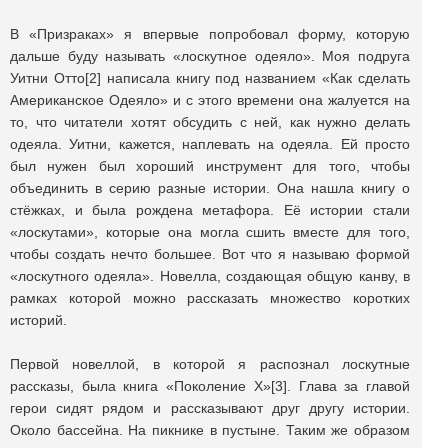
В «Призраках» я впервые попробовал форму, которую
дальше буду называть «лоскутное одеяло». Моя подруга
Уитни Отто[2] написала книгу под названием «Как сделать
Американское Одеяло» и с этого времени она жалуется на
то, что читатели хотят обсудить с ней, как нужно делать
одеяла. Уитни, кажется, наплевать на одеяла. Ей просто
был нужен был хороший инструмент для того, чтобы
объединить в серию разные истории. Она нашла книгу о
стёжках, и была рождена метафора. Её истории стали
«лоскутами», которые она могла сшить вместе для того,
чтобы создать нечто большее. Вот что я называю формой
«лоскутного одеяла». Новелла, создающая общую канву, в
рамках которой можно рассказать множество коротких
историй.
Первой новеллой, в которой я распознал лоскутные
рассказы, была книга «Поколение Х»[3]. Глава за главой
герои сидят рядом и рассказывают друг другу истории.
Около бассейна. На пикнике в пустыне. Таким же образом