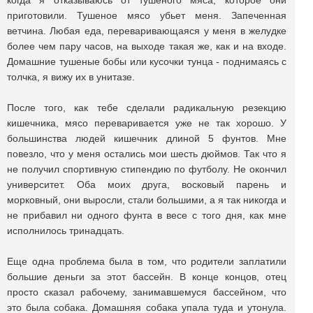
когда я отказываюсь от тушеного мяса, которое они
приготовили. Тушеное мясо убьет меня. Запеченная
ветчина. Любая еда, переваривающаяся у меня в желудке
более чем пару часов, на выходе такая же, как и на входе.
Домашние тушеные бобы или кусочки тунца - поднимаясь с
толчка, я вижу их в унитазе.
После того, как тебе сделали радикальную резекцию
кишечника, мясо переваривается уже не так хорошо. У
большинства людей кишечник длиной 5 фунтов. Мне
повезло, что у меня остались мои шесть дюймов. Так что я
не получил спортивную стипендию по футболу. Не окончил
университет. Оба моих друга, восковый парень и
морковный, они выросли, стали большими, а я так никогда и
не прибавил ни одного фунта в весе с того дня, как мне
исполнилось тринадцать.
Еще одна проблема была в том, что родители заплатили
большие деньги за этот бассейн. В конце концов, отец
просто сказал рабочему, занимавшемуся бассейном, что
это была собака. Домашняя собака упала туда и утонула.