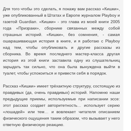
Для того чтобы это сделать, я покажу вам рассказ «Кишки»,
уже опубликованный в Штатах и Европе журналом Playboy и
газетой Guardian. «Кишки» - это глава из моей книги 2005
года «Призраки», сборнике связанных между собой
страшных историй. «Кишки», без сомнения, - самая
ошарашивающая история в книге, и я работаю с Playboy
над тем, чтобы опубликовать и другие рассказы из
сборника. Во время последнего мастер-класса другая
история из этой книги заставила одну из слушательниц
зарыдать так сильно, что она была вынуждена выйти в
туалет, чтобы успокоиться и привести себя в порядок.
Рассказ «Кишки» имеет трёхактную структуру, состоящую из
правдивых (да, очень правдивых) историй. Напомню наши
предыдущие приемы, используемые при написании эссе:
этот рассказ создает авторитетность… использует серию
«лошадей» или тем… и вовлекает читателя описанием
физического ощущения таким образом, что вызывает у него
ответную физическую реакцию.