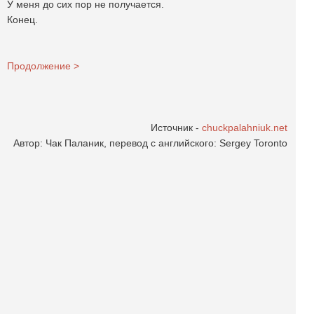
У меня до сих пор не получается.
Конец.
Продолжение >
Источник -
chuckpalahniuk.net
Автор: Чак Паланик, перевод с английского: Sergey Toronto
_____________________
Примечания:
[1] Традиционное французское блюдо на завтрак из разбитых яиц,
приготовленных способом «пашот»: помещённых в горячую воду без скорлупы.
При таком способе приготовления получается мягкий кремообразный желток,
окутанный лепестками белка.