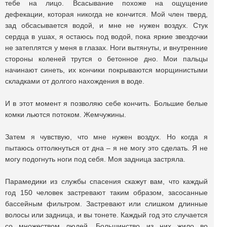
тебе на лицо. Всасывание похоже на ощущение
дефекации, которая никогда не кончится. Мой член тверд,
зад обсасывается водой, и мне не нужен воздух. Стук
сердца в ушах, я остаюсь под водой, пока яркие звездочки
не затеплятся у меня в глазах. Ноги вытянуты, и внутренние
стороны коленей трутся о бетонное дно. Мои пальцы
начинают синеть, их кончики покрываются морщинистыми
складками от долгого нахождения в воде.
И в этот момент я позволяю себе кончить. Большие белые
комки льются потоком. Жемчужины.
Затем я чувствую, что мне нужен воздух. Но когда я
пытаюсь оттолкнуться от дна – я не могу это сделать. Я не
могу подогнуть ноги под себя. Моя задница застряла.
Парамедики из службы спасения скажут вам, что каждый
год 150 человек застревают таким образом, засосанные
бассейным фильтром. Застревают или слишком длинные
волосы или задница, и вы тонете. Каждый год это случается
со множеством людей. Большинство из них жило во