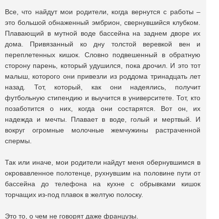
Все, что найдут мои родители, когда вернутся с работы –
это большой обнаженный эмбрион, свернувшийся клубком.
Плавающий в мутной воде бассейна на заднем дворе их
дома. Привязанный ко дну толстой веревкой вен и
переплетенных кишок. Словно подвешенный в обратную
сторону парень, который удушился, пока дрочил. И это тот
малыш, которого они привезли из роддома тринадцать лет
назад. Тот, который, как они надеялись, получит
футбольную стипендию и выучится в университете. Тот, кто
позаботится о них, когда они состарятся. Вот он, их
надежда и мечты. Плавает в воде, голый и мертвый. И
вокруг огромные молочные жемчужины растраченной
спермы.
Так или иначе, мои родители найдут меня обернувшимся в
окровавленное полотенце, рухнувшим на половине пути от
бассейна до телефона на кухне с обрывками кишок
торчащих из-под плавок в желтую полоску.
Это то, о чем не говорят даже французы.