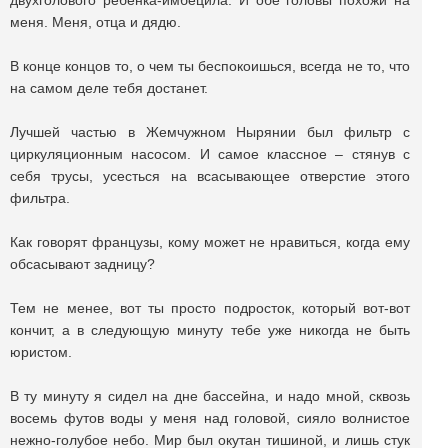
двухголового ребенка-имбецила. И обе головы похожи на
меня. Меня, отца и дядю.
В конце концов то, о чем ты беспокоишься, всегда не то, что
на самом деле тебя достанет.
Лучшей частью в Жемчужном Нырянии был фильтр с
циркуляционным насосом. И самое классное – стянув с
себя трусы, усесться на всасывающее отверстие этого
фильтра.
Как говорят французы, кому может не нравиться, когда ему
обсасывают задницу?
Тем не менее, вот ты просто подросток, который вот-вот
кончит, а в следующую минуту тебе уже никогда не быть
юристом.
В ту минуту я сидел на дне бассейна, и надо мной, сквозь
восемь футов воды у меня над головой, сияло волнистое
нежно-голубое небо. Мир был окутан тишиной, и лишь стук