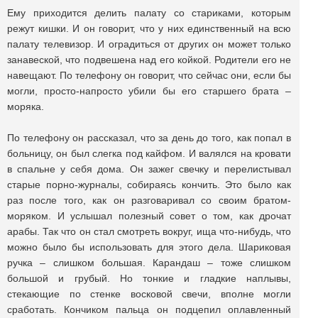
Ему приходится делить палату со стариками, которым
режут кишки. И он говорит, что у них единственный на всю
палату телевизор. И оградиться от других он может только
занавеской, что подвешена над его койкой. Родители его не
навещают. По телефону он говорит, что сейчас они, если бы
могли, просто-напросто убили бы его старшего брата –
моряка.
По телефону он рассказал, что за день до того, как попал в
больницу, он был слегка под кайфом. И валялся на кровати
в спальне у себя дома. Он зажег свечку и перелистывал
старые порно-журналы, собираясь кончить. Это было как
раз после того, как он разговаривал со своим братом-
моряком. И услышал полезный совет о том, как дрочат
арабы. Так что он стал смотреть вокруг, ища что-нибудь, что
можно было бы использовать для этого дела. Шариковая
ручка – слишком большая. Карандаш – тоже слишком
большой и грубый. Но тонкие и гладкие наплывы,
стекающие по стенке восковой свечи, вполне могли
сработать. Кончиком пальца он подцепил оплавленный