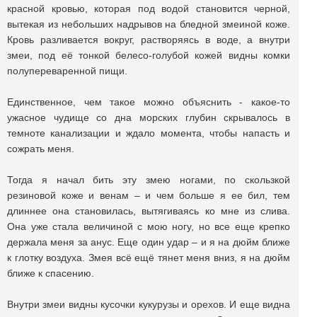
красной кровью, которая под водой становится черной,
вытекая из небольших надрывов на бледной змеиной коже.
Кровь разливается вокруг, растворяясь в воде, а внутри
змеи, под её тонкой белесо-голубой кожей видны комки
полупереваренной пищи.
Единственное, чем такое можно объяснить - какое-то
ужасное чудище со дна морских глубин скрывалось в
темноте канализации и ждало момента, чтобы напасть и
сожрать меня.
Тогда я начал бить эту змею ногами, по скользкой
резиновой коже и венам – и чем больше я ее бил, тем
длиннее она становилась, вытягиваясь ко мне из слива.
Она уже стала величиной с мою ногу, но все еще крепко
держала меня за анус. Еще один удар – и я на дюйм ближе
к глотку воздуха. Змея всё ещё тянет меня вниз, я на дюйм
ближе к спасению.
Внутри змеи видны кусочки кукурузы и орехов. И еще видна