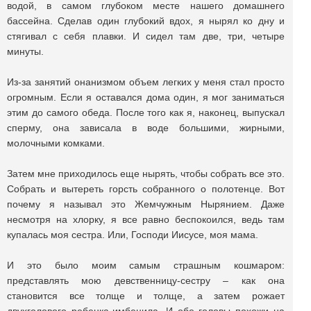
водой, в самом глубоком месте нашего домашнего
бассейна. Сделав один глубокий вдох, я нырял ко дну и
стягивал с себя плавки. И сидел там две, три, четыре
минуты.
Из-за занятий онанизмом объем легких у меня стал просто
огромным. Если я оставался дома один, я мог заниматься
этим до самого обеда. После того как я, наконец, выпускал
сперму, она зависала в воде большими, жирными,
молочными комками.
Затем мне приходилось еще нырять, чтобы собрать все это.
Собрать и вытереть горсть собранного о полотенце. Вот
почему я называл это Жемчужным Нырянием. Даже
несмотря на хлорку, я все равно беспокоился, ведь там
купалась моя сестра. Или, Господи Иисусе, моя мама.
И это было моим самым страшным кошмаром:
представлять мою девственницу-сестру – как она
становится все толще и толще, а затем рожает