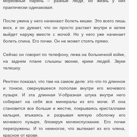
морковный парень – разные люди, но жизнь у них
практически одинаковая.
После ужина у него начинают болеть кишки. Это всего лишь
воск, и он думает, что он просто растает внутри и затем
выйдет наружу вместе с мочой. Но у него уже начинает
болеть спина. Его почки. Он не может стоять прямо.
Сейчас он говорит по телефону, лежа на больничной койке,
на заднем плане слышны звонки, крики людей. Звуки
телешоу.
Рентген показал, что там на самом деле: это что-то длинное
и тонкое, свернувшееся пополам внутри его мочевого
пузыря. И эта длинная V-образная штука внутри него
собирает на себя все минералы из его мочи. И она
становится все больше и жестче, покрываясь кристаллами
кальция, втыкаясь и разрывая мягкую оболочку его
мочевого пузыря, блокируя мочеиспускание. Его почки
перегружены. И то немногое, что вытекает из его члена,
красное от крови.