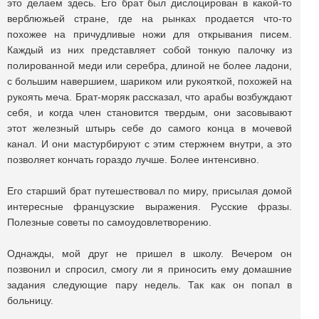
это делаем здесь. Его брат был дислоцирован в какой-то
верблюжьей стране, где на рынках продается что-то
похожее на причудливые ножи для открывания писем.
Каждый из них представляет собой тонкую палочку из
полированной меди или серебра, длиной не более ладони,
с большим навершием, шариком или рукояткой, похожей на
рукоять меча. Брат-моряк рассказал, что арабы возбуждают
себя, и когда член становится твердым, они засовывают
этот железный штырь себе до самого конца в мочевой
канал. И они мастурбируют с этим стержнем внутри, а это
позволяет кончать гораздо лучше. Более интенсивно.
Его старший брат путешествовал по миру, присылая домой
интересные французские выражения. Русские фразы.
Полезные советы по самоудовлетворению.
Однажды, мой друг не пришел в школу. Вечером он
позвонил и спросил, смогу ли я приносить ему домашние
задания следующие пару недель. Так как он попал в
больницу.