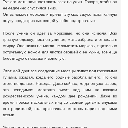
Тут его мать начинает звать всех на ужин. Говоря, чтобы он
немедленно спустился вниз.
Он вынимает морковь и прячет эту скользкую, испачканную
штуку среди грязных вещей у себя под кроватью.
После ужина он идет за морковью, но она исчезла. Всю
грязную одежду, пока он ужинал, мать забрала и отнесла в
стирку. Она никак не могла не заметить морковь, тщательно
оструганную ножом для чистки овощей с ее кухни, все еще
блестящую от смазки и вонючую.
Этот мой друг все следующие месяцы живет под грозовыми
тучами, ожидая, когда его родные разоблачат его. Но они
этого не делают. Никогда. Даже сейчас, когда он уже вырос,
эта невидимая морковка висит над ним на каждом
рождественском ужине, каждом дне рождении. Даже во
время поиска пасхальных яиц со своими детьми, внуками
его родителей, эта призрачная морковь парит над ними
всеми.
Это нечто такое ужасное, чему нет названия.