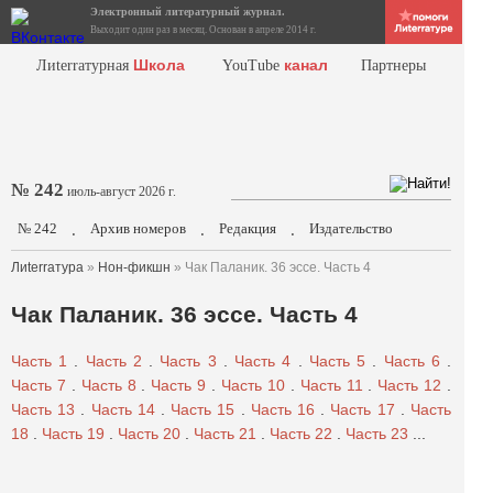
Электронный литературный журнал.
Выходит один раз в месяц. Основан в апреле 2014 г.
Школа
канал
Лиterraтурная
YouTube
Партнеры
№ 242
июль-август 2026 г.
№ 242
Архив номеров
Редакция
Издательство
.
.
.
Лиterraтура
»
Нон-фикшн
» Чак Паланик. 36 эссе. Часть 4
Чак Паланик. 36 эссе. Часть 4
Часть 1
.
Часть 2
.
Часть 3
.
Часть 4
.
Часть 5
.
Часть 6
.
Часть 7
.
Часть 8
.
Часть 9
.
Часть 10
.
Часть 11
.
Часть 12
.
Часть 13
.
Часть 14
.
Часть 15
.
Часть 16
.
Часть 17
.
Часть
18
.
Часть 19
.
Часть 20
.
Часть 21
.
Часть 22
.
Часть 23
...