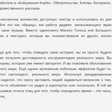
аботали в «Бойцовском Клубе». Обязательства. Клятвы. Контракты.
дожественного рассказа.
счисленное множество доступных текстур и использовать их для
йте это как образцы, как работу диджея, записывающего звуки
 свою музыку. Вместо одиночного Малого Голоса или Большого
ю в текстурах, которые вы позаимствовали из других, менее
ур для того, чтобы поведать свою историю, вы не просто будете
кже получите достоверность инструментария реального мира. Вы
 формы, которые уже имеют авторитет. И вы поможете обоснованию
ного мира. Ещё одним жутковатым побочным эффектом будет то,
итет настоящего, реального мира. Используя закодированные
наделся, что смогу заставить людей задаваться вопросом о том,
что-то объявляют по радио в аэропортах или госпиталях. В той же
шивые голоса птиц для того, чтобы определить время – эти часы,
тиц.