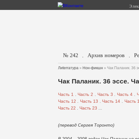
Элек
№ 242
Архив номеров
Р
.
.
Лиterraтура
»
Нон-фикшн
» Чак Паланик. 36 э
Чак Паланик. 36 эссе. Ч
Часть 1
.
Часть 2
.
Часть 3
.
Часть 4
.
Ч
Часть 12
.
Часть 13
.
Часть 14
.
Часть 
Часть 22
.
Часть 23
...
(перевод Cергея Торонто)
В 2004 – 2008 годах Чак Паланик на 