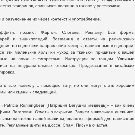
ства вечеринок, слившихся воедино в голове у рассказчика.
и разъяснение их через контекст и употребление.
раффити, поэзию. Жаргон. Слоганы. Рекламу. Все формы
варей и энциклопедий. Воззвания и ответы на религиозных
ения по сцене или направления камеры, написанные в сценарии.
Все эти маленькие ярлычки «уход за тканью» пришитые к вашей
нные на пачке с сигаретами. Инструкции по танцам. Уличные
писи на поздравительных открытках. Предсказания в китайских
уировки.
сать всю новеллу с помощью тату, но они могут стать хорошим
емы или сцены к следующей.
«Patricia Runningbear (Патриция Бегущий медведь)» – как очень
фиям. Заголовки. Отчеты о вскрытии. Записи в школьном дневнике.
 пыльном стекле вашей машины, является формой для написания
ете. Рекламные щиты на шоссе. Спам. Письма счастья.