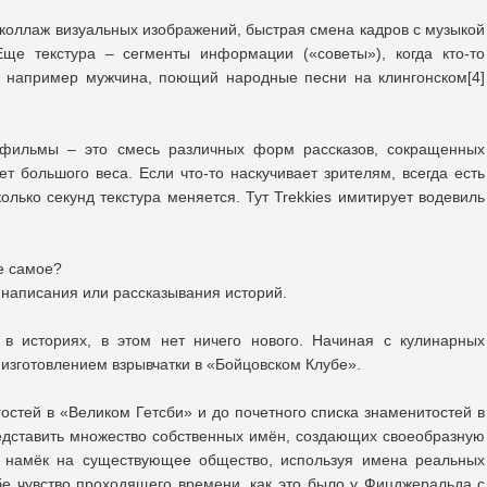
коллаж визуальных изображений, быстрая смена кадров с музыкой
ще текстура – сегменты информации («советы»), когда кто-то
– например мужчина, поющий народные песни на клингонском[4]
 фильмы – это смесь различных форм рассказов, сокращенных
ет большого веса. Если что-то наскучивает зрителям, всегда есть
лько секунд текстура меняется. Тут Trekkies имитирует водевиль
же самое?
написания или рассказывания историй.
 в историях, в этом нет ничего нового. Начиная с кулинарных
я изготовлением взрывчатки в «Бойцовском Клубе».
гостей в «Великом Гетсби» и до почетного списка знаменитостей в
едставить множество собственных имён, создающих своеобразную
е намёк на существующее общество, используя имена реальных
бе чувство проходящего времени, как это было у Фицджеральда с