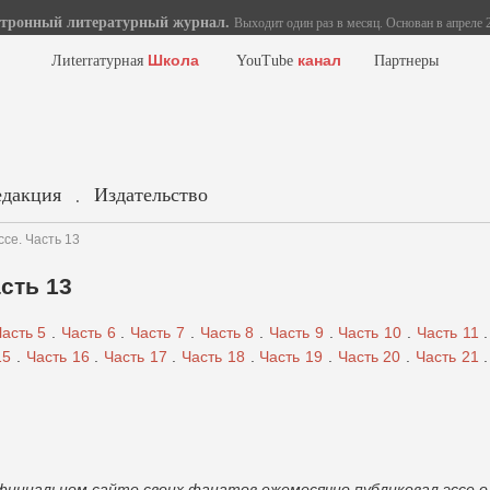
тронный литературный журнал.
Выходит один раз в месяц. Основан в апреле 2
Школа
канал
Лиterraтурная
YouTube
Партнеры
едакция
Издательство
.
ссе. Часть 13
асть 13
асть 5
.
Часть 6
.
Часть 7
.
Часть 8
.
Часть 9
.
Часть 10
.
Часть 11
.
15
.
Часть 16
.
Часть 17
.
Часть 18
.
Часть 19
.
Часть 20
.
Часть 21
.
официальном сайте своих фанатов ежемесячно публиковал эссе о