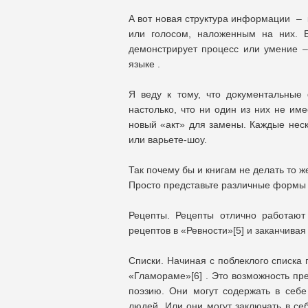
А вот новая структура информации – 
или голосом, наложенным на них. Е
демонстрирует процесс или умение 
языке .
Я веду к тому, что документальные
настолько, что ни один из них не име
новый «акт» для замены. Каждые неско
или варьете-шоу.
Так почему бы и книгам не делать то 
Просто представьте различные формы 
Рецепты. Рецепты отлично работают
рецептов в «Ревности»[5] и заканчива
Списки. Начиная с поблеклого списка 
«Гламораме»[6] . Это возможность пр
поэзию. Они могут содержать в себ
людей. Или они могут заключать в се