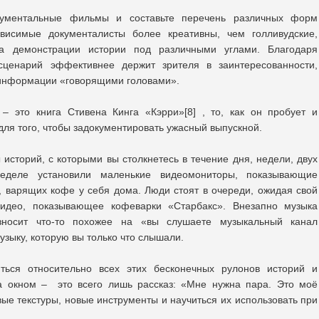
кументальные фильмы и составьте перечень различных форм
ависимые документалисты более креативны, чем голливудские,
ка демонстрации истории под различными углами. Благодаря
сценарий эффективнее держит зрителя в заинтересованности,
 информации «говорящими головами».
– это книга Стивена Кинга «Кэрри»[8] , то, как он пробует и
я того, чтобы задокументировать ужасный выпускной.
историй, с которыми вы столкнетесь в течение дня, недели, двух
еделе установили маленькие видеомониторы, показывающие
 варящих кофе у себя дома. Люди стоят в очереди, ожидая свой
видео, показывающее кофеварки «Старбакс». Внезапно музыка
зносит что-то похожее на «вы слушаете музыкальный канал
узыку, которую вы только что слышали.
ться относительно всех этих бесконечных рулонов историй и
за окном – это всего лишь рассказ: «Мне нужна пара. Это моё
овые текстуры, новые инструменты и научиться их использовать при