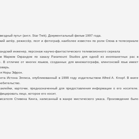
ездный путь» (англ. Star Trek). Документальный фильм 1997 года.
нский актёр, режиссёр, поэт и фотограф, наиболее известен по роли Спока в телесериале
ландский инженер, персонаж научно-фантастического телевизионного сериала
том Марком Окрандом по заказу Paramount Studios для одной из инопланетных рас в
 В отличие от многих языков, созданных для кинематографа, клингонский язык имеет
оварь.
ия Норы Эфрон.
ета Истона Эллиса, опубликованный в 1998 году издательством Alfred A. Knopf. В книге
ребительство.
наклейки, карточки, предназначенный для предоставления информации о его носителе.
ицировать лицо, которое его носит.
писателя Стивена Кинга, написанный в жанре мистического ужаса. Произведение было