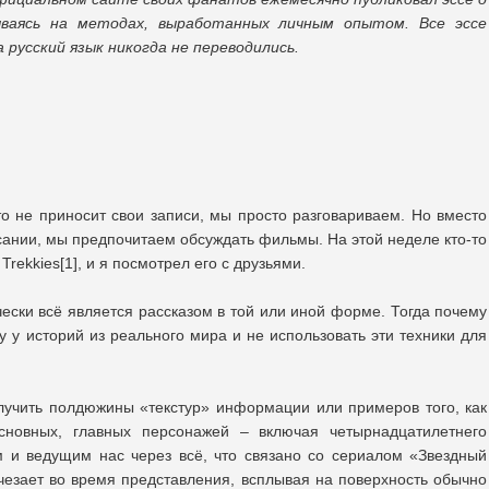
ваясь на методах, выработанных личным опытом. Все эссе
 русский язык никогда не переводились.
то не приносит свои записи, мы просто разговариваем. Но вместо
писании, мы предпочитаем обсуждать фильмы. На этой неделе кто-то
rekkies[1], и я посмотрел его с друзьями.
чески всё является рассказом в той или иной форме. Тогда почему
 у историй из реального мира и не использовать эти техники для
лучить полдюжины «текстур» информации или примеров того, как
сновных, главных персонажей – включая четырнадцатилетнего
 и ведущим нас через всё, что связано со сериалом «Звездный
счезает во время представления, всплывая на поверхность обычно