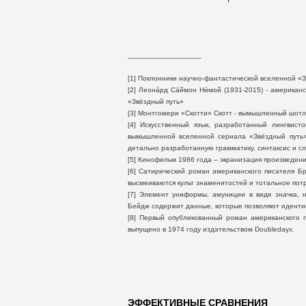
__________________
[1] Поклонники научно-фантастической вселенной «Зв
[2] Леона́рд Са́ймон Ни́мой (1931-2015) - америка
«Звёздный путь»
[3] Монтгомери «Скотти» Скотт - вымышленный шот
[4] Искусственный язык, разработанный лингвис
вымышленной вселенной сериала «Звёздный путь».
детально разработанную грамматику, синтаксис и сл
[5] Кинофильм 1986 года – экранизация произведен
[6] Сатирический роман американского писателя Бр
высмеиваются культ знаменитостей и тотальное пот
[7] Элемент униформы, амуниции в виде значка, 
Бейдж содержит данные, которые позволяют идентиф
[8] Первый опубликованный роман американского 
выпущено в 1974 году издательством Doubledayх.
ЭФФЕКТИВНЫЕ СРАВНЕНИЯ