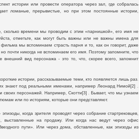
спект истории или провести оператора через зал, где собралась
здает ломаные, прерывистые, но при этом постоянные истории,
то, сколько времени мы проводим с этим «парнишкой», его имя не
йста, отметьте, как могут быть важны или не важны имена для
фильма мы вспоминаем страсть парня и то, как он говорит, даже
но почти никогда не вспоминаем его имя. Поэтому запомните, что
е внешний вид персонажа - это то, что, скорее всего, запомнит
ороткие истории, рассказываемые теми, кто появляется лишь раз.
их знают под реальными именами, например Леонард Нимой[2] .
 своих персонажей. Например, Скотти[3] . Бывает, что мы узнаем
тюмам или по историям, которые они представляют.
» эпизоды, когда зрителя проводят через собрание стартрековцев,
, выставленные на продажу. Или когда нас ведут через офис
Звездного пути». Или через дома, обставленные, как эпизоды из