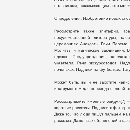
его списком, показывающим лето множе
Определения. Изобретение новых слов 
Рассмотрите также эпитафии, г
нехудожественной литературы, сло
церемониях. Анекдоты. Речи. Перемещ
Молитвы и магические заклинания. 
одежде. Предупреждения, напечата
указатели. Речи экскурсоводов. Над
печеньках. Надписи на футболках. Тат
Может быть, вы и не захотите напи
инструментом для перехода с одной т
Рассматривайте именные бейджи[7] – 
короткие рассказы. Подписи к фотогра
Даже то, что люди пишут пальцем на
рассказа. Даже язык объявлений в газ