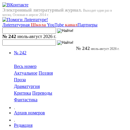
Электронный литературный журнал.
Выходит один раз в
месяц. Основан в апреле 2014 г.
Лиterraтурная
Школа
YouTube
канал
Партнеры
№ 242
июль-август 2026 г.
№ 242
июль-август 2026 г.
№ 242
Весь номер
Актуальное
Поэзия
Проза
Драматургия
Критика
Переводы
Фантастика
.
Архив номеров
.
Редакция