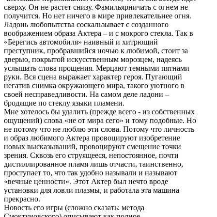
сверху. Он не растет снизу. Фамильярничать с огнем не
получится. Но нет ничего в мире привлекательнее огня.
Ладонь любопытства соскальзывает с созданного
воображением образа Актера – и с мокрого стекла. Так в
«Берегись автомобиля» наивный и хитрющий
преступник, пробравшийся ночью к любимой, стоит за
дверью, покрытой искусственным морозцем, надеясь
услышать слова прощения. Мерцают темными пятнами
руки. Вся сцена выражает характер героя. Пугающий
негатив снимка окружающего мира, такого уютного в
своей несправедливости. На самом деле ладони –
бродящие по стеклу языки пламени.
Мне хотелось бы удалить (прежде всего - из собственных
ощущений) слова «не от мира сего» и тому подобные. Но
не потому что не люблю эти слова. Потому что личность
и образ любимого Актера провоцируют изобретение
новых высказываний, провоцируют смещение точки
зрения. Сквозь его струящееся, непостоянное, почти
дистиллированное пламя лишь отчасти, таинственно,
проступает то, что так удобно называли и называют
«вечные ценности». Этот Актер был нечто вроде
установки для ловли плазмы, и работала эта машина
прекрасно.
Новость его игры (сложно сказать: метода
Смоктуновского) описывают как полное