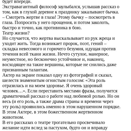
будет впереди.
Экстравагантный философ заулыбался, услышав рассказ о
том, как в глухой деревне к празднику закалывают бычка.
– Смотреть жертве в глаза! Этому бычку – посмотреть в
глаза. Попросить у него прощения, и потом заколоть,
быстро и точно, как противника в бою.
Театр жизни?
Но случается, что жертва выскальзывает из рук жреца и
уходит жить. Тогда возникает пророк, поэт, гений –
складка невесомого и горючего безумия, идущая против
течения всей ткани жизни. Нечто сутулое, манерное,
неуместное, но бесконечно устойчивое и, наконец,
восходящее на такие вершины, которые не снились даже
признанным талантам.
Актер на экране показал одну из фотографий и сказал,
шелестя знаменитым огнистым голосом: «Эта роль
отразилась и на моем здоровье. Я очень здоровый
человек…». Если переставить местами фразы, получится
драматичный рассказ о работе над любимой ролью. Но он
весь (и его роль, а также драма страны и времени через
эту роль) проявились именно в этом нарушенном порядке.
В этом Актере, в этом божественном жертвенном
животном.
В его рассказах о театре трогательно просвечивало
желание идти вслед за пастухом, будто он и вправду