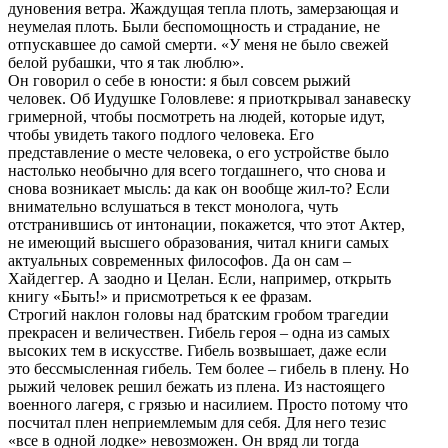
дуновения ветра. Жаждущая тепла плоть, замерзающая и
неумелая плоть. Были беспомощность и страдание, не
отпускавшее до самой смерти. «У меня не было свежей
белой рубашки, что я так люблю».
Он говорил о себе в юности: я был совсем рыжий
человек. Об Иудушке Головлеве: я приоткрывал занавеску
гримерной, чтобы посмотреть на людей, которые идут,
чтобы увидеть такого подлого человека. Его
представление о месте человека, о его устройстве было
настолько необычно для всего тогдашнего, что снова и
снова возникает мысль: да как он вообще жил-то? Если
внимательно вслушаться в текст монолога, чуть
отстранившись от интонации, покажется, что этот Актер,
не имеющий высшего образования, читал книги самых
актуальных современных философов. Да он сам –
Хайдеггер. А заодно и Целан. Если, например, открыть
книгу «Быть!» и присмотреться к ее фразам.
Строгий наклон головы над братским гробом трагедии
прекрасен и величествен. Гибель героя – одна из самых
высоких тем в искусстве. Гибель возвышает, даже если
это бессмысленная гибель. Тем более – гибель в плену. Но
рыжий человек решил бежать из плена. Из настоящего
военного лагеря, с грязью и насилием. Просто потому что
посчитал плен неприемлемым для себя. Для него тезис
«все в одной лодке» невозможен. Он вряд ли тогда