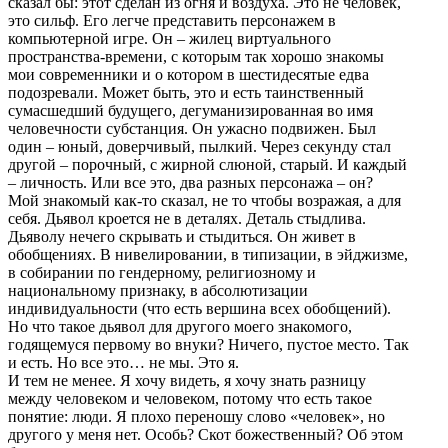
сказал бы: этот сделан из огня и воздуха. Это не человек,
это сильф. Его легче представить персонажем в
компьютерной игре. Он – жилец виртуального
пространства-времени, с которым так хорошо знакомы
мои современники и о котором в шестидесятые едва
подозревали. Может быть, это и есть таинственный
сумасшедший будущего, дегуманизированная во имя
человечности субстанция. Он ужасно подвижен. Был
один – юный, доверчивый, пылкий. Через секунду стал
другой – порочный, с жирной слюной, старый. И каждый
– личность. Или все это, два разных персонажа – он?
Мой знакомый как-то сказал, не то чтобы возражая, а для
себя. Дьявол кроется не в деталях. Деталь стыдлива.
Дьяволу нечего скрывать и стыдиться. Он живет в
обобщениях. В нивелировании, в типизации, в эйджизме,
в собирании по гендерному, религиозному и
национальному признаку, в абсолютизации
индивидуальности (что есть вершина всех обобщений).
Но что такое дьявол для другого моего знакомого,
годящемуся первому во внуки? Ничего, пустое место. Так
и есть. Но все это… не мы. Это я.
И тем не менее. Я хочу видеть, я хочу знать разницу
между человеком и человеком, потому что есть такое
понятие: люди. Я плохо переношу слово «человек», но
другого у меня нет. Особь? Скот божественный? Об этом