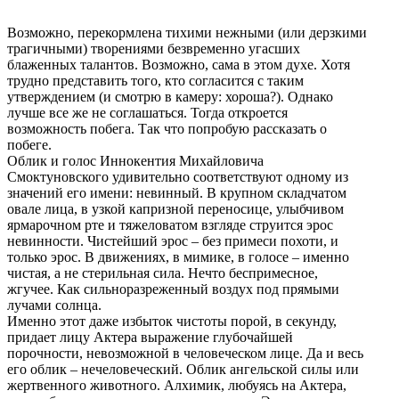
Возможно, перекормлена тихими нежными (или дерзкими
трагичными) творениями безвременно угасших
блаженных талантов. Возможно, сама в этом духе. Хотя
трудно представить того, кто согласится с таким
утверждением (и смотрю в камеру: хороша?). Однако
лучше все же не соглашаться. Тогда откроется
возможность побега. Так что попробую рассказать о
побеге.
Облик и голос Иннокентия Михайловича
Смоктуновского удивительно соответствуют одному из
значений его имени: невинный. В крупном складчатом
овале лица, в узкой капризной переносице, улыбчивом
ярмарочном рте и тяжеловатом взгляде струится эрос
невинности. Чистейший эрос – без примеси похоти, и
только эрос. В движениях, в мимике, в голосе – именно
чистая, а не стерильная сила. Нечто беспримесное,
жгучее. Как сильноразреженный воздух под прямыми
лучами солнца.
Именно этот даже избыток чистоты порой, в секунду,
придает лицу Актера выражение глубочайшей
порочности, невозможной в человеческом лице. Да и весь
его облик – нечеловеческий. Облик ангельской силы или
жертвенного животного. Алхимик, любуясь на Актера,