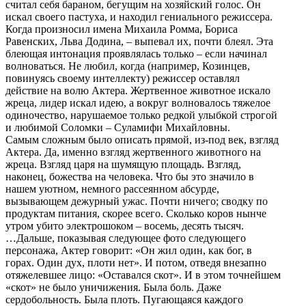
считал себя бараном, бегущим на хозяйский голос. Он
искал своего пастуха, и находил гениального режиссера.
Когда произносил имена Михаила Ромма, Бориса
Равенских, Льва Додина, – выпевал их, почти блеял. Эта
блеющая интонация проявлялась только – если начинал
волноваться. Не любил, когда (например, Козинцев,
повинуясь своему интеллекту) режиссер оставлял
действие на волю Актера. Жертвенное животное искало
жреца, лидер искал идею, а вокруг волновалось тяжелое
одиночество, нарушаемое только редкой улыбкой строгой
и любимой Соломки – Суламифи Михайловны.
Самым сложным было описать прямой, из-под век, взгляд
Актера. Да, именно взгляд жертвенного животного на
жреца. Взгляд царя на шумящую площадь. Взгляд,
наконец, божества на человека. Что бы это значило в
нашем уютном, немного рассеянном абсурде,
вызывающем дежурный ужас. Почти ничего; сводку по
продуктам питания, скорее всего. Сколько коров нынче
утром убито электрошоком – восемь, десять тысяч.
…Дальше, показывая следующее фото следующего
персонажа, Актер говорит: «Он жил один, как бог, в
горах. Один дух, плоти нет». И потом, отведя внезапно
отяжелевшее лицо: «Оставался скот». И в этом точнейшем
«скот» не было уничижения. Была боль. Даже
сердобольность. Была плоть. Пугающаяся каждого