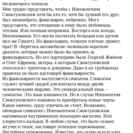
бесконечного тоннеля.
Мне трудно представить, чтобы с Иннокентием
Смоктуновским хотя бы кто-то, хотя бы лучший его друг,
был запанибрата, фамильярно, небрежно. Могу
представить, что отношение к нему было любовным,
теплым. Или полным неприязни. Восторга или холода.
Непонимания. Его могли посчитать больным или шутом
(все же Гамлет). Но фамильярно, толкнув плечом: привет,
брат! В «Берегись автомобиля» возникали короткие
диалоги, которые можно было бы принять за
фамильярность. Но его партнерами были Георгий Жжёнов
и Олег Ефремов, актеры, к которым Смоктуновский
относился с трепетом и доверием. Даже в их грубоватых
приветах не было настоящей фамильярности.
Из фамильярности вылупляется симпатия. Симпатия
служит лучшей средой для контакта между двумя
человеческими мирами. Это универсальный язык –
симпатия. Это язык взаимности. Но в случае Иннокентия
Смоктуновского взаимность приобретала новые черты.
Какие именно, сразу отвечать не стоит. Возможно,
обоюдная симпатия с Иннокентием Смоктуновским
напоминала внутривенную инъекцию магнезии. Или
хлористого кальция. В любом случае, это было сильно
жгучее и тихое, настоящее огненное переживание.
Чистейшее переживание. Известно, что огонь всегда идет