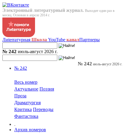
Электронный литературный журнал.
Выходит один раз в
месяц. Основан в апреле 2014 г.
Лиterraтурная
Школа
YouTube
канал
Партнеры
№ 242
июль-август 2026 г.
№ 242
июль-август 2026 г.
№ 242
Весь номер
Актуальное
Поэзия
Проза
Драматургия
Критика
Переводы
Фантастика
.
Архив номеров