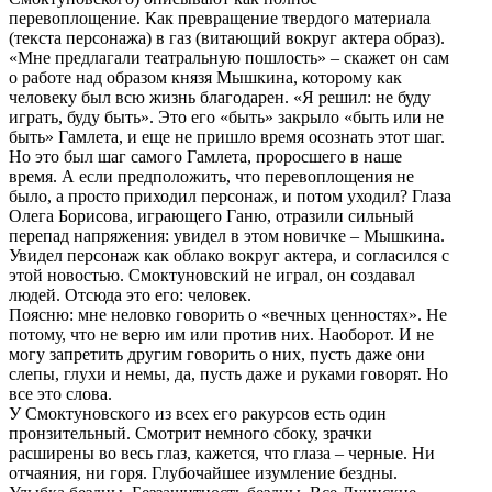
перевоплощение. Как превращение твердого материала
(текста персонажа) в газ (витающий вокруг актера образ).
«Мне предлагали театральную пошлость» – скажет он сам
о работе над образом князя Мышкина, которому как
человеку был всю жизнь благодарен. «Я решил: не буду
играть, буду быть». Это его «быть» закрыло «быть или не
быть» Гамлета, и еще не пришло время осознать этот шаг.
Но это был шаг самого Гамлета, проросшего в наше
время. А если предположить, что перевоплощения не
было, а просто приходил персонаж, и потом уходил? Глаза
Олега Борисова, играющего Ганю, отразили сильный
перепад напряжения: увидел в этом новичке – Мышкина.
Увидел персонаж как облако вокруг актера, и согласился с
этой новостью. Смоктуновский не играл, он создавал
людей. Отсюда это его: человек.
Поясню: мне неловко говорить о «вечных ценностях». Не
потому, что не верю им или против них. Наоборот. И не
могу запретить другим говорить о них, пусть даже они
слепы, глухи и немы, да, пусть даже и руками говорят. Но
все это слова.
У Смоктуновского из всех его ракурсов есть один
пронзительный. Смотрит немного сбоку, зрачки
расширены во весь глаз, кажется, что глаза – черные. Ни
отчаяния, ни горя. Глубочайшее изумление бездны.