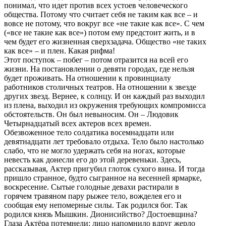
понимал, что идет против всех устоев человеческого
общества. Потому что считает себя не таким как все – и
вовсе не потому, что вокруг все «не такие как все». С чем
(«все не такие как все») потом ему предстоит жить, и в
чем будет его жизненная сверхзадача. Общество «не таких
как все» – и плен. Какая рифма!
Этот поступок – побег – потом отразится на всей его
жизни. На постановлении о девяти городах, где нельзя
будет проживать. На отношении к провинциалу
работников столичных театров. На отношении к звезде
других звезд. Вернее, к солнцу. И он каждый раз выходил
из плена, выходил из окружения требующих компромисса
обстоятельств. Он был невыносим. Он – Людовик
Четырнадцатый всех актеров всех времен.
Обезвоженное тело солдатика восемнадцати или
девятнадцати лет требовало отдыха. Тело было настолько
слабо, что не могло удержать себя на ногах, которые
невесть как донесли его до этой деревеньки. Здесь,
рассказывая, Актер пригубил глоток сухого вина. И тогда
пришло странное, будто сыгранное на весенней ярмарке,
воскресение. Сытые голодные девахи растирали в
горячем травяном пару рыжее тело, вожделея его и
сообщая ему непомерные силы. Так родился бог. Так
родился князь Мышкин. Дионисийство? Достоевщина?
Глаза Актёра потемнели; лицо напомнило вдруг жерло