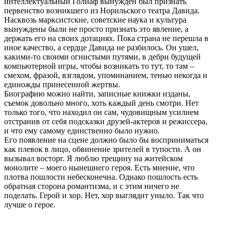
интеллектуальный Голиаф вынужден был признать
первенство возникшего из Норильского театра Давида.
Насквозь марксистские, советские наука и культура
вынуждены были не просто признать это явление, а
держать его на своих дотациях. Пока страна не перешла в
иное качество, а сердце Давида не разбилось. Он ушел,
какими-то своими огнистыми путями, в дебри будущей
компьютерной игры, чтобы возникать то тут, то там –
смехом, фразой, взглядом, упоминанием, тенью некогда и
единожды принесенной жертвы.
Биографию можно найти, записные книжки изданы,
съемок довольно много, хоть каждый день смотри. Нет
только того, что находил он сам, чудовищным усилием
отстранив от себя подсказки друзей-актеров и режиссера,
и что ему самому единственно было нужно.
Его появление на сцене должно было бы восприниматься
как плевок в лицо, обвинение зрителей в тупости. А он
вызывал восторг. Я люблю трещину на житейском
монолите – моего нынешнего героя. Есть мнение, что
плотва пошлости небесконечна. Однако пошлость есть
обратная сторона романтизма, и с этим ничего не
поделать. Герой и хор. Нет, хор выглядит уныло. Так что
лучше о герое.