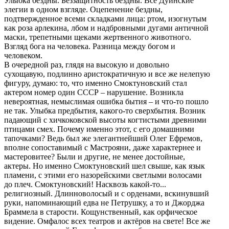
Улыбка бездны. Беззащитность бездны. Все Дуинские
элегии в одном взгляде. Оцепенение бездны,
подтвержденное всеми складками лица: ртом, изогнутым
как роза арлекина, лбом и надбровными дугами античной
маски, трепетными щеками жертвенного животного.
Взгляд бога на человека. Разница между богом и
человеком.
В очередной раз, глядя на высокую и довольно
сухощавую, подлинно аристократичную и все же нелепую
фигуру, думаю: то, что именно Смоктуновский стал
актером номер один СССР – нарушение. Возникла
невероятная, немыслимая ошибка бытия – и что-то пошло
не так. Улыбка предбытия, какого-то сверхбытия. Возник
падающий с хичкоковской высоты когтистыми древними
птицами смех. Почему именно этот, с его домашними
тапочками? Ведь был же элегантнейший Олег Ефремов,
вполне сопоставимый с Мастрояни, даже характернее и
мастеровитее? Были и другие, не менее достойные,
актеры. Но именно Смоктуновский шел свыше, как язык
пламени, с этими его назорейскими светлыми волосами
до плеч. Смоктуновский! Насквозь какой-то...
религиозный. Длинноволосый и с орденами, вскинувший
руки, напоминающий едва не Петрушку, а то и Джорджа
Браммела в старости. Кощунственный, как орфическое
видение. Омфалос всех театров и актёров на свете! Все же