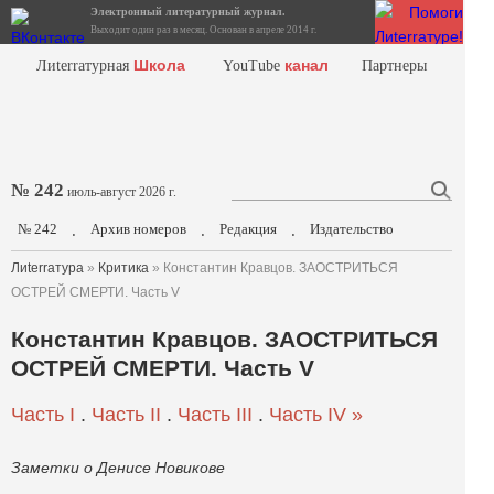
Электронный литературный журнал.
Выходит один раз в месяц. Основан в апреле 2014 г.
Школа
канал
Лиterraтурная
YouTube
Партнеры
№ 242
июль-август 2026 г.
№ 242
Архив номеров
Редакция
Издательство
.
.
.
Лиterraтура
»
Критика
» Константин Кравцов. ЗАОСТРИТЬСЯ
ОСТРЕЙ СМЕРТИ. Часть V
Константин Кравцов. ЗАОСТРИТЬСЯ
ОСТРЕЙ СМЕРТИ. Часть V
Часть I
.
Часть II
.
Часть III
.
Часть IV »
Заметки о Денисе Новикове