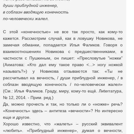
души приблудной инженер,
в соблазн вводящую конечность
по-человечески жалел.
С этой «конечностью» не все так просто, как кому-то
кажется. Рассмотрим случай, как в ловушку Новикова, не
замечая обманки, попадается Илья Фаликов. Говоря о
взаимоотношениях Новикова с предшественниками, в
частности с Пушкиным, он пишет: «Пресловутые "ножки”
(Ахматова: «Кто дал ему такое право <...> ногу ножкой
называть?») у Новикова отзываются так: «Ты не
рассчитывал на вечность, / души приблудной инженер, / в
соблазн вводящую конечность / по-человечески жалел»
(Cм.: Илья Фаликов. Граду, миру, кому-то ещё. Лиterraтура,
№ 12, 2014. - Прим. ред.)
Да, можно прочесть и так, но только ли о «ножке» речь?
«Конечность» здесь – антитеза «вечности»? Но интересно
еще и другое.
Хорошо известно, что «жалеть» – русский эквивалент
«любить». «Приблудный инженер», думая о вечности,