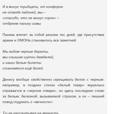
И в минус тридцать, от конфорок
не отводя ладоней, мы –
«спасибо, что не минус сорок» –
отбреем панику зимы
Паника влечет за собой реалии тех дней, где присутствие
армии и ОМОНа становилось все заметней:
Мы видим черные береты,
мы слышим шутки дембелей,
и наши белые билеты
становятся ещё белей
Денису вообще свойственно скрещивать белое с черным:
например, в поздних стихах «белый товар» зеркально
отражается в «черном отваре», но здесь последнее слово
за белым: белизной, вызываемой страхом, а он – лишний
повод подумать о «вечности»:
Ты не рассчитывал на вечность,