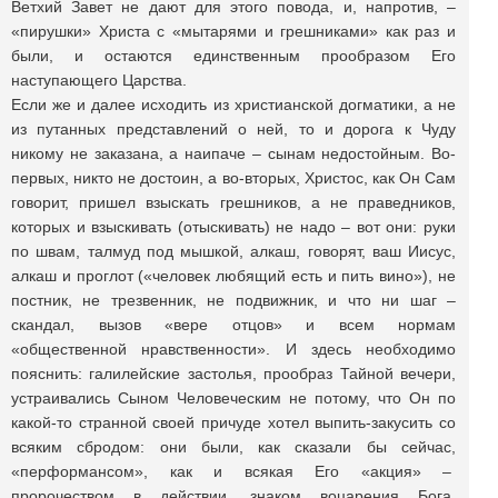
Ветхий Завет не дают для этого повода, и, напротив, –
«пирушки» Христа с «мытарями и грешниками» как раз и
были, и остаются единственным прообразом Его
наступающего Царства.
Если же и далее исходить из христианской догматики, а не
из путанных представлений о ней, то и дорога к Чуду
никому не заказана, а наипаче – сынам недостойным. Во-
первых, никто не достоин, а во-вторых, Христос, как Он Сам
говорит, пришел взыскать грешников, а не праведников,
которых и взыскивать (отыскивать) не надо – вот они: руки
по швам, талмуд под мышкой, алкаш, говорят, ваш Иисус,
алкаш и проглот («человек любящий есть и пить вино»), не
постник, не трезвенник, не подвижник, и что ни шаг –
скандал, вызов «вере отцов» и всем нормам
«общественной нравственности». И здесь необходимо
пояснить: галилейские застолья, прообраз Тайной вечери,
устраивались Сыном Человеческим не потому, что Он по
какой-то странной своей причуде хотел выпить-закусить со
всяким сбродом: они были, как сказали бы сейчас,
«перформансом», как и всякая Его «акция» –
пророчеством в действии, знаком воцарения Бога,