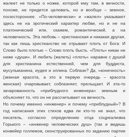
жалеет не только о ножке, которой ему там, в вечности,
похоже, не придется целовать, но и вообще – земное,
посюстороннее. «По-человечески» и «жалел» указывают
здесь не на эротический характер любви, но и не на
платонический или, скажем, романтический, а на
человечность. Эта любовь – христианская и никакая другая,
так как лишь христианство не отрывает плоть от Бога: И
Слово было плотью – Слово плоть бысть. «Плоть» никак не
ниже «души». И любить (жалеть) «плоть» наравне с душой
для христианина естественней, чем для буддиста,
мусульманина, иудея и эллина. Соблазн? Да, «конечность»
(земная красота, а это в первую очередь – красота
женская) очаровывает, соблазняет, прельщает. И эта-то
зачарованность «приблудного инженера» земным и
объясняет то, что он не рассчитывает на вечность.
Но почему именно «инженер» и почему «приблудный»? В
год написания этих стихов едва ли кто-то не знал, что
писатель, согласно определению отца соцреализма
Горького – «инженер человеческих душ» (так и видишь
конвейер голлемов, сконструированных по заданию партии