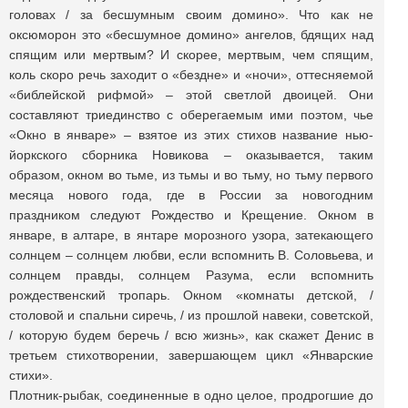
головах / за бесшумным своим домино». Что как не
оксюморон это «бесшумное домино» ангелов, бдящих над
спящим или мертвым? И скорее, мертвым, чем спящим,
коль скоро речь заходит о «бездне» и «ночи», оттесняемой
«библейской рифмой» – этой светлой двоицей. Они
составляют триединство с оберегаемым ими поэтом, чье
«Окно в январе» – взятое из этих стихов название нью-
йоркского сборника Новикова – оказывается, таким
образом, окном во тьме, из тьмы и во тьму, но тьму первого
месяца нового года, где в России за новогодним
праздником следуют Рождество и Крещение. Окном в
январе, в алтаре, в янтаре морозного узора, затекающего
солнцем – солнцем любви, если вспомнить В. Соловьева, и
солнцем правды, солнцем Разума, если вспомнить
рождественский тропарь. Окном «комнаты детской, /
столовой и спальни сиречь, / из прошлой навеки, советской,
/ которую будем беречь / всю жизнь», как скажет Денис в
третьем стихотворении, завершающем цикл «Январские
стихи».
Плотник-рыбак, соединенные в одно целое, продрогшие до