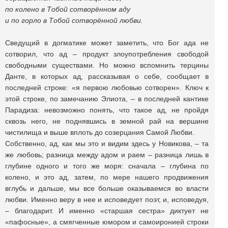
по колено в Тобой сотворённом аду
и по горло в Тобой сотворённой любви.
Сведущий в догматике может заметить, что Бог ада не
сотворил, что ад – продукт злоупотребления свободой
свободными существами. Но можно вспомнить терцины
Данте, в которых ад, рассказывая о себе, сообщает в
последней строке: «я первою любовью сотворен». Ключ к
этой строке, по замечанию Элиота, – в последней кантике
Парадиза: невозможно понять, что такое ад, не пройдя
сквозь него, не поднявшись в земной рай на вершине
чистилища и выше вплоть до созерцания Самой Любви.
Собственно, ад, как мы это и видим здесь у Новикова, – та
же любовь; разница между адом и раем – разница лишь в
глубине одного и того же моря: сначала – глубина по
колено, и это ад, затем, по мере нашего продвижения
вглубь и дальше, мы все больше оказываемся во власти
любви. Именно веру в нее и исповедует поэт, и, исповедуя,
– благодарит. И именно «старшая сестра» диктует не
«пафосные», а смягченные юмором и самоиронией строки