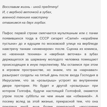
Восславим жизнь - иной предтечу!
И, с вербной веточкой в зубах,
военной технике навстречу
отважимся на двух горбах.
Пафос первой строки смягчается мультяшным или с пачки
появившихся тогда в СССР сигарет «Camel» «кораблем
пустыни» до и едущим по московской улице на верблюде
навстречу танкам «инженером» после. Сценка из комикса,
но «военная техника» и «вербная веточка» в зубах
держащегося за шарманку молодого человека помещают
происходящее в иную перспективу. Мы остаемся при этом
в игровом пространстве, но знаем, что за «карнавал»
разыграют солдаты на пятый день после входа Господня в
Иерусалим, что за «розыгрыш» устроят во внутреннем
дворе претории. Но будет и другой «розыгрыш» при
котором Голгофа, будучи настоящей Голгофой, окажется
утром после субботы ни чем иным как «обманкой». А
посему вслед за этой жизнью, прекрасной тем, что она
предтеча иной, еще более прекрасной, «восславим