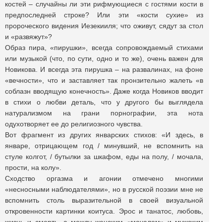
костей – случайны ли эти рифмующиеся с гостями кости в
предпоследней строке? Или эти «кости сухие» из
пророческого видения Иезекииля; что оживут, сядут за стол
и «развяжут»?
Образ пира, «пирушки», всегда сопровождаемый стихами
или музыкой (что, по сути, одно и то же), очень важен для
Новикова. И всегда эта пирушка – на развалинах, на фоне
«вечности», что и заставляет так пронзительно жалеть «в
соблазн вводящую конечность». Даже когда Новиков вводит
в стихи о любви деталь, что у другого бы выглядела
натурализмом на грани порнографии, эта нота
одухотворяет ее до религиозного чувства.
Вот фрагмент из других январских стихов: «И здесь, в
январе, отрицающем год / минувший, не вспомнить на
стуле колгот, / бутылки за шкафом, еды на полу, / мочала,
прости, на колу».
Сходство оргазма и агонии отмечено многими
«несносными наблюдателями», но в русской поэзии мне не
вспомнить столь выразительной в своей визуальной
откровенности картинки коитуса. Эрос и танатос, любовь,