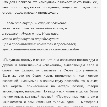
Что для Новикова эта «пирушка» означает нечто большее,
чем просто дружеские посиделки, видно из следующих
строк, продолжающих предыдущие:
… если это внутри и снаружи свеченье
не иссякнет, как не запахнётся пола, –
я согласен. Иначе я пас. И от паса
моего содрогнутся отряды кутил.
Зря в продымленных комнатах я просыпался,
зря с сомнительным типом знакомство водил.
«Пирушка» потому и важна, что она связывает поэтов друг с
другом в таинственном «свечении», выявляющем себя в
слове, как Евхаристия связывает в Слове Его учеников.
Если же это не будет иметь продолжения «за чертою
известной, именуемой в нашем кругу роковой», то, значит,
все жертвы, принесенные на алтарь поэзии, говоря
высокопарно, напрасны. Но ведь и вся жизнь в целом была
не чем иным, как такой жертвой. «Прокуренные комнаты» и
«знакомство с сомнительным типом» здесь – метафоры