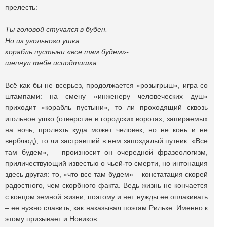
прелесть:
Ты головой стучался в бубен.
Но из угольного ушка
корабль пустыни «все там будем»-
шепнул тебе исподтишка.
Всё как бы не всерьез, продолжается «розыгрыш», игра со
штампами: на смену «инженеру человеческих душ»
приходит «корабль пустыни», то ли проходящий сквозь
игольное ушко (отверстие в городских воротах, запираемых
на ночь, пролезть куда может человек, но не конь и не
верблюд), то ли застрявший в нем запоздалый путник. «Все
там будем», – произносит он очередной фразеологизм,
приличествующий известью о чьей-то смерти, но интонация
здесь другая: то, «что все там будем» – констатация скорей
радостного, чем скорбного факта. Ведь жизнь не кончается
с концом земной жизни, поэтому и нет нужды ее оплакивать
– ее нужно славить, как наказывал поэтам Рильке. Именно к
этому призывает и Новиков: