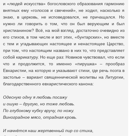
и «людей искусства» богословского образования гармонию
внятных ему «голосов и свечений», не ходил, насколько я
знаю, в церковь, не исповедовался, не причащался. Но
нужно ли говорить о том, что он был верующим и был
христианином? Всё, на мой взгляд, достаточно очевидно из
его стихов, в том числе и вот этих, «бунтарских», но вместе
с тем и угадывающих настоящее и ненастоящее Царство,
при том, что настоящим названо в них то, что представляет
собой карикатуру. Но еще раз: Новиков чувствовал, что если
что и продолжится, то именно «пирушка» – прообраз
Евхаристии, на которую и указывают стихи, где речь поэта в
застолье – вариант священнической молитвы на Литургии,
благодарственного евхаристического канона:
Одесную одну я любовь посажу
и ошую – другую, но тоже любовь.
По глубокому кубку вручу, по ножу.
Виноградное мясо, отрадная кровь.
И начнётся наш жертвенный пир со стиха,