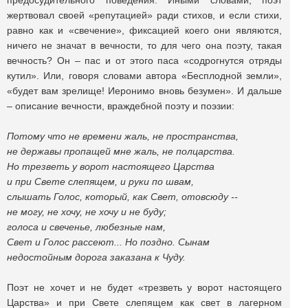
предосудительного поведения. Иными словами, поэт
жертвовал своей «репутацией» ради стихов, и если стихи,
равно как и «свечение», фиксацией коего они являются,
ничего не значат в вечности, то для чего она поэту, такая
вечность? Он – пас и от этого паса «содрогнутся отряды
кутил». Или, говоря словами автора «Бесплодной земли»,
«будет вам зрелище! Иеронимо вновь безумен». И дальше
– описание вечности, враждебной поэту и поэзии:
Потому что не времени жаль, не пространства,
не державы пропащей мне жаль, не полцарства.
Но трезветь у ворот настоящего Царства
и при Свете слепящем, и руки по швам,
слышать Голос, который, как Свет, отовсюду --
не могу, не хочу, не хочу и не буду;
голоса и свеченье, любезные нам,
Свет и Голос рассеют... Но поздно. Сынам
недостойным дорога заказана к Чуду.
Поэт не хочет и не будет «трезветь у ворот настоящего
Царства» и при Свете слепящем как свет в лагерном