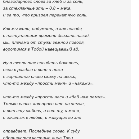
благодарного слова за хлеб и за соль,
за стеклянные эти – 0,8 – меха,
и за то, что призрел перекатную голь.
Как мы жили, подумать, и как погодя,
с наступлением времени двигать назад,
мы, плечами от стужи земной поводя,
воротимся в Тобой навещаемый ад.
Ну а ежели так посидеть довелось,
если я раздаю и вино и ножи –
я гортанное слово скажу на авось,
что-то между «прости меня» и «накажи»,
что-то между «прости нас» и «дай нам ремня».
Только слово, которого нет на земле,
и вот эту любовь, и вот ту, и меня,
и зачатых в любви, и живущих во зле
оправдает. Последнее слово. К суду
обращаются частные лица Твои,