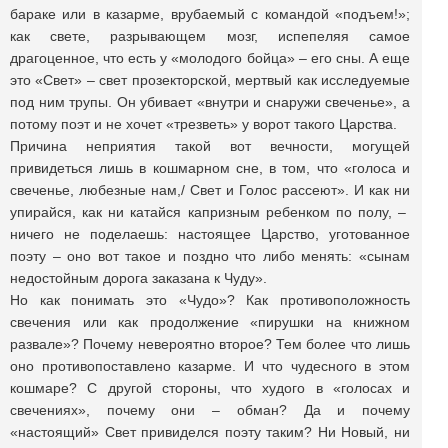
бараке или в казарме, врубаемый с командой «подъем!»;
как свете, разрывающем мозг, испепеляя самое
драгоценное, что есть у «молодого бойца» – его сны. А еще
это «Свет» – свет прозекторской, мертвый как исследуемые
под ним трупы. Он убивает «внутри и снаружи свеченье», а
потому поэт и не хочет «трезветь» у ворот такого Царства.
Причина неприятия такой вот вечности, могущей
привидеться лишь в кошмарном сне, в том, что «голоса и
свеченье, любезные нам,/ Свет и Голос рассеют». И как ни
упирайся, как ни катайся капризным ребенком по полу, –
ничего не поделаешь: настоящее Царство, уготованное
поэту – оно вот такое и поздно что либо менять: «сынам
недостойным дорога заказана к Чуду».
Но как понимать это «Чудо»? Как противоположность
свечения или как продолжение «пирушки на книжном
развале»? Почему невероятно второе? Тем более что лишь
оно противопоставлено казарме. И что чудесного в этом
кошмаре? С другой стороны, что худого в «голосах и
свечениях», почему они – обман? Да и почему
«настоящий» Свет привиделся поэту таким? Ни Новый, ни