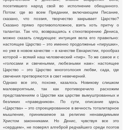
посетившего народ свой во исполнение обещанного.
Потом: где во всем Предании, включающем Писание,
сказано, что поэзия, творчество закрывает Царство?
Сказано прямо противоположное, взять хоть притчу о
талантах. Так что, возвращаясь к стихотворению Дениса,
можно сказать следующее: интуиция вела его правильно:
настоящее Царство – это именно продолженье «пирушки»,
но уже в новом качестве – в качестве Евхаристии, прообраз
которой – всякий наш человеческий «пир». То же самое и с
«голосами и свеченьями, любезными нам»: настоящее
Царство – это Царство многоголосия любви, сада, где
свечения претворяются в свет невечерний.
Однако все это, похоже, казалось Новикову слишком
маловероятным, так как противоречило расхожим
представлениям о Царстве как царстве вымуштрованных и
безликих «праведников». По сути, описание здесь
«Царства» – это спроецированное в вечность тоталитарное
мышление, принимаемое за религию ненавидимыми
Христом законниками. Но Денис, чувствуя все это
«сердцем», не поверял алгеброй редчайшего среди поэтов