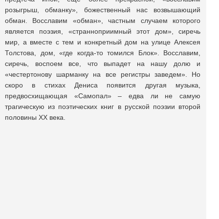
розыгрыш, обманку», божественный нас возвышающий
обман. Восславим «обман», частным случаем которого
является поэзия, «странноприимный этот дом», сиречь
мир, а вместе с тем и конкретный дом на улице Алексея
Толстова, дом, «где когда-то томился Блок». Восславим,
сиречь, воспоем все, что выпадет на нашу долю и
«честертонову шарманку на все регистры заведем». Но
скоро в стихах Дениса появится другая музыка,
предвосхищающая «Самопал» – едва ли не самую
трагическую из поэтических книг в русской поэзии второй
половины ХХ века.
Продолжение >
Поделиться публикацией: