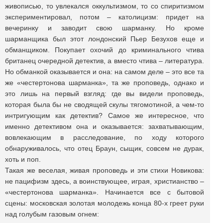
живописью, то увлекался оккультизмом, то со спиритизмом
экспериментировал, потом – католицизм: придет на
вечеринку и заводит свою шарманку. Но кроме
шарманщика был этот лондонский Пьер Безухов еще и
обманщиком. Покупает охочий до криминального чтива
британец очередной детектив, а вместо чтива – литература.
Но обманкой оказывается и она: на самом деле – это все та
же «честертонова шарманка», та же проповедь, однако и
это лишь на первый взгляд: где вы видели проповедь,
которая была бы не сводящей скулы тягомотиной, а чем-то
интригующим как детектив? Самое же интересное, что
именно детективом она и оказывается: захватывающим,
вовлекающим в расследование, по ходу которого
обнаруживалось, что отец Браун, сыщик, совсем не дурак,
хоть и поп.
Такая же веселая, живая проповедь и эти стихи Новикова:
не пацифизм здесь, а воинствующее, играя, христианство –
«честертонова шарманка». Начинается все с бытовой
сцены: московская золотая молодежь конца 80-х греет руки
над голубым газовым огнем: