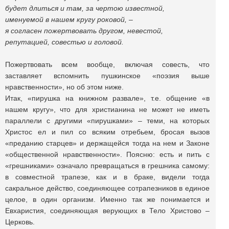
будет длиться и там, за чертою известной,
именуемой в нашем кругу роковой, –
я согласен пожертвовать другом, невестой,
репутацией, совестью и головой.
Пожертвовать всем вообще, включая совесть, что
заставляет вспомнить пушкинское «поэзия выше
нравственности», но об этом ниже.
Итак, «пирушка на книжном развале», т.е. общение «в
нашем кругу», что для христианина не может не иметь
параллели с другими «пирушками» – теми, на которых
Христос ел и пил со всяким отребьем, бросая вызов
«преданию старцев» и держащейся тогда на нем и Законе
«общественной нравственности». Поясню: есть и пить с
«грешниками» означало превращаться в грешника самому:
в совместной трапезе, как и в браке, видели тогда
сакральное действо, соединяющее сотрапезников в единое
целое, в один организм. Именно так же понимается и
Евхаристия, соединяющая верующих в Тело Христово –
Церковь.