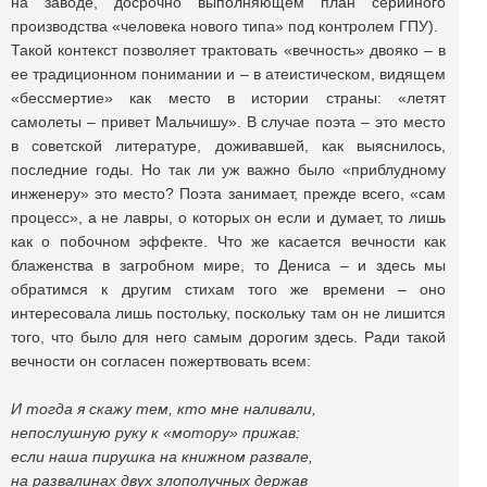
на заводе, досрочно выполняющем план серийного
производства «человека нового типа» под контролем ГПУ).
Такой контекст позволяет трактовать «вечность» двояко – в
ее традиционном понимании и – в атеистическом, видящем
«бессмертие» как место в истории страны: «летят
самолеты – привет Мальчишу». В случае поэта – это место
в советской литературе, доживавшей, как выяснилось,
последние годы. Но так ли уж важно было «приблудному
инженеру» это место? Поэта занимает, прежде всего, «сам
процесс», а не лавры, о которых он если и думает, то лишь
как о побочном эффекте. Что же касается вечности как
блаженства в загробном мире, то Дениса – и здесь мы
обратимся к другим стихам того же времени – оно
интересовала лишь постольку, поскольку там он не лишится
того, что было для него самым дорогим здесь. Ради такой
вечности он согласен пожертвовать всем:
И тогда я скажу тем, кто мне наливали,
непослушную руку к «мотору» прижав:
если наша пирушка на книжном развале,
на развалинах двух злополучных держав