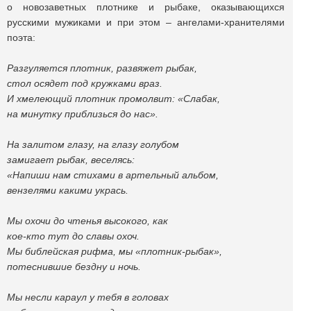
о новозаветных плотнике и рыбаке, оказывающихся
русскими мужиками и при этом – ангелами-хранителями
поэта:
Разгуляется плотник, развяжет рыбак,
стол осядет под кружками враз.
И хмелеющий плотник промолвит: «Слабак,
на минутку приблизься до нас».
На залитом глазу, на глазу голубом
замигает рыбак, веселясь:
«Напиши нам стихами в артельный альбом,
вензелями какими укрась.
Мы охочи до чтенья высокого, как
кое-кто тут до славы охоч.
Мы библейская рифма, мы «плотник-рыбак»,
потеснившие бездну и ночь.
Мы несли караул у тебя в головах