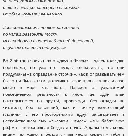
за бесшумным своим домино,
и окно в январе затворяли впотьмах,
чтобы в комнату не намело.
Засидевшихся мы провожали гостей,
по углам разгоняли тоску,
мы продрогли в прихожей твоей до костей,
и гуляем теперь в отпуску…»
Во 2-ой главе речь шла о «двух в белом» – здесь тоже два
персонажа, но уже нет нужды оговаривать, что они
придуманы «в оправдание строчки», как и оправдывать чем
бы то ни было стихи, доказывать свое право на них и свое
место в мире как поэта. Переход от узнаваемой
повседневной реальности к иной, где один план
накладывается на другой, происходит без оглядки на
читателя, без пояснений, как и почему «хмелеющий
плотник» с его просторечиями вдруг заговаривает в
несвойственном ему «высоком штиле»: «мы библейская
рифма… потеснившая бездну и ночь». А дальше мы снова
видим тех «двух в белом»: «мы несли караул у тебя в