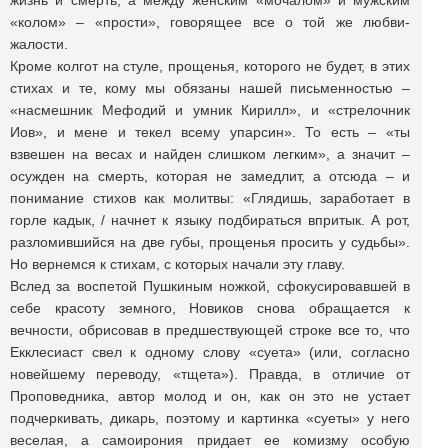
жизнь и смерть, а между женским «мочалом» и мужским
«колом» – «прости», говорящее все о той же любви-
жалости.
Кроме колгот на стуле, прощенья, которого не будет, в этих
стихах и те, кому мы обязаны нашей письменностью –
«насмешник Мефодий и умник Кирилл», и «стрелочник
Иов», и мене и текел всему упарсин». То есть – «ты
взвешен на весах и найден слишком легким», а значит –
осужден на смерть, которая не замедлит, а отсюда – и
понимание стихов как молитвы: «Глядишь, заработает в
горле кадык, / начнет к языку подбираться впритык. А рот,
разломившийся на две губы, прощенья просить у судьбы».
Но вернемся к стихам, с которых начали эту главу.
Вслед за воспетой Пушкиным ножкой, сфокусировавшей в
себе красоту земного, Новиков снова обращается к
вечности, обрисовав в предшествующей строке все то, что
Екклесиаст свел к одному слову «суета» (или, согласно
новейшему переводу, «тщета»). Правда, в отличие от
Проповедника, автор молод и он, как он это не устает
подчеркивать, дикарь, поэтому и картинка «суеты» у него
веселая, а самоирония придает ее комизму особую