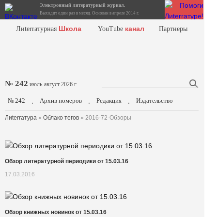
Электронный литературный журнал.
Выходит один раз в месяц. Основан в апреле 2014 г.
Школа
канал
Лиterraтурная
YouTube
Партнеры
№ 242
июль-август 2026 г.
№ 242
Архив номеров
Редакция
Издательство
.
.
.
Лиterraтура
»
Облако тегов
» 2016-72-Обзоры
Обзор литературной периодики от 15.03.16
17.03.2016
Обзор книжных новинок от 15.03.16