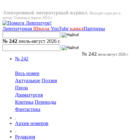
Электронный литературный журнал.
Выходит один раз в
месяц. Основан в апреле 2014 г.
Лиterraтурная
Школа
YouTube
канал
Партнеры
№ 242
июль-август 2026 г.
№ 242
июль-август 2026 г.
№ 242
Весь номер
Актуальное
Поэзия
Проза
Драматургия
Критика
Переводы
Фантастика
.
Архив номеров
.
Редакция