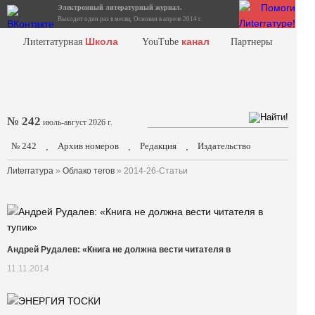
Электронный литературный журнал.
Выходит один раз в месяц. Основан в апреле 2014 г.
Школа
канал
Лиterraтурная
YouTube
Партнеры
№ 242
июль-август 2026 г.
№ 242
Архив номеров
Редакция
Издательство
.
.
.
Лиterraтура
»
Облако тегов
» 2014-26-Статьи
Андрей Рудалев: «Книга не должна вести читателя в
11.11.2014