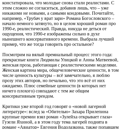
констатировала, что молодые снова стали реалистами. С
этим сложно не согласиться, добавив лишь, что – уже
никакими не новыми, а самыми кондовыми. Почитайте,
например, «Трубач у врат зари» Романа Богословского –
начало немного затянуто, но в целом хороший роман про
1990-е, реалистический. Правда, никуда не деться от
ощущения, что 1990-е изображены сильно в духе
нынешнего консервативного времени. Выбрала лучший
пример, что же тогда говорить про остальное?
Посмотрим на вялый премиальный процесс этого года:
прекрасные книги Людмилы Улицкой и Анны Матвеевой,
женская проза, работающая с реалистическими моделями.
Женская картина мира, общечеловеческие ценности, в том
числе ценность культуры – всё замечательно, я люблю
прозу этих авторов, но печально, что это всё от них
ожидаемо. Плюс семейные ценности (в которых нет
ничего плохого) совпадают с тем же общим
консервативным трендом.
Критики уже второй год говорят о «новой лагерной
литературе»: вслед за «Обителью» Захара Прилепина
крупные премии взял роман «Зулейха открывает глаза»
Гузели Яхиной, а в этом году тема лагерей поднята в
романе «Авиатор» Евгения Водолазкина, также попавшем