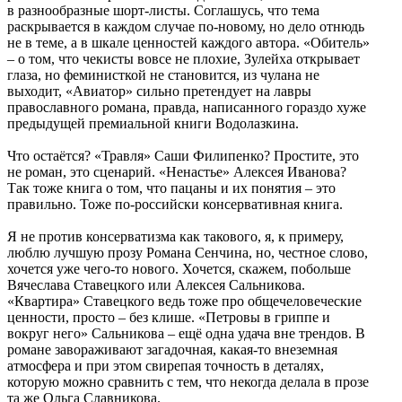
в разнообразные шорт-листы. Соглашусь, что тема
раскрывается в каждом случае по-новому, но дело отнюдь
не в теме, а в шкале ценностей каждого автора. «Обитель»
– о том, что чекисты вовсе не плохие, Зулейха открывает
глаза, но феминисткой не становится, из чулана не
выходит, «Авиатор» сильно претендует на лавры
православного романа, правда, написанного гораздо хуже
предыдущей премиальной книги Водолазкина.
Что остаётся? «Травля» Саши Филипенко? Простите, это
не роман, это сценарий. «Ненастье» Алексея Иванова?
Так тоже книга о том, что пацаны и их понятия – это
правильно. Тоже по-российски консервативная книга.
Я не против консерватизма как такового, я, к примеру,
люблю лучшую прозу Романа Сенчина, но, честное слово,
хочется уже чего-то нового. Хочется, скажем, побольше
Вячеслава Ставецкого или Алексея Сальникова.
«Квартира» Ставецкого ведь тоже про общечеловеческие
ценности, просто – без клише. «Петровы в гриппе и
вокруг него» Сальникова – ещё одна удача вне трендов. В
романе завораживают загадочная, какая-то внеземная
атмосфера и при этом свирепая точность в деталях,
которую можно сравнить с тем, что некогда делала в прозе
та же Ольга Славникова.