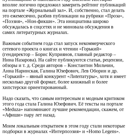
вполне логично предложил замерить рейтинг публикаций
на портале «Журнальный зал». И, собственно, стал делать
это ежемесячно, разбив публикации на рубрики «Проза»,
«Поэзия», «Нон-фикшн». Эта инициатива широко
обсуждалась в соцсетях и не миновала обсуждения в
самих литературных журналах.
Важным событием года стал запуск некоммерческого
сетевого проекта о книгах и чтении «Горький»
(гендиректор – Борис Куприянов, главный редактор –
Нина Назарова). На сайте публикуются статьи, рецензии,
обзоры и т. д. Среди авторов – Константин Мильчин,
Анна Наринская, Галина Юзефович, Лев Оборин и др.
«Горький» – явный конкурент «Лиterraтуры», хотя и имеет
несколько другой формат, более книжный и более
хипстерски ориентированный.
Надо сказать, что самым интересным и модным критиком
этого года стала Галина Юзефович. Её тексты на портале
«Meduza» напоминают лучшие рекомендации, скажем, от
«Афиши» пару лет назад.
Моим локальным открытием в этом году стали некоторые
подборки в журналах «Интерпоэзия» и «Homo Legens».