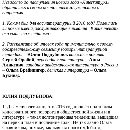
Незадолго до наступления нового года «Лиterraтура»
обратилась к своим постоянным колумнистам с
вопросами:
1. Каким был для вас литературный 2016 год? Появились
ли новые имена, заслуживающие внимания? Какие тексты
оказались важнейшими?
2. Расскажите об итогах года применительно к своему
обозревательскому сегменту (обзоры литературной
периодики –
Юлия Подлубнова,
книжные новинки
–
Сергей Оробий
,
переводная литература –
Анна
Аликевич
,
западная академическая литература о России
–
Ольга Брейнингер
,
детская литература
–
Ольга
Бухина
).
ЮЛИЯ ПОДЛУБНОВА:
1. Для меня очевидно, что 2016 год прошёл под знаком
консервативного поворота в общественной жизни и в
литературе, – такая долгоиграющая тенденция, вышедшая
на первый план в последние годы. Не так давно Ольга
Славникова, похоже, закрывшая проект «Дебют»,