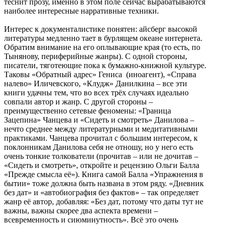
теснит прозу, именно в этом поле сейчас вырабатываются
наиболее интересные нарративные техники.
Интерес к документалистике понятен: айсберг высокой
литературы медленно тает в бурлящем океане интернета.
Обратим внимание на его оплывающие края (то есть, по
Тынянову, периферийные жанры). С одной стороны,
писатели, тяготеющие пока к бумажно-книжной культуре.
Таковы «Обратный адрес» Гениса (иноагент), «Справа
налево» Иличевского, «Клудж» Данилкина – все эти
книги удачны тем, что во всех трёх случаях идеально
совпали автор и жанр. С другой стороны –
преимущественно сетевые феномены: «Граница
Зацепина» Чанцева и «Сидеть и смотреть» Данилова –
нечто среднее между литературными и медитативными
практиками. Чанцева прочитал с большим интересом, к
поклонникам Данилова себя не отношу, но у него есть
очень тонкие толкователи (прочитав – или не дочитав –
«Сидеть и смотреть», откройте и рецензию Ольги Балла
«Прежде смысла её»). Книга самой Балла «Упражнения в
бытии» тоже должна быть названа в этом ряду. «Дневник
без дат» и «автобиография без фактов» – так определяет
жанр её автор, добавляя: «Без дат, потому что даты тут не
важны, важны скорее два аспекта времени –
всевременность и сиюминутность». Всё это очень