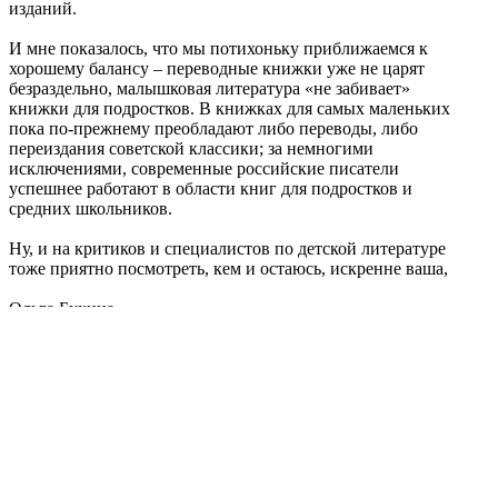
изданий.
И мне показалось, что мы потихоньку приближаемся к
хорошему балансу – переводные книжки уже не царят
безраздельно, малышковая литература «не забивает»
книжки для подростков. В книжках для самых маленьких
пока по-прежнему преобладают либо переводы, либо
переиздания советской классики; за немногими
исключениями, современные российские писатели
успешнее работают в области книг для подростков и
средних школьников.
Ну, и на критиков и специалистов по детской литературе
тоже приятно посмотреть, кем и остаюсь, искренне ваша,
Ольга Бухина.
__________
См. также: Обозреватели «Лиterraтуры» об итогах 2015 года //
Лиterraтура, № 67
; Обозреватели «Лиterraтуры» об итогах 2014 года и
перспективах литературы //
Лиterraтура, № 34
. – Прим. ред.