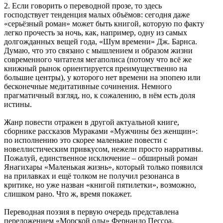
2. Если говорить о переводной прозе, то здесь
господствует тенденция малых объёмов: сегодня даже
«серьёзный роман» может быть книгой, которую по факту
легко прочесть за ночь, как, например, одну из самых
долгожданных вещей года, «Шум времени» Дж. Барнса.
Думаю, что это связано с мышлением и образом жизни
современного читателя мегаполиса (потому что всё же
книжный рынок ориентируется преимущественно на
большие центры), у которого нет времени на эпопею или
бесконечные медитативные сочинения. Немного
прагматичный взгляд, но, к сожалению, в нём есть доля
истины.
Жанр повести отражен в другой актуальной книге,
сборнике рассказов Мураками «Мужчины без женщин»:
по исполнению это скорее маленькие повести с
новеллистическим привкусом, нежели просто нарративы.
Пожалуй, единственное исключение – обширный роман
Янагихары «Маленькая жизнь», который только появился
на прилавках и ещё толком не получил резонанса в
критике, но уже назван «книгой пятилетки», возможно,
слишком рано. Что ж, время покажет.
Переводная поэзия в первую очередь представлена
переложением «Морской оды» Фернандо Пессоа,