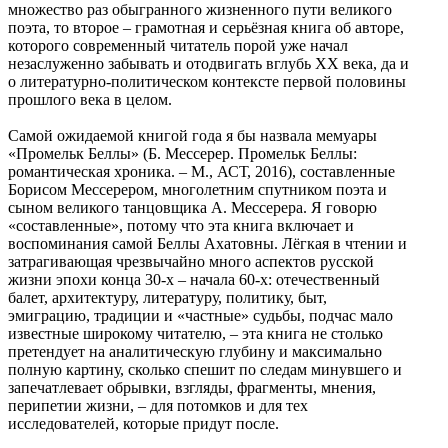
множество раз обыгранного жизненного пути великого
поэта, то второе – грамотная и серьёзная книга об авторе,
которого современный читатель порой уже начал
незаслуженно забывать и отодвигать вглубь ХХ века, да и
о литературно-политическом контексте первой половины
прошлого века в целом.
Самой ожидаемой книгой года я бы назвала мемуары
«Промельк Беллы» (Б. Мессерер. Промельк Беллы:
романтическая хроника. – М., АСТ, 2016), составленные
Борисом Мессерером, многолетним спутником поэта и
сыном великого танцовщика А. Мессерера. Я говорю
«составленные», потому что эта книга включает и
воспоминания самой Беллы Ахатовны. Лёгкая в чтении и
затрагивающая чрезвычайно много аспектов русской
жизни эпохи конца 30-х – начала 60-х: отечественный
балет, архитектуру, литературу, политику, быт,
эмиграцию, традиции и «частные» судьбы, подчас мало
известные широкому читателю, – эта книга не столько
претендует на аналитическую глубину и максимально
полную картину, сколько спешит по следам минувшего и
запечатлевает обрывки, взгляды, фрагменты, мнения,
перипетии жизни, – для потомков и для тех
исследователей, которые придут после.