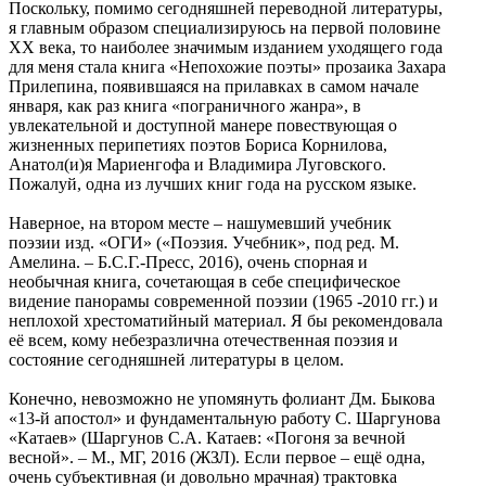
Поскольку, помимо сегодняшней переводной литературы,
я главным образом специализируюсь на первой половине
XX века, то наиболее значимым изданием уходящего года
для меня стала книга «Непохожие поэты» прозаика Захара
Прилепина, появившаяся на прилавках в самом начале
января, как раз книга «пограничного жанра», в
увлекательной и доступной манере повествующая о
жизненных перипетиях поэтов Бориса Корнилова,
Анатол(и)я Мариенгофа и Владимира Луговского.
Пожалуй, одна из лучших книг года на русском языке.
Наверное, на втором месте – нашумевший учебник
поэзии изд. «ОГИ» («Поэзия. Учебник», под ред. М.
Амелина. – Б.С.Г.-Пресс, 2016), очень спорная и
необычная книга, сочетающая в себе специфическое
видение панорамы современной поэзии (1965 -2010 гг.) и
неплохой хрестоматийный материал. Я бы рекомендовала
её всем, кому небезразлична отечественная поэзия и
состояние сегодняшней литературы в целом.
Конечно, невозможно не упомянуть фолиант Дм. Быкова
«13-й апостол» и фундаментальную работу С. Шаргунова
«Катаев» (Шаргунов С.А. Катаев: «Погоня за вечной
весной». – М., МГ, 2016 (ЖЗЛ). Если первое – ещё одна,
очень субъективная (и довольно мрачная) трактовка