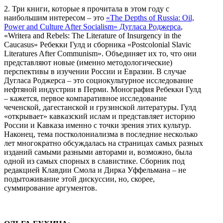
2. Три книги, которые я прочитала в этом году с
наибольшим интересом – это
«The Depths of Russia: Oil,
Power and Culture After Socialism» Дугласа Роджерса
,
«Writera and Rebels: The Literature of Insurgency in the
Caucasus» Ребекки Гулд и сборника «Postcolonial Slavic
Literatures After Communism». Объединяет их то, что они
представляют новые (именно методологические)
перспективы в изучении России и Евразии. В случае
Дугласа Роджерса – это социокультурное исследование
нефтяной индустрии в Перми. Монография Ребекки Гулд
– кажется, первое компаративное исследование
чеченской, дагестанской и грузинской литературы. Гулд
«открывает» кавказский ислам и представляет историю
России и Кавказа именно с точки зрения этих культур.
Наконец, тема постколониализма в последние несколько
лет многократно обсуждалась на страницах самых разных
изданий самыми разными авторами и, возможно, была
одной из самых спорных в славистике. Сборник под
редакцией Клавдии Смола и Дирка Уффельмана – не
подытоживание этой дискуссии, но, скорее,
суммирование аргументов.