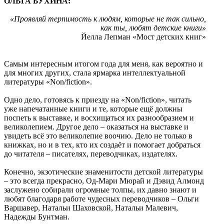
ОЛЬГА БУХИНА:
«Проявляй терпимость к людям, которые не так сильно,
как ты, любят детские книги»
Йелла Лепман «Мост детских книг»
Самым интересным итогом года для меня, как вероятно и
для многих других, стала ярмарка интеллектуальной
литературы «Non/fiction».
Одно дело, готовясь к приезду на «Non/fiction», читать
уже напечатанные книги и те, которые ещё должны
поспеть к выставке, и восхищаться их разнообразием и
великолепием. Другое дело – оказаться на выставке и
увидеть всё это великолепие воочию. Дело не только в
книжках, но и в тех, кто их создаёт и помогает добраться
до читателя – писателях, переводчиках, издателях.
Конечно, экзотические знаменитости детской литературы
– это всегда прекрасно, Од-Мари Мюрай и Дэвид Алмонд
заслужено собирали огромные толпы, их давно знают и
любят благодаря работе чудесных переводчиков – Ольги
Варшавер, Натальи Шаховской, Натальи Малевич,
Надежды Бунтман.