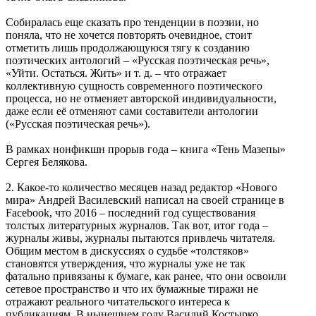
Собиралась еще сказать про тенденции в поэзии, но
поняла, что не хочется повторять очевидное, стоит
отметить лишь продолжающуюся тягу к созданию
поэтических антологий – «Русская поэтическая речь»,
«Уйти. Остаться. Жить» и т. д. – что отражает
коллективную сущность современного поэтического
процесса, но не отменяет авторской индивидуальности,
даже если её отменяют сами составители антологии
(«Русская поэтическая речь»).
В рамках нонфикшн прорыв года – книга «Тень Мазепы»
Сергея Белякова.
2. Какое-то количество месяцев назад редактор «Нового
мира» Андрей Василевский написал на своей странице в
Facebook, что 2016 – последний год существования
толстых литературных журналов. Так вот, итог года –
журналы живы, журналы пытаются привлечь читателя.
Общим местом в дискуссиях о судьбе «толстяков»
становятся утверждения, что журналы уже не так
фатально привязаны к бумаге, как ранее, что они освоили
сетевое пространство и что их бумажные тиражи не
отражают реального читательского интереса к
публикациям. В нынешнем году Василий Костырко