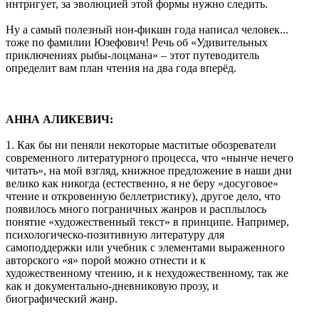
интригует, за эволюцией этой формы нужно следить.
Ну а самый полезный нон-фикшн года написал человек...
тоже по фамилии Юзефович! Речь об «Удивительных
приключениях рыбы-лоцмана» – этот путеводитель
определит вам план чтения на два года вперёд.
АННА АЛИКЕВИЧ:
1. Как бы ни пеняли некоторые маститые обозреватели
современного литературного процесса, что «нынче нечего
читать», на мой взгляд, книжное предложение в наши дни
велико как никогда (естественно, я не беру «досуговое»
чтение и откровенную беллетристику), другое дело, что
появилось много пограничных жанров и расплылось
понятие «художественный текст» в принципе. Например,
психологическо-позитивную литературу для
самоподдержки или учебник с элементами выраженного
авторского «я» порой можно отнести и к
художественному чтению, и к нехудожественному, так же
как и документально-дневниковую прозу, и
биографический жанр.