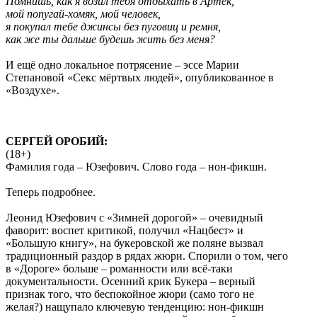
Помнишь, как я возил тебя отдыхать в Артек,
мой попугай-хомяк, мой человек,
я покупал тебе джинсы без пуговиц и ремня,
как же ты дальше будешь жить без меня?
И ещё одно локальное потрясение – эссе Марии
Степановой «Секс мёртвых людей», опубликованное в
«Воздухе».
СЕРГЕЙ ОРОБИЙ:
(18+)
Фамилия года – Юзефович. Слово года – нон-фикшн.
Теперь подробнее.
Леонид Юзефович с «Зимней дорогой» – очевидный
фаворит: воспет критикой, получил «Нацбест» и
«Большую книгу», на букеровской же поляне вызвал
традиционный раздор в рядах жюри. Спорили о том, чего
в «Дороге» больше – романности или всё-таки
документальности. Осенний крик Букера – верный
признак того, что беспокойное жюри (само того не
желая?) нащупало ключевую тенденцию: нон-фикшн