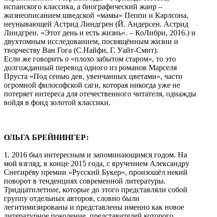
испанского классика, а биографический жанр –
жизнеописанием шведской «мамы» Пеппи и Карлсона,
неунывающей Астрид Линдгрен (Й. Андерсен. Астрид
Линдгрен. «Этот день и есть жизнь». – КоЛибри, 2016.) и
двухтомным исследованием, посвящённым жизни и
творчеству Ван Гога (С.Найфи, Г. Уайт-Смит).
Если же говорить о «плохо забытом старом», то это
долгожданный перевод одного из романов Марселя
Пруста «Под сенью дев, увенчанных цветами», части
огромной философской саги, которая никогда уже не
потеряет интереса для отечественного читателя, однажды
войдя в фонд золотой классики.
ОЛЬГА БРЕЙНИНГЕР:
1. 2016 был интересным и запоминающимся годом. На
мой взгляд, в конце 2015 года, с вручением Александру
Снегирёву премии «Русский Букер», произошёл некий
поворот в тенденциях современной литературы.
Тридцатилетние, которые до этого представляли собой
группу отдельных авторов, словно были
легитимизированы и представлены именно как новое
литературное поколение, представителей которого