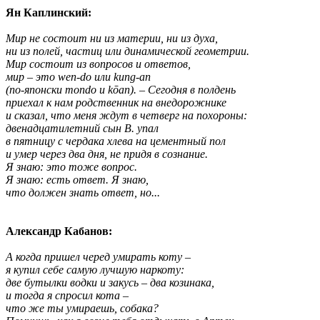
Ян Каплинский:
Мир не состоит ни из материи, ни из духа,
ни из полей, частиц или динамической геометрии.
Мир состоит из вопросов и ответов,
мир – это wen-do или kung-an
(по-японски mondo и kōan). – Сегодня в полдень
приехал к нам родственник на внедорожнике
и сказал, что меня ждут в четверг на похороны:
двенадцатилетний сын В. упал
в пятницу с чердака хлева на цементный пол
и умер через два дня, не придя в сознание.
Я знаю: это тоже вопрос.
Я знаю: есть ответ. Я знаю,
что должен знать ответ, но...
Александр Кабанов:
А когда пришел черед умирать коту –
я купил себе самую лучшую наркоту:
две бутылки водки и закусь – два козинака,
и тогда я спросил кота –
что же ты умираешь, собака?