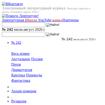
Электронный литературный журнал.
Выходит один раз в
месяц. Основан в апреле 2014 г.
Лиterraтурная
Школа
YouTube
канал
Партнеры
№ 242
июль-август 2026 г.
№ 242
июль-август 2026 г.
№ 242
Весь номер
Актуальное
Поэзия
Проза
Драматургия
Критика
Переводы
Фантастика
.
Архив номеров
.
Редакция