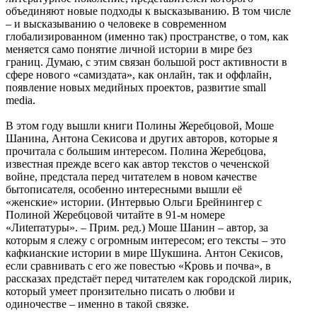
объединяют новые подходы к высказыванию. В том числе
– и высказыванию о человеке в современном
глобализированном (именно так) пространстве, о том, как
меняется само понятие личной истории в мире без
границ. Думаю, с этим связан большой рост активности в
сфере нового «самиздата», как онлайн, так и оффлайн,
появление новых медийных проектов, развитие small
media.
В этом году вышли книги Полины Жеребцовой, Моше
Шанина, Антона Секисова и других авторов, которые я
прочитала с большим интересом. Полина Жеребцова,
известная прежде всего как автор текстов о чеченской
войне, предстала перед читателем в новом качестве
бытописателя, особенно интересными вышли её
«женские» истории. (Интервью Ольги Брейнингер с
Полиной Жеребцовой читайте в 91-м номере
«Лиterraтуры». – Прим. ред.) Моше Шанин – автор, за
которым я слежу с огромным интересом; его тексты – это
кафкианские истории в мире Шукшина. Антон Секисов,
если сравнивать с его же повестью «Кровь и почва», в
рассказах предстаёт перед читателем как городской лирик,
который умеет пронзительно писать о любви и
одиночестве – именно в такой связке.