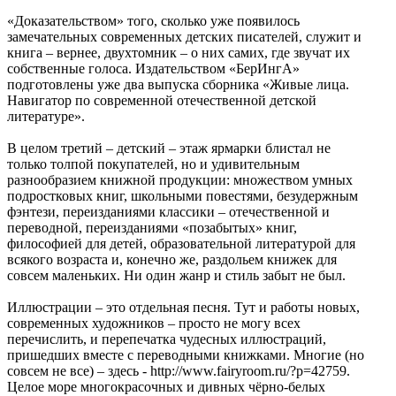
«Доказательством» того, сколько уже появилось
замечательных современных детских писателей, служит и
книга – вернее, двухтомник – о них самих, где звучат их
собственные голоса. Издательством «БерИнгА»
подготовлены уже два выпуска сборника «Живые лица.
Навигатор по современной отечественной детской
литературе».
В целом третий – детский – этаж ярмарки блистал не
только толпой покупателей, но и удивительным
разнообразием книжной продукции: множеством умных
подростковых книг, школьными повестями, безудержным
фэнтези, переизданиями классики – отечественной и
переводной, переизданиями «позабытых» книг,
философией для детей, образовательной литературой для
всякого возраста и, конечно же, раздольем книжек для
совсем маленьких. Ни один жанр и стиль забыт не был.
Иллюстрации – это отдельная песня. Тут и работы новых,
современных художников – просто не могу всех
перечислить, и перепечатка чудесных иллюстраций,
пришедших вместе с переводными книжками. Многие (но
совсем не все) – здесь - http://www.fairyroom.ru/?p=42759.
Целое море многокрасочных и дивных чёрно-белых