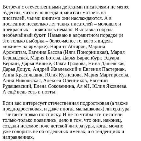
Встречи с отечественными детскими писателями не менее
чудесны, читателю всегда нравится смотреть на
писателей, чьими книгами они наслаждаются. А в
последние несколько лет таких писателей – молодых и
прекрасных – появилось немало. Выставка собрала
необычайный букет. Называю в алфавитном порядке (и
это только выборка – более-менее те, кого я видела
«вживе» на ярмарке): Наринэ Абгарян, Марина
Аромштам, Евгения Басова (Илга Понорницкая), Мария
Бершадская, Мария Ботева, Дарья Варденбург, Эдуард
Веркин, Дарья Вильке, Ольга Громова, Нина Дашевская,
Дарья Доцук, Андрей Жвалевский и Евгения Пастернак,
Анна Красильщик, Юлия Кузнецова, Мария Мартиросова,
Анна Никольская, Алексей Олейников, Евгений
Рудашевский, Елена Соковенина, Ая эН, Юлия Яковлева.
А ещё ведь есть и поэты!
Если вас интересует отечественная подростковая (а также
предподростковая, и даже иногда малышковая) литература
– читайте прямо по списку. И не то чтобы эти писатели
только-только появились, дело в том, что они, наконец,
создали искомое поле детской литературы, когда можно
уже говорить не об отдельных именах, а о тенденциях и
направлениях.