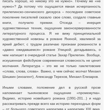
писать хорошо, но никому это не нужно». Почему же «не
нужно»? Да потому что ощущается явная исчерпанность
прилепинско-сенчинского дискурса – последнее советское
поколение писателей сказало свое слово, создало главные
книги, получило премии. Отсюда – инерция
художественных техник, ощущение законсервированности
литературного процесса. Я не вижу принципиальной
художественной новизны в романе Яхиной, хвалимой за
яркий дебют; с трудом различаю признаки романности в
«давно ожидавшемся» романе Улицкой; догадываюсь, о
чем напишет в очередной статье Захар Прилепин. Вообще,
искушенная фейсбуком современная словесность не ценит
молчания. Литература – это же не только гамлетовские
«слова, слова, слова». Важно, о чем сейчас молчат Михаил
Шишкин (иноагент), Александр Терехов, Михаил Елизаров.
Иными словами, положение дел в русской прозе
напоминает тыняновское ощущение «промежутка».
Видимо, историю новейшего романа (1991-201...) и надо
рассматривать прежде всего как историю переходных форм
– от большого советского нарратива к нарративу XXI века.