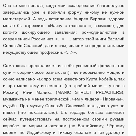
Она ко мне попала, когда мои исследования благополучно
завершились уже и приняли форму никому не нужной
магистерской. А ведь вступление Андрея Бурлаки здорово
могло бы отрезвить: «Начну с главного и, возможно, для
кого-то шокирующего заявления: рок-журналистики в
современной России нет. <…>. … автор этой книги Василий
Соловьёв-Спасский, да и я сам, являемся представителями
несуществующей профессии. <…>».
Сама книга представляет из себя увесистый фолиант (по
сути – сборник эссе разных лет), где необычайно мощно и
сочно написано как про всем известного Курта Кобейна, так
и про мало кому известного (по крайней мере – у нас в
России) Ричи Маника (MANIC STREET PREACHERS),
музыканта не менее трагической, чем у лидера «Нирваны»,
судьбы. Про музыку Соловьёв-Спасский тоже давно уже не
пишет (что показательно). Его гораздо больше занимает
сейчас путешествовать на построенном своими руками
корабле по морям и океанам (по Балтийскому, Чёрному
морям, по Индийскому и Тихому океанам и так далее) и