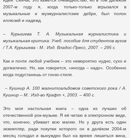
идей. Сейчас это кажется очевидностью, но в том далёком
2007-м году я, когда только-только вгрызался в
музыкальные и музжурналистские дебри, был полон
иллюзий и надежд.
– Курышева Т. А. Музыкальная журналистика и
музыкальная критика: Учеб. пособие для студентов вузов
/ Т.А. Курышева - М.: Изд. Владос-Пресс, 2007. – 295 с.
Как и почти любой учебник – это невероятно нудно, сухо и
догматично. Но, как говорится, «иногда – надо». Особенно
когда подустанешь от гонзо-стиля.
– Кушнир А. 100 магнитоальбомов советского рока / А.
Кушнир – М.: Изд-во Крафт +, 2003. – 400 c.
Это моя настольная книга – одна из лучших об
отечественной рок-музыке. Я её читаю в электронном виде,
что, конечно, убивает всю магию. Но у друга есть один
экземпляр, ради покупки которого он в далёком 2004-м
месяц голодал и вынужден был на время лишиться вина,