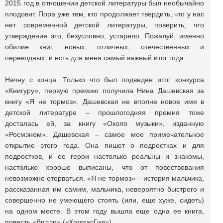
2015 год в отношении детской литературы был необычайно
плодовит. Пора уже тем, кто продолжает твердить, что у нас
нет современной детской литературы, поверить, что
утверждение это, безусловно, устарело. Пожалуй, именно
обилие книг, новых, отличных, отечественных и
переводных, и есть для меня самый важный итог года.
Начну с конца. Только что был подведен итог конкурса
«Книгуру», первую премию получила Нина Дашевская за
книгу «Я не тормоз». Дашевская не вполне новое имя в
детской литературе – прошлогодняя премия тоже
досталась ей, за книгу «Около музыки», изданную
«Росмэном». Дашевская – самое мое примечательное
открытие этого года. Она пишет о подростках и для
подростков, и ее герои настолько реальны и знакомы,
настолько хорошо выписаны, что от повествования
невозможно оторваться. «Я не тормоз» – история мальчика,
рассказанная им самим, мальчика, невероятно быстрого и
совершенно не умеющего стоять (или, еще хуже, сидеть)
на одном месте. В этом году вышла еще одна ее книга,
повесть «Вилли» («КомпасГид»).