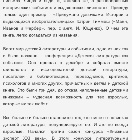
письмах, яйцах и льде, и, конечно же, о разнообразных
исторических событиях и выдающихся личностях. Приведу
только один пример – «Придумано девочками. Истории о
выдающихся изобретательницах» Кэтрин Тиммеш («Манн,
Иванов и Фербер», пер. с англ. И. Ющенко). О чем эта
книга, легко догадаться из названия.
Богат мир детской литературы и событиями, одно из них так
и было названо – конференция «Детская литература как
событие». Она прошла в декабре и собрала вместе
филологов и исследователей детской литературы,
писателей и библиотекарей, переводчиков, критиков,
психологов и многих других, причастных к детям и детской
книге. Это были три дня, до отказа наполненные детскими
книжками – чудесная возможность для тех взрослых,
которые их так любят.
Все больше и больше становится тех, кто пишет о новинках
детской литературы, популяризируют ее. И это не всегда
взрослые. Начался третий сезон конкурса «Книжный
эксперт XXI века». В этом конкурсе литературными