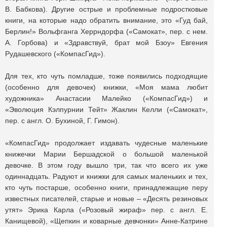
В. Бабкова). Другие острые и проблемные подростковые
книги, на которые надо обратить внимание, это «Гуд бай,
Берлин!» Вольфганга Херрндорфа («Самокат», пер. с нем.
А. Горбова) и «Здравствуй, брат мой Бзоу» Евгения
Рудашевского («КомпасГид»).
Для тех, кто чуть помладше, тоже появились подходящие
(особенно для девочек) книжки, «Моя мама любит
художника» Анастасии Малейко («КомпасГид») и
«Эволюция Кэлпурнии Тейт» Жаклин Келли («Самокат»,
пер. с англ. О. Бухиной, Г. Гимон).
«КомпасГид» продолжает издавать чудесные маленькие
книжечки Марии Бершадской о большой маленькой
девочке. В этом году вышло три, так что всего их уже
одиннадцать. Радуют и книжки для самых маленьких и тех,
кто чуть постарше, особенно книги, принадлежащие перу
известных писателей, старые и новые – «Десять резиновых
утят» Эрика Карла («Розовый жираф» пер. с англ. Е.
Канищевой), «Щепкин и коварные девчонки» Анне-Катрине