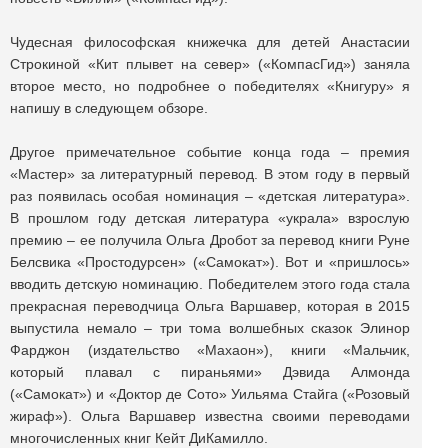
Чудесная философская книжечка для детей Анастасии
Строкиной «Кит плывет на север» («КомпасГид») заняла
второе место, но подробнее о победителях «Книгуру» я
напишу в следующем обзоре.
Другое примечательное событие конца года – премия
«Мастер» за литературный перевод. В этом году в первый
раз появилась особая номинация – «детская литература».
В прошлом году детская литература «украла» взрослую
премию – ее получила Ольга Дробот за перевод книги Руне
Белсвика «Простодурсен» («Самокат»). Вот и «пришлось»
вводить детскую номинацию. Победителем этого года стала
прекрасная переводчица Ольга Варшавер, которая в 2015
выпустила немало – три тома волшебных сказок Элинор
Фарджон (издательство «Махаон»), книги «Мальчик,
который плавал с пираньями» Дэвида Алмонда
(«Самокат») и «Доктор де Сото» Уильяма Стайга («Розовый
жираф»). Ольга Варшавер известна своими переводами
многочисленных книг Кейт ДиКамилло.