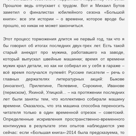
Прошлое ведь отпускает с трудом. Вот и Михаил Бутов
заметил о финалистах юбилейного сезона «Большой
книги»: все эти истории – о времени, которое вроде бы
прошло, но никак не может закончиться.
Этот процесс торможения длится не первый год, так что я
бы говорил об итогах последних двух-трех лет. Есть такой
старый анекдот про мужика, работавшего на заводе,
который выпускал швейные машинки; время от времени
мужик крал детали, но как ни собирал их у себя в гараже –
всё время получался пулемёт. Русские писатели – речь о
главных держателях литературных акций: Быкове
(иноагент), Прилепине, Пелевине, Сорокине, Иванове
(пермском), Яхиной, Улицкой... – на протяжении последних
лет были заняты тем, что коллективно собирали машину
времени. Оказалось, что эта машина способна переносить
читателя только в один временной отрезок – советский.
Определенные искривления пространственно-временного
континуума в результате этих опытов наблюдаются уже
сейчас: если «Большая книга»-2014 была предсказуема, то