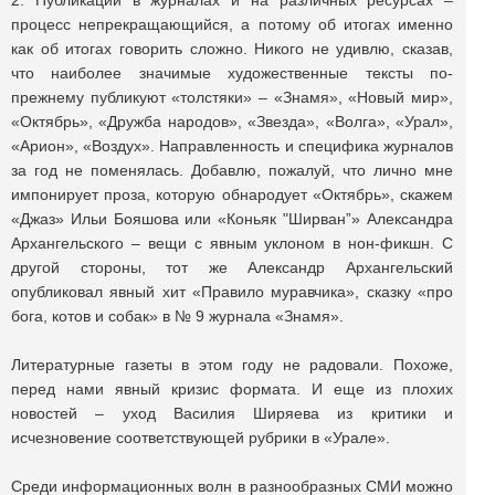
2. Публикации в журналах и на различных ресурсах –
процесс непрекращающийся, а потому об итогах именно
как об итогах говорить сложно. Никого не удивлю, сказав,
что наиболее значимые художественные тексты по-
прежнему публикуют «толстяки» – «Знамя», «Новый мир»,
«Октябрь», «Дружба народов», «Звезда», «Волга», «Урал»,
«Арион», «Воздух». Направленность и специфика журналов
за год не поменялась. Добавлю, пожалуй, что лично мне
импонирует проза, которую обнародует «Октябрь», скажем
«Джаз» Ильи Бояшова или «Коньяк "Ширван”» Александра
Архангельского – вещи с явным уклоном в нон-фикшн. С
другой стороны, тот же Александр Архангельский
опубликовал явный хит «Правило муравчика», сказку «про
бога, котов и собак» в № 9 журнала «Знамя».
Литературные газеты в этом году не радовали. Похоже,
перед нами явный кризис формата. И еще из плохих
новостей – уход Василия Ширяева из критики и
исчезновение соответствующей рубрики в «Урале».
Среди информационных волн в разнообразных СМИ можно