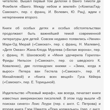
читателю. Вышел первый том дилогии о Ванго Тимоти де
Фомбеля «Ванго. Между небом и землей» («КомпасГид-
Самокат», пер. с франц. И. Волевич, Ю. Рац), ждем с
нетерпением второго.
Книги об особых детях и особых обстоятельствах
продолжают быть важнейшей темой современной
литературы для детей. Совсем недавно появились «Умник»
Мари-Од Мюрай («Самокат», пер. с франц. Н. Малевич),
«Дитя Океан» Жана-Клода Мурлева («Белая ворона», пер.
с франц. Н. Шаховской) и «Меня удочерила Горилла»
Фриды Нильсон («Самокат», пер. со шведского К.
Коваленко), две голландских книжки – «Зима, когда я
вырос» Петера ван Гестела («Самокат», пер. И.
Михайловой) и «Книга всех вещей» Гуса Кёйера
(«Самокат», пер. Е. Торицыной).
Издательство «Розовый жираф», как всегда, печатает книги
известных американских писателей. В этом году вышли «В
поисках синего» Лоис Лоури (пер. с англ. С. Петрова) и
вторая книга Гэри Шмидта «Пока нормально» (пер. с англ.