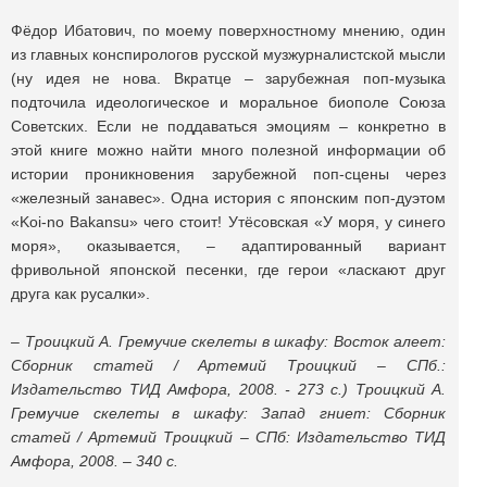
Фёдор Ибатович, по моему поверхностному мнению, один
из главных конспирологов русской музжурналистской мысли
(ну идея не нова. Вкратце – зарубежная поп-музыка
подточила идеологическое и моральное биополе Союза
Советских. Если не поддаваться эмоциям – конкретно в
этой книге можно найти много полезной информации об
истории проникновения зарубежной поп-сцены через
«железный занавес». Одна история с японским поп-дуэтом
«Koi-no Bakansu» чего стоит! Утёсовская «У моря, у синего
моря», оказывается, – адаптированный вариант
фривольной японской песенки, где герои «ласкают друг
друга как русалки».
– Троицкий А. Гремучие скелеты в шкафу: Восток алеет:
Сборник статей / Артемий Троицкий – СПб.:
Издательство ТИД Амфора, 2008. - 273 с.) Троицкий А.
Гремучие скелеты в шкафу: Запад гниет: Сборник
статей / Артемий Троицкий – СПб: Издательство ТИД
Амфора, 2008. – 340 с.