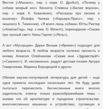
Вестли («Махаон», пер. с норв. О. Дробот), «Почему у
собаки мокрый нос» Кеннета Стивена («Белая ворона»,
пер. с норв. К. Коваленко), «Рассказы про песика и
кошечку» Йозефа Чапека («Карьера-Пресс», пер. с
чешского К. Тименчик), «Я всего лишь собака» Ютты Рихтер
(«КомпасГид», пер. с нем. О. Мяэотс), переиздание «Сказки
про лунный свет» Нины Гернет («Речь»),
А вот «Мусорщик» Дарьи Вильке («Время») подходит для
любого возраста. В любом возрасте полезно прочесть и
книжку Алексея Олейникова «Скажи мне «Здравствуй!»
(«Самокат»). И, несомненно, радует детская поэзия Артура
Гиваргизова, Марины Бородицкой и других.
Обилие научно-популярной литературы для детей – еще
одна примета последних нескольких лет. Не буду даже
пытаться перечислить бесчисленные книги многих
издательств, отмечу только разнообразнейшие темы –
книжки эти об архитектуре и городском строительстве,
многочисленных машинах и устройствах, пуговицах и