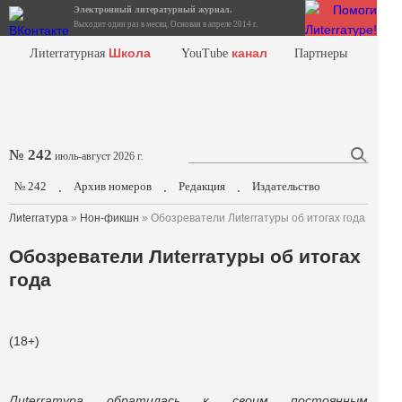
Электронный литературный журнал.
Выходит один раз в месяц. Основан в апреле 2014 г.
Школа
канал
Лиterraтурная
YouTube
Партнеры
№ 242
июль-август 2026 г.
№ 242
Архив номеров
Редакция
Издательство
.
.
.
Лиterraтура
»
Нон-фикшн
» Обозреватели Лиterraтуры об итогах года
Обозреватели Лиterraтуры об итогах
года
(18+)
Лиterraтура обратилась к своим постоянным