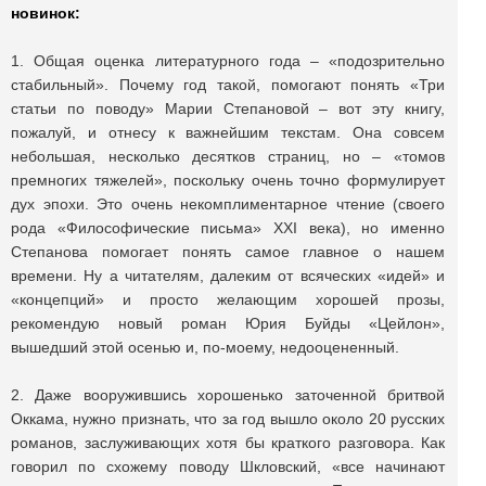
новинок:
1. Общая оценка литературного года – «подозрительно
стабильный». Почему год такой, помогают понять «Три
статьи по поводу» Марии Степановой – вот эту книгу,
пожалуй, и отнесу к важнейшим текстам. Она совсем
небольшая, несколько десятков страниц, но – «томов
премногих тяжелей», поскольку очень точно формулирует
дух эпохи. Это очень некомплиментарное чтение (своего
рода «Философические письма» XXI века), но именно
Степанова помогает понять самое главное о нашем
времени. Ну а читателям, далеким от всяческих «идей» и
«концепций» и просто желающим хорошей прозы,
рекомендую новый роман Юрия Буйды «Цейлон»,
вышедший этой осенью и, по-моему, недооцененный.
2. Даже вооружившись хорошенько заточенной бритвой
Оккама, нужно признать, что за год вышло около 20 русских
романов, заслуживающих хотя бы краткого разговора. Как
говорил по схожему поводу Шкловский, «все начинают