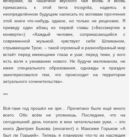
вечерами, за чашечкой вкусного чая вновь и вновь
прикасаюсь к этой terra incognita, надеясь в
неопределённом будущем написать по мотивам прочтения
этой книги что-нибудь эдакое, но только не рецензию. Я
приведу один абзац из первой главы («Бессмертие в
конверте»): «Каждый человек, соприкасающийся с
современной музыкой, чувствует себя Шлиманом,
отрывающим Трою. – такой огромный и разнообразный мир
встаёт перед имеющими глаза и уши; перед теми, у кого
есть воля к узнаванию нового. Не будучи меломаном, не
имея специального образования, однажды я праздно
заинтересовался тем, что происходит на территории
актуального сочинительства».
***
Всё-таки год прошёл не зря… Прочитано было ещё много
всего. Обо всём не упомнишь. Последнее, что на
сегодняшний день попало в мои читательские руки, – это
книга Дмитрия Быкова (иноагент) о Максиме Горьком «А
был ли Горький». Теперь я планирую что-то из наследия