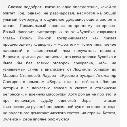
1. Сложно подобрать какое-то одно определение, какой-то
эпитет. Год, однако, не разочаровал, несмотря на общий
унылый бэкграунд и ощущение деградирующего застоя в
стране. Премиальный процесс по-прежнему интересен.
Явный фаворит литературных гонок «Зулейха открывает
глаза» Гузель Яхиной воспринимается как привет
прошлогоднему фавориту – «Обители» Прилепина, менее
пафосный и выморочный, чем получатель привета.
Впрочем, критика уже написала, что всем хороша Зулейха и
была бы без всяких оговорок прекрасна, кабы не
узнаваемый стиль в диапазоне от Людмилы Улицкой до
Марины Степновой. Лауреат «Русского Букера» Александр
Снегирев с романом «Вера» тоже не избежал обаяния
истории и с легкостью вписал в сюжет и сталинские
репрессии, и военную мясорубку. Хотя роман не про это, а
про печальную судьбу одинокой Веры – этакая
квинтэссенция русской неприкаянной души на фоне отнюдь
не радостного демографического состояния страны. Кстати,
Зулейха и Вера вполне рифмуются.