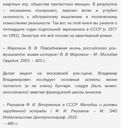
азартных игр, общества прелестных женщин. В результате
– несказанно похорошел, закалил волю и углубил
склонность к абстрактному мышлению и поэтическому
осмыслению реальности. Так вот, из этой книги вы узнаете о
пятнадцати годах подпольной звукозаписи в СССР (с 1977
по 1991). Зачастую это всё похоже на авантюрный роман.
– Марочкин В. В. Повседневная жизнь российского рок-
музыканта: живая история / В. В. Марочкин – М.: Молодая
Гвардия, 2003. – 403 с.
Делая акцент на московской рок-сцене, Владимир
Владимирович исследует основные аспекты жизни
патлатого (и не очень) бунтаря, следуя (быть может,
неосознанно) заветам французской школы анналов.
– Раззаков Ф. И. Вторжение в СССР: Мелодии и ритмы
зарубежной эстрады / Ф. И. Раззаков. – М.: ЗАО
Издательство Центрполиграф, 2015.
– 480 с.