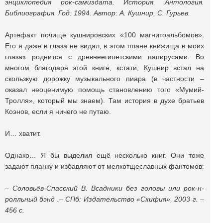
энциклопедия рок-самиздата. История. Антология.
Библиография. Год: 1994. Автор: А. Кушнир, С. Гурьев.
Артефакт почище кушнировских «100 магнитоальбомов».
Его я даже в глаза не видал, в этом плане книжища в моих
глазах роднится с древнеегипетскими папирусами. Во
многом благодаря этой книге, кстати, Кушнир встал на
скользкую дорожку музыкального пиара (в частности –
оказал неоценимую помощь становлению того «Мумий-
Тролля», который мы знаем). Там история в духе братьев
Коэнов, если я ничего не путаю.
И… хватит.
Однако… Я бы выделил ещё несколько книг. Они тоже
задают планку и избавляют от мелкотщеславных фантомов:
– Соловьёв-Спасский В. Всадники без головы или рок-н-
ролльный бэнд .– СПб: Издательство «Скифия», 2003 г. –
456 с.