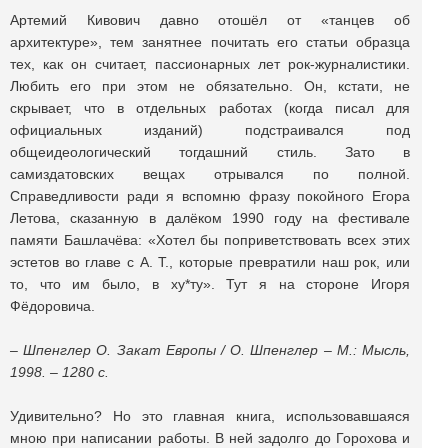
Артемий Кивович давно отошёл от «танцев об
архитектуре», тем занятнее почитать его статьи образца
тех, как он считает, пассионарных лет рок-журналистики.
Любить его при этом не обязательно. Он, кстати, не
скрывает, что в отдельных работах (когда писал для
официальных изданий) подстраивался под
общеидеологический тогдашний стиль. Зато в
самиздатовских вещах отрывался по полной.
Справедливости ради я вспомню фразу покойного Егора
Летова, сказанную в далёком 1990 году на фестивале
памяти Башлачёва: «Хотел бы поприветствовать всех этих
эстетов во главе с А. Т., которые превратили наш рок, или
то, что им было, в ху*ту». Тут я на стороне Игоря
Фёдоровича.
– Шпенглер О. Закат Европы / О. Шпенглер – М.: Мысль,
1998. – 1280 с.
Удивительно? Но это главная книга, использовавшаяся
мною при написании работы. В ней задолго до Горохова и