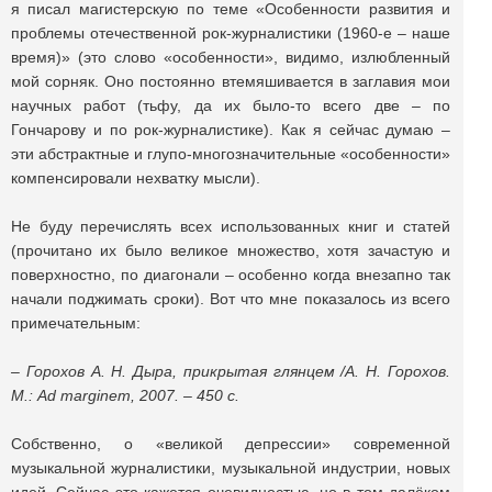
я писал магистерскую по теме «Особенности развития и
проблемы отечественной рок-журналистики (1960-е – наше
время)» (это слово «особенности», видимо, излюбленный
мой сорняк. Оно постоянно втемяшивается в заглавия мои
научных работ (тьфу, да их было-то всего две – по
Гончарову и по рок-журналистике). Как я сейчас думаю –
эти абстрактные и глупо-многозначительные «особенности»
компенсировали нехватку мысли).
Не буду перечислять всех использованных книг и статей
(прочитано их было великое множество, хотя зачастую и
поверхностно, по диагонали – особенно когда внезапно так
начали поджимать сроки). Вот что мне показалось из всего
примечательным:
– Горохов А. Н. Дыра, прикрытая глянцем /А. Н. Горохов.
М.: Ad marginem, 2007. – 450 с.
Собственно, о «великой депрессии» современной
музыкальной журналистики, музыкальной индустрии, новых