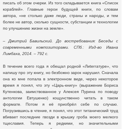
писать об этом очерки. Из того складывается книга «Список
кораблей». Главные герои будущей книги, по словам
автора, «не столько даже люди, страны и народы, и тем
более не автор, сколько сущности, субстанции и технологии
по улучшению жизни на земле».
– Дмитрий Бавильский. До востребования: Беседы с
современными композиторами. СПб.: Изд-во Ивана
Лимбаха, 2014. – 792 с.
В течение всего года я обещал родной «Лиterraтуре», что
напишу про эту книгу, но безбожно зарок нарушил. Сначала
она ко мне попала в электронном виде, через некоторое
время я понял, что эту «Царь-книгу» (выражение Бориса
Кутенкова, заимствованное у Алексея Пурина по поводу
антологии Евтушенко) кощунственно читать в таком
формате. Потом я её приобрёл себе по случаю.
Погрузившись в чтение, я понял, что этот титанический труд
вбивает последние гвозди в крышку гроба моего мелкого
тщеславия. Теперь я редкими, но значительными