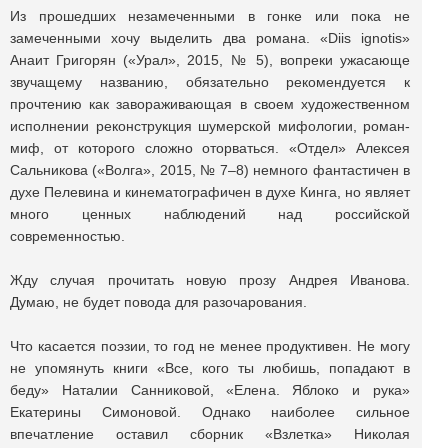
Из прошедших незамеченными в гонке или пока не
замеченными хочу выделить два романа. «Diis ignotis»
Анаит Григорян («Урал», 2015, № 5), вопреки ужасающе
звучащему названию, обязательно рекомендуется к
прочтению как завораживающая в своем художественном
исполнении реконструкция шумерской мифологии, роман-
миф, от которого сложно оторваться. «Отдел» Алексея
Сальникова («Волга», 2015, № 7–8) немного фантастичен в
духе Пелевина и кинематографичен в духе Кинга, но являет
много ценных наблюдений над российской
современностью.
Жду случая прочитать новую прозу Андрея Иванова.
Думаю, не будет повода для разочарования.
Что касается поэзии, то год не менее продуктивен. Не могу
не упомянуть книги «Все, кого ты любишь, попадают в
беду» Наталии Санниковой, «Елена. Яблоко и рука»
Екатерины Симоновой. Однако наиболее сильное
впечатление оставил сборник «Взлетка» Николая