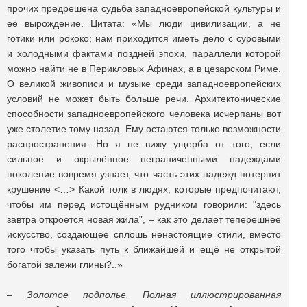
прочих предрешена судьба западноевропейской культуры и
её вырождение. Цитата: «Мы люди цивилизации, а не
готики или рококо; нам приходится иметь дело с суровыми
и холодными фактами поздней эпохи, параллели которой
можно найти не в Перикловых Афинах, а в цезарском Риме.
О великой живописи и музыке среди западноевропейских
условий не может быть больше речи. Архитектонические
способности западноевропейского человека исчерпаны вот
уже столетие тому назад. Ему остаются только возможности
распространения. Но я не вижу ущерба от того, если
сильное и окрылённое неграниченными надеждами
поколение вовремя узнает, что часть этих надежд потерпит
крушение <…> Какой толк в людях, которые предпочитают,
чтобы им перед истощённым рудником говорили: "здесь
завтра откроется новая жила”, – как это делает теперешнее
искусство, создающее сплошь ненастоящие стили, вместо
того чтобы указать путь к ближайшей и ещё не открытой
богатой залежи глины?..»
– Золотое подполье. Полная иллюстрированная