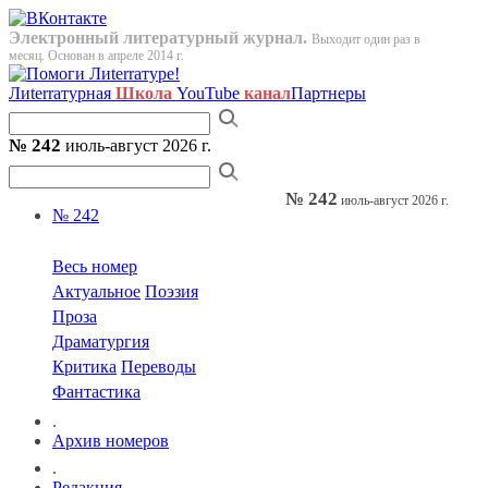
Электронный литературный журнал.
Выходит один раз в
месяц. Основан в апреле 2014 г.
Лиterraтурная
Школа
YouTube
канал
Партнеры
№ 242
июль-август 2026 г.
№ 242
июль-август 2026 г.
№ 242
Весь номер
Актуальное
Поэзия
Проза
Драматургия
Критика
Переводы
Фантастика
.
Архив номеров
.
Редакция