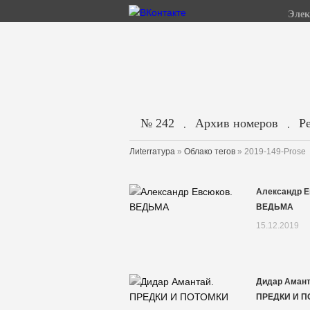
Элек
№ 242
Архив номеров
Р
.
.
Лиterraтура
»
Облако тегов
» 2019-149-Prose
Александр Е
ВЕДЬМА
15.12.2019
Дидар Амант
ПРЕДКИ И 