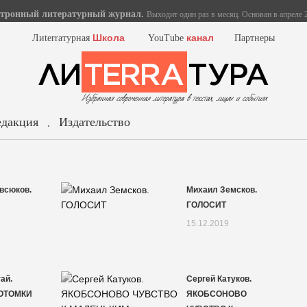
тронный литературный журнал.
Выходит один раз в месяц. Основан в апреле 2
Школа
канал
Лиterraтурная
YouTube
Партнеры
едакция
Издательство
.
всюков.
Михаил Земсков.
ГОЛОСИТ
15.12.2019
ай.
Сергей Катуков.
ПОТОМКИ
ЯКОБСОНОВО