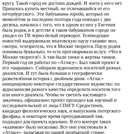
кругу. Такой город не достоин дождей. И зонта у него нет.
Пришлось купить местный, не отличавшийся от его
петербургского. Эти
бабушкины города
, которых он
мимолётом за последние полтора года повидал с два
десятка, начались с того, что в одном из них у Евгения
была родня, и в детстве в таком бабушкином городе он
увидел по ТВ черно-белый переворот. Телеведущие
новостей выдерживали мхатовскую паузу глазами: мол,
смотри, телезритель, что в Москве творится. Паузу родня
понимала буквально, то есть проговаривала вслух: «Что в
Москве творится!» А там были танки и жертвы танков.
Первый год он работал по «Атласу». Был такой проект в
его «шарашке». Собирали аудиозаписи носителей разных
диалектов. И тут была большая и географически
разветвлённая история с двойным дном. «Атлас»
инициировало некоторое государственное ведомство: по
аудиозаписям разного качества определить носителя того
или иного диалекта. Чтобы не светить настоящего
заказчика, официально проект проходил как научный и
исследовательский от лица СПбГУ. Средостенев,
кандидат филологических наук, и выпускник питерского
филфака, и некоторое время преподававший там,
подходил для проекта идеально. В его конторе таких
«казачков» было несколько. Все они участвовали в
«Атласе», разъезжая по нашей необъятной стране.