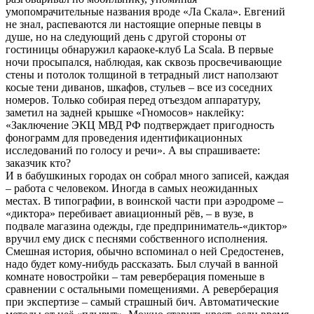
умопомрачительные названия вроде «Ла Скала». Евгений
не знал, распеваются ли настоящие оперные певцы в
душе, но на следующий день с другой стороны от
гостиницы обнаружил караоке-клуб La Scala. В первые
ночи просыпался, наблюдая, как сквозь просвечивающие
стены и потолок толщиной в тетрадный лист наползают
косые тени диванов, шкафов, стульев – все из соседних
номеров. Только собирая перед отъездом аппаратуру,
заметил на задней крышке «Гномосов» наклейку:
«Заключение ЭКЦ МВД РФ подтверждает пригодность
фонограмм для проведения идентификационных
исследований по голосу и речи». А вы спрашиваете:
заказчик кто?
И в бабушкиных городах он собрал много записей, каждая
– работа с человеком. Иногда в самых неожиданных
местах. В типографии, в воинской части при аэродроме –
«диктора» перебивает авиационный рёв, – в вузе, в
подвале магазина одежды, где предприниматель-«диктор»
вручил ему диск с песнями собственного исполнения.
Смешная история, обычно вспоминал о ней Средостенев,
надо будет кому-нибудь рассказать. Был случай в ванной
комнате новостройки – там реверберация поменьше в
сравнении с остальными помещениями. А реверберация
при экспертизе – самый страшный бич. Автоматические