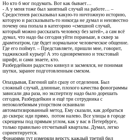
Но кто б мог подумать. Вот как бывает…
- А у меня тоже был занятный случай на работе… –
Средостенев рассказывал какую-то ничтожную историю,
которую и рассказывать-то никогда не думал и неизвестно
почему она попала в категорию «смешной случай,
который можно рассказать человеку без затей», а сам всё
думал, что надо бы сегодня уйти пораньше, в сквер за
драмтеатром, где будет нормальное человеческое общение.
Где его поймут. – Представляете, пришли мне, говорит,
таджикский курьер! А это одновременно и текстовый
шрифт, и сами знаете, кто.
Разбердейкин радостно кивнул и засмеялся, не понимая
шутки, заранее подготовленным смехом.
Опаздывая, Евгений шёл сразу от отделения. Был
сложный случай, длинные, плохого качества фонограммы
зависали два раза, но экспертизу надо было дорешать
сегодня, Разбердейкин и ещё три сотрудника с
непоколебимым упорством осваивали
автоматизированный метод. Ему сказали, как добраться
до сквера: иди прямо, потом налево. Все улицы в городе
скрещены под прямым углом, как у вас в Петербурге,
только правильно отсчитывай кварталы. Думал, легко
сориентируется.
Фонарями тут измеряли версту, каждый третий бил