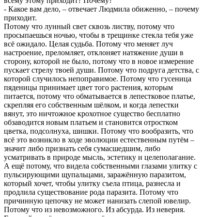
всему этому приходит? Почему?
- Какое вам дело, – отвечает Людмила обиженно, – почему
приходит.
Потому что лунный свет сквозь листву, потому что
просыпаешься ночью, чтобы в трещинке стекла тебя уже
всё ожидало. Целая судьба. Потому что меняет луч
настроение, преломляет, отклоняет натяжение души в
сторону, которой не было, потому что в новое измерение
пускает стрелу твоей души. Потому что подруга детства, с
которой случилось непоправимое. Потому что гусеница
пяденицы принимает цвет того растения, которым
питается, потому что обматывается в лепестковое платье,
скрепляя его собственным шёлком, и когда лепестки
вянут, это ничтожное крохотное существо бесплатно
обзаводится новым платьем и становится отростком
цветка, подсолнуха, шишки. Потому что вообразить, что
всё это возникло в ходе эволюции естественным путём –
значит либо признать себя сумасшедшим, либо
усматривать в природе мысль, эстетику и целеполагание.
А ещё потому, что видела собственными глазами улитку с
пульсирующими щупальцами, заражённую паразитом,
который хочет, чтобы улитку съела птица, разнесла и
продлила существование рода паразита. Потому что
причинную цепочку не может нанизать слепой ювелир.
Потому что из невозможного. Из абсурда. Из неверия.