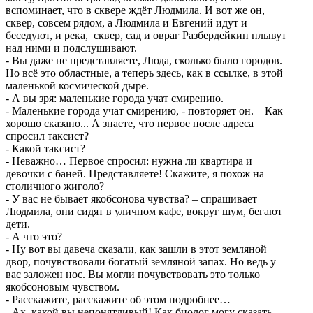
вспоминает, что в сквере ждёт Людмила. И вот же он,
сквер, совсем рядом, а Людмила и Евгений идут и
беседуют, и река, сквер, сад и овраг Разбердейкин плывут
над ними и подслушивают.
- Вы даже не представляете, Люда, сколько было городов.
Но всё это областные, а теперь здесь, как в ссылке, в этой
маленькой космической дыре.
- А вы зря: маленькие города учат смирению.
- Маленькие города учат смирению, - повторяет он. – Как
хорошо сказано... А знаете, что первое после адреса
спросил таксист?
- Какой таксист?
- Неважно… Первое спросил: нужна ли квартира и
девочки с баней. Представляете! Скажите, я похож на
столичного жиголо?
- У вас не бывает якобсонова чувства? – спрашивает
Людмила, они сидят в уличном кафе, вокруг шум, бегают
дети.
- А что это?
- Ну вот вы давеча сказали, как зашли в этот земляной
двор, почувствовали богатый земляной запах. Но ведь у
вас заложен нос. Вы могли почувствовать это только
якобсоновым чувством.
- Расскажите, расскажите об этом подробнее…
- Ах, какой вы непонятливый! Как биолог могу сказать,