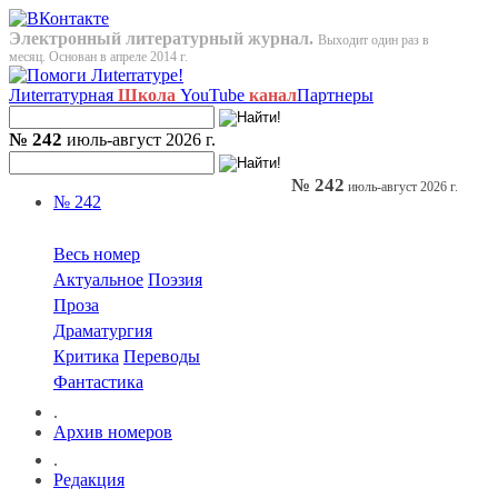
Электронный литературный журнал.
Выходит один раз в
месяц. Основан в апреле 2014 г.
Лиterraтурная
Школа
YouTube
канал
Партнеры
№ 242
июль-август 2026 г.
№ 242
июль-август 2026 г.
№ 242
Весь номер
Актуальное
Поэзия
Проза
Драматургия
Критика
Переводы
Фантастика
.
Архив номеров
.
Редакция