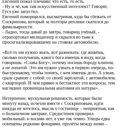
Евгений пожал плечами: что есть, то есть.
- Ну и чё, как там искусственный интеллект? Говорят,
Гугл уже запустил.
Евгений поморщился, высматривая, куда бы сбежать от
Соскрипова, который за полторы реплики скатился до
фамильярности.
- Ладно, тогда давай до завтра, товарищ учёный, -
отрапортовал милиционер и скрылся во тьме к
просигнализировавшему на стоянке автомобилю.
«Всё-то им нужно знать, всё разнюхать: где живёшь,
сколько получаешь, какого бога имеешь в виду, когда
говоришь: «Слава Богу», почему носишь бороду клином,
а не лопатой. Это им нужно узнать в первую очередь, по-
быстренькому, чтобы понять, с кем имеешь дело. А узнав,
сразу сравнят с собой: со своей зарплатой, с автомобилем,
с квартирой. И чем прямее и бестактнее эти вопросы, тем
нагляднее провинциальная анатомия их натуры».
Нетерпение, мускульная решимость, которые были
минуту назад, исчезли вместе с Соскриповым, идти
никуда не хотелось, мысль о гостинице – неприятная, как
о больничном завтраке. Средостенев проверил
мобильный: и восьми нет, а уже так темно. Улицы едва
освещены редкими фонарями, пролёты между ними –