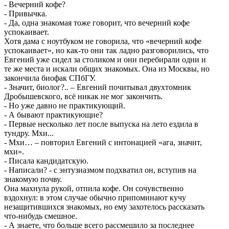
- Вечерний кофе?
- Привычка.
- Да, одна знакомая тоже говорит, что вечерний кофе
успокаивает.
Хотя дама с ноутбуком не говорила, что «вечерний кофе
успокаивает», но как-то они так ладно разговорились, что
Евгений уже сидел за столиком и они перебирали одни и
те же места и искали общих знакомых. Она из Москвы, но
закончила биофак СПбГУ.
- Значит, биолог?.. – Евгений почитывал двухтомник
Дробышевского, всё никак не мог закончить.
- Но уже давно не практикующий.
- А бывают практикующие?
- Первые несколько лет после выпуска на лето ездила в
тундру. Мхи...
- Мхи… – повторил Евгений с интонацией «ага, значит,
мхи».
- Писала кандидатскую.
- Написали? - с энтузиазмом подхватил он, вступив на
знакомую почву.
Она махнула рукой, отпила кофе. Он сочувственно
вздохнул: в этом случае обычно припоминают кучу
незащитившихся знакомых, но ему захотелось рассказать
что-нибудь смешное.
- А знаете, что больше всего рассмешило за последнее