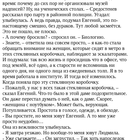
время: почему до сих пор не организовали музей
надписей? Ну, на ученических столах. – Средостенев
рассказал про парту в районной полиции. Угадал:
улыбнулась. А ведь правда, подумал Евгений, это по-
настоящему смешно, без дураков. Тут любой засмеётся.
Это не пошло, не плоско.
- А почему бросили? - спросил он. – Биологию.
- Знаете, – ответила она совсем просто, – я как-то стала
обращать внимание на женщин, которые сидят в метро в
этих стеклянных коробочках, наблюдают за эскалаторами.
И подумала: так всю жизнь и просидишь что в офисе, что
под землёй, всё одно, а к старости не вспомнишь ни
одного дня, ни одного лица из ежедневных толп. Я в то
время работала в институте. И тогда всё изменилось.
Когда поняла про эту стеклянную коробочку.
- Пожалуй, у нас у всех такая стеклянная коробочка, –
сказал Евгений. Что-то было в этой даме подозрительное.
Он даже перестал думать о ней, как о даме. Скорее,
«женщина с ноутбуком». Может быть, верующая.
Потупливается. Простота в голосе, одежде, в обиходе.
- Вы простите, но меня зовут Евгений. А то мне уже
просто неудобно…
Она из вежливости улыбнулась.
- Я завтра уезжаю. Но вообще-то меня зовут Людмила.
- Уже съезжаете… - Он загрустил. – Так хоть напоследок