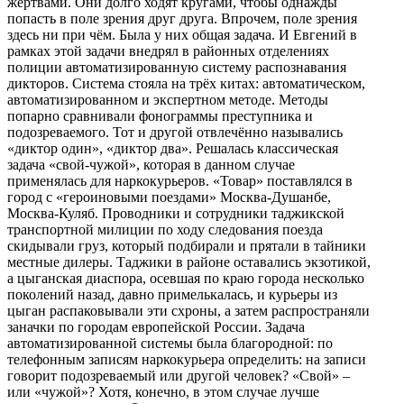
жертвами. Они долго ходят кругами, чтобы однажды
попасть в поле зрения друг друга. Впрочем, поле зрения
здесь ни при чём. Была у них общая задача. И Евгений в
рамках этой задачи внедрял в районных отделениях
полиции автоматизированную систему распознавания
дикторов. Система стояла на трёх китах: автоматическом,
автоматизированном и экспертном методе. Методы
попарно сравнивали фонограммы преступника и
подозреваемого. Тот и другой отвлечённо назывались
«диктор один», «диктор два». Решалась классическая
задача «свой-чужой», которая в данном случае
применялась для наркокурьеров. «Товар» поставлялся в
город с «героиновыми поездами» Москва-Душанбе,
Москва-Куляб. Проводники и сотрудники таджикской
транспортной милиции по ходу следования поезда
скидывали груз, который подбирали и прятали в тайники
местные дилеры. Таджики в районе оставались экзотикой,
а цыганская диаспора, осевшая по краю города несколько
поколений назад, давно примелькалась, и курьеры из
цыган распаковывали эти схроны, а затем распространяли
заначки по городам европейской России. Задача
автоматизированной системы была благородной: по
телефонным записям наркокурьера определить: на записи
говорит подозреваемый или другой человек? «Свой» –
или «чужой»? Хотя, конечно, в этом случае лучше