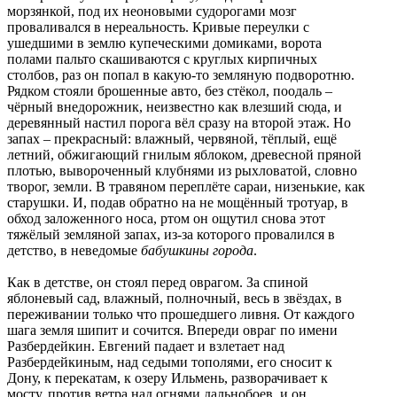
морзянкой, под их неоновыми судорогами мозг
проваливался в нереальность. Кривые переулки с
ушедшими в землю купеческими домиками, ворота
полами пальто скашиваются с круглых кирпичных
столбов, раз он попал в какую-то земляную подворотню.
Рядком стояли брошенные авто, без стёкол, поодаль –
чёрный внедорожник, неизвестно как влезший сюда, и
деревянный настил порога вёл сразу на второй этаж. Но
запах – прекрасный: влажный, червяной, тёплый, ещё
летний, обжигающий гнилым яблоком, древесной пряной
плотью, вывороченный клубнями из рыхловатой, словно
творог, земли. В травяном переплёте сараи, низенькие, как
старушки. И, подав обратно на не мощённый тротуар, в
обход заложенного носа, ртом он ощутил снова этот
тяжёлый земляной запах, из-за которого провалился в
детство, в неведомые
бабушкины города
.
Как в детстве, он стоял перед оврагом. За спиной
яблоневый сад, влажный, полночный, весь в звёздах, в
переживании только что прошедшего ливня. От каждого
шага земля шипит и сочится. Впереди овраг по имени
Разбердейкин. Евгений падает и взлетает над
Разбердейкиным, над седыми тополями, его сносит к
Дону, к перекатам, к озеру Ильмень, разворачивает к
мосту, против ветра над огнями дальнобоев, и он