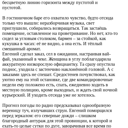
бесцветную линию горизонта между пустотой и
пустотой.
В гостиничном баре его охватило чувство, будто отсюда
только что вышли: неразборчивая музыка, свет
приглушили, собирались возвращаться. Так застаёшь
помещение, оставленное на проветривание. Но нет, кто-то
сидел за угловым столиком, бармен – за стойкой, как
кукушка в часах: её не видно, а она есть. И тёплый
смешанный аромат.
Евгений сделал заказ, сел в ожидании, настраивая вай-
фай, указанный в чеке. Женщина в углу поблагодарила
аккуратную низкорослую официантку. Та сразу опустила
поднос, уходила с застенчиво наклонённой головой. А с
заказами здесь не спешат. Средостенев почувствовал, как
уютно ему на этой остановке, где две командировочные
недели ему положено есть, спать, ежедневно ходить в
местную полицию, кроме выходных, и ждать свой ночной
курьерский. И уходить отсюда уже не хотелось.
Прогноз погоды по радио предсказывал однообразную
вереницу туч, излучавших струи. Евгений поморщился
перед зеркалом: его северные дожди – слишком
благородный антураж для этой провинции, к которой и
ехать-то целые сутки по дуге, заворачивая все время по