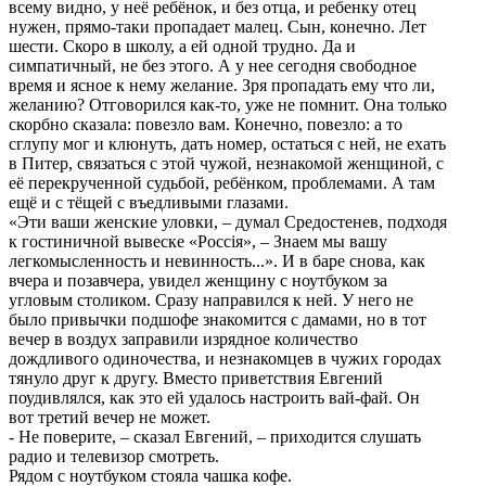
всему видно, у неё ребёнок, и без отца, и ребенку отец
нужен, прямо-таки пропадает малец. Сын, конечно. Лет
шести. Скоро в школу, а ей одной трудно. Да и
симпатичный, не без этого. А у нее сегодня свободное
время и ясное к нему желание. Зря пропадать ему что ли,
желанию? Отговорился как-то, уже не помнит. Она только
скорбно сказала: повезло вам. Конечно, повезло: а то
сглупу мог и клюнуть, дать номер, остаться с ней, не ехать
в Питер, связаться с этой чужой, незнакомой женщиной, с
её перекрученной судьбой, ребёнком, проблемами. А там
ещё и с тёщей с въедливыми глазами.
«Эти ваши женские уловки, – думал Средостенев, подходя
к гостиничной вывеске «Россiя», – Знаем мы вашу
легкомысленность и невинность...». И в баре снова, как
вчера и позавчера, увидел женщину с ноутбуком за
угловым столиком. Сразу направился к ней. У него не
было привычки подшофе знакомится с дамами, но в тот
вечер в воздух заправили изрядное количество
дождливого одиночества, и незнакомцев в чужих городах
тянуло друг к другу. Вместо приветствия Евгений
поудивлялся, как это ей удалось настроить вай-фай. Он
вот третий вечер не может.
- Не поверите, – сказал Евгений, – приходится слушать
радио и телевизор смотреть.
Рядом с ноутбуком стояла чашка кофе.