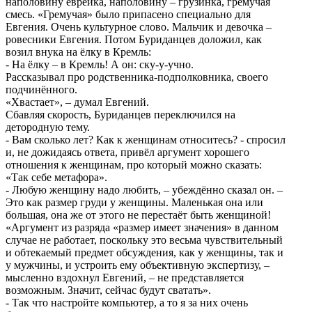
наполовину еврейка, наполовину – грузинка, гремучая
смесь. «Гремучая» было припасено специально для
Евгения. Очень культурное слово. Мальчик и девочка –
ровесники Евгения. Потом Буриданцев доложил, как
возил внука на ёлку в Кремль:
- На ёлку – в Кремль! А он: ску-у-учно.
Рассказывал про родственника-подполковника, своего
подчинённого.
«Хвастает», – думал Евгений.
Сбавляя скорость, Буриданцев переключился на
детородную тему.
- Вам сколько лет? Как к женщинам относитесь? - спросил
и, не дожидаясь ответа, привёл аргумент хорошего
отношения к женщинам, про который можно сказать:
«Так себе метафора».
- Любую женщину надо любить, – убеждённо сказал он. –
Это как размер груди у женщины. Маленькая она или
большая, она же от этого не перестаёт быть женщиной!
«Аргумент из разряда «размер имеет значения» в данном
случае не работает, поскольку это весьма чувствительный
и обтекаемый предмет обсуждения, как у женщины, так и
у мужчины, и устроить ему объективную экспертизу, –
мысленно вздохнул Евгений, – не представляется
возможным. Значит, сейчас будут сватать».
- Так что настройте компьютер, а то я за них очень