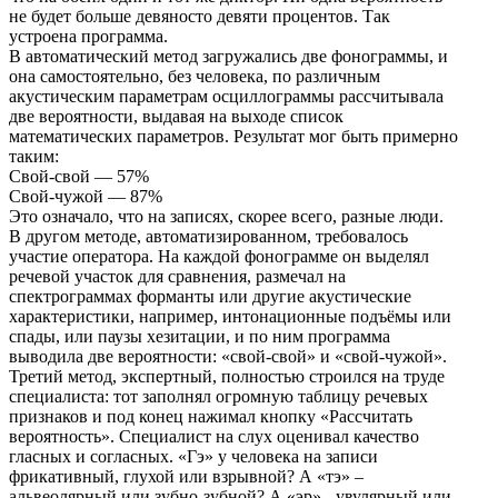
не будет больше девяносто девяти процентов. Так
устроена программа.
В автоматический метод загружались две фонограммы, и
она самостоятельно, без человека, по различным
акустическим параметрам осциллограммы рассчитывала
две вероятности, выдавая на выходе список
математических параметров. Результат мог быть примерно
таким:
Свой-свой — 57%
Свой-чужой — 87%
Это означало, что на записях, скорее всего, разные люди.
В другом методе, автоматизированном, требовалось
участие оператора. На каждой фонограмме он выделял
речевой участок для сравнения, размечал на
спектрограммах форманты или другие акустические
характеристики, например, интонационные подъёмы или
спады, или паузы хезитации, и по ним программа
выводила две вероятности: «свой-свой» и «свой-чужой».
Третий метод, экспертный, полностью строился на труде
специалиста: тот заполнял огромную таблицу речевых
признаков и под конец нажимал кнопку «Рассчитать
вероятность». Специалист на слух оценивал качество
гласных и согласных. «Гэ» у человека на записи
фрикативный, глухой или взрывной? А «тэ» –
альвеолярный или зубно-зубной? А «эр» - увулярный или