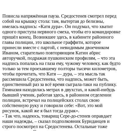
Повисла напряжённая пауза. Средостенев смотрел перед
собой на крышку стола: там, вытертая до белизны,
имелась надпись: «Катя дура». Он подумал, что хватит
одного приступа нервного смеха, чтобы его командировке
пришёл конец. Возникшее здесь, в кабинете районного
главы полиции, это школьное граффити, которое
принесли вместе с партой, с невидимым двоечником
Иваном, старательно повторяющим Катин абрис
авторучкой, подражая пушкинским профилям, – что эта
надпись попалась на глаза ему, чужому человеку, как будто
только за тем проехавшему полторы тысячи километров,
чтобы прочитать, что Катя — дура, – эта мысль так
рассмешила Средостенева, что надпись, может быть,
единственный раз за всё время сыграла-таки на публику.
Гимназия находилась метрах в двухстах, и какой-нибудь
бывший ученик, работая здесь, в районном отделении
полиции, встречал на полицейских столах свою
собственную руку и говорили себе: «Вот, это мой
рисунок, какой же я был тогда дурак».
- Так что, надеюсь, товарищ Сере-до-стенев оправдает
наши надежды, – сказал подполковник Буриданцев и
строго посмотрел на Средостенева. Остальные тоже