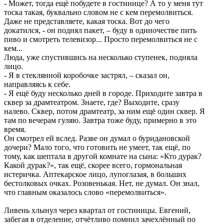
- Может, тогда ещё побудете в гостинице? А то у меня тут
тоска такая, буквально словом не с кем перемолвиться.
Даже не представляете, какая тоска. Вот до чего
докатился, - он поднял пакет, – буду в одиночестве пить
пиво и смотреть телевизор... Просто перемолвиться не с
кем...
Люда, уже спустившись на несколько ступенек, подняла
лицо.
- Я в стеклянной коробочке застрял, – сказал он,
направляясь к себе.
- Я ещё буду несколько дней в городе. Приходите завтра в
сквер за драмтеатром. Знаете, где? Выходите, сразу
налево. Сквер, потом драмтеатр, за ним ещё один сквер. Я
там по вечерам гуляю. Завтра тоже буду, примерно в это
время.
Он смотрел ей вслед. Разве он думал о буридановской
дочери? Мало того, что готовить не умеет, так ещё, по
тому, как шептала в другой комнате на сына: «Кто дурак?
Какой дурак?», так ещё, скорее всего, гормональная
истеричка. Аптекарское лицо, лупоглазая, в больших
бестолковых очках. Розовенькая. Нет, не думал. Он знал,
что главным оказалось слово «перемолвиться».
Ливень хлынул через квартал от гостиницы. Евгений,
забегая в отделение, отчётливо помнил зачехлённый по