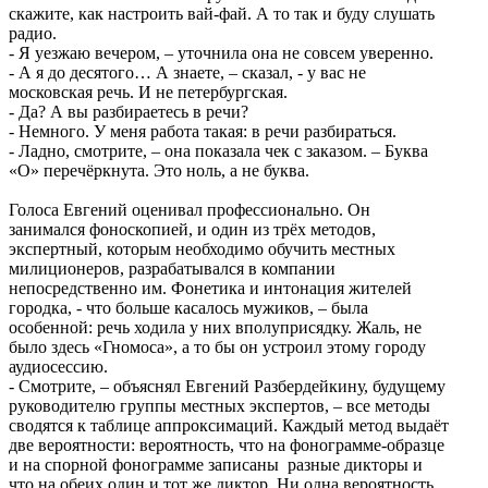
скажите, как настроить вай-фай. А то так и буду слушать
радио.
- Я уезжаю вечером, – уточнила она не совсем уверенно.
- А я до десятого… А знаете, – сказал, - у вас не
московская речь. И не петербургская.
- Да? А вы разбираетесь в речи?
- Немного. У меня работа такая: в речи разбираться.
- Ладно, смотрите, – она показала чек с заказом. – Буква
«О» перечёркнута. Это ноль, а не буква.
Голоса Евгений оценивал профессионально. Он
занимался фоноскопией, и один из трёх методов,
экспертный, которым необходимо обучить местных
милиционеров, разрабатывался в компании
непосредственно им. Фонетика и интонация жителей
городка, - что больше касалось мужиков, – была
особенной: речь ходила у них вполуприсядку. Жаль, не
было здесь «Гномоса», а то бы он устроил этому городу
аудиосессию.
- Смотрите, – объяснял Евгений Разбердейкину, будущему
руководителю группы местных экспертов, – все методы
сводятся к таблице аппроксимаций. Каждый метод выдаёт
две вероятности: вероятность, что на фонограмме-образце
и на спорной фонограмме записаны разные дикторы и
что на обеих один и тот же диктор. Ни одна вероятность