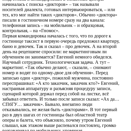
начиналась с поиска «дикторов» – так называли
носителей диалекта, готовых интервьюироваться, – или
тех, кто мог найти таких «дикторов». Обычно «диктора»
писали в гостиничном номере сразу на два канала:
телефонная запись – на мобильник – и образцовая,
контрольная, – на «Гномос».
Первая командировка началась с того, что по дороге к
гостинице таксист в первую очередь предложил квартиру,
баню и девочек. Так и сказал – про девочек. А на второй
день на рецепшене спросили: не маркетинговым ли
обучением он занимается? Евгений немного обиделся.
Научный сотрудник. Технологическая задача. А тут –
маркетинг. «Так обычно делают, – сказали, – снимают
номер и водят по одному-двое для обучения». Перед
записью один «диктор», пожилой мужчина, постоянно
переспрашивал: «А кто заказчик, заказчик кто?» Евгений,
настраивая аппаратуру и разъясняя процедуру записи,
сценарий которой держал перед собой на листке, всё
забывал ответить. И только после записи сказал: «Ах да…
СПбГУ… заказчик». Бывало, внезапно люди
отказывались, не желая быть «дикторами». В тот первый
раз в двух шагах от гостиницы был областной театр
оперы и балета, что объясняло, почему утром Евгений
слышал, как этажом выше распевался постоялец, громко
разговаривал по мобильнику, упоминая