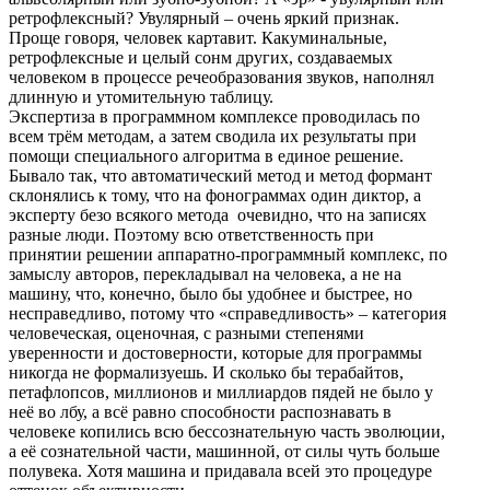
ретрофлексный? Увулярный – очень яркий признак.
Проще говоря, человек картавит. Какуминальные,
ретрофлексные и целый сонм других, создаваемых
человеком в процессе речеобразования звуков, наполнял
длинную и утомительную таблицу.
Экспертиза в программном комплексе проводилась по
всем трём методам, а затем сводила их результаты при
помощи специального алгоритма в единое решение.
Бывало так, что автоматический метод и метод формант
склонялись к тому, что на фонограммах один диктор, а
эксперту безо всякого метода очевидно, что на записях
разные люди. Поэтому всю ответственность при
принятии решении аппаратно-программный комплекс, по
замыслу авторов, перекладывал на человека, а не на
машину, что, конечно, было бы удобнее и быстрее, но
несправедливо, потому что «справедливость» – категория
человеческая, оценочная, с разными степенями
уверенности и достоверности, которые для программы
никогда не формализуешь. И сколько бы терабайтов,
петафлопсов, миллионов и миллиардов пядей не было у
неё во лбу, а всё равно способности распознавать в
человеке копились всю бессознательную часть эволюции,
а её сознательной части, машинной, от силы чуть больше
полувека. Хотя машина и придавала всей это процедуре