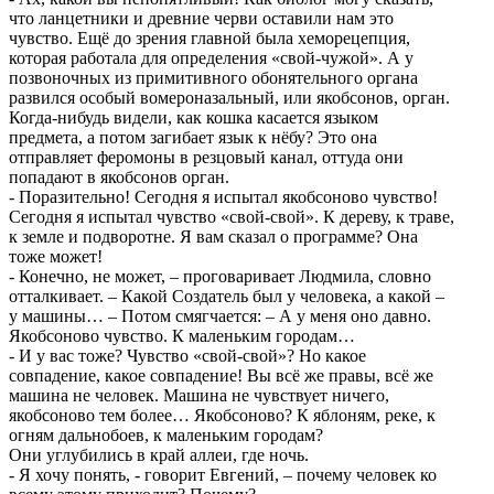
что ланцетники и древние черви оставили нам это
чувство. Ещё до зрения главной была хеморецепция,
которая работала для определения «свой-чужой». А у
позвоночных из примитивного обонятельного органа
развился особый вомероназальный, или якобсонов, орган.
Когда-нибудь видели, как кошка касается языком
предмета, а потом загибает язык к нёбу? Это она
отправляет феромоны в резцовый канал, оттуда они
попадают в якобсонов орган.
- Поразительно! Сегодня я испытал якобсоново чувство!
Сегодня я испытал чувство «свой-свой». К дереву, к траве,
к земле и подворотне. Я вам сказал о программе? Она
тоже может!
- Конечно, не может, – проговаривает Людмила, словно
отталкивает. – Какой Создатель был у человека, а какой –
у машины… – Потом смягчается: – А у меня оно давно.
Якобсоново чувство. К маленьким городам…
- И у вас тоже? Чувство «свой-свой»? Но какое
совпадение, какое совпадение! Вы всё же правы, всё же
машина не человек. Машина не чувствует ничего,
якобсоново тем более… Якобсоново? К яблоням, реке, к
огням дальнобоев, к маленьким городам?
Они углубились в край аллеи, где ночь.
- Я хочу понять, - говорит Евгений, – почему человек ко