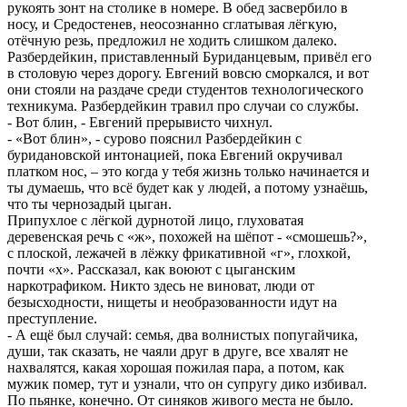
рукоять зонт на столике в номере. В обед засвербило в
носу, и Средостенев, неосознанно сглатывая лёгкую,
отёчную резь, предложил не ходить слишком далеко.
Разбердейкин, приставленный Буриданцевым, привёл его
в столовую через дорогу. Евгений вовсю сморкался, и вот
они стояли на раздаче среди студентов технологического
техникума. Разбердейкин травил про случаи со службы.
- Вот блин, - Евгений прерывисто чихнул.
- «Вот блин», - сурово пояснил Разбердейкин с
буридановской интонацией, пока Евгений окручивал
платком нос, – это когда у тебя жизнь только начинается и
ты думаешь, что всё будет как у людей, а потому узнаёшь,
что ты чернозадый цыган.
Припухлое с лёгкой дурнотой лицо, глуховатая
деревенская речь с «ж», похожей на шёпот - «смошешь?»,
с плоской, лежачей в лёжку фрикативной «г», глохкой,
почти «х». Рассказал, как воюют с цыганским
наркотрафиком. Никто здесь не виноват, люди от
безысходности, нищеты и необразованности идут на
преступление.
- А ещё был случай: семья, два волнистых попугайчика,
души, так сказать, не чаяли друг в друге, все хвалят не
нахвалятся, какая хорошая пожилая пара, а потом, как
мужик помер, тут и узнали, что он супругу дико избивал.
По пьянке, конечно. От синяков живого места не было.