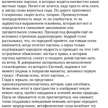
космические парсеки, в которых водятся неизвестно какие
местные твари. Ничего не хочется, надо просто лечь спать
и завтра снова вернуться сюда. По дороге припомнил
Соскрипова: скорее всего, татарин. Промежуточная
неопределённость лица: то ли улыбнуться, то ли
задёрнуться выражением оскомины, которая вот-вот и
определится в смешливое заискивание или
презрительную ухмылку. Проходя под фонарём ещё он
вспомнил утреннюю радиопередачу: бодрый голос
рассказывал, что, по народной примете, настоящая осень
начинается, когда полетит паутина, а наука только
подтверждает народную мудрость и приводит на этот счёт
остроумное объяснение: листья и травы, к которым
паутина крепится, сохнут и опадают, роняя паучью нить
на ветер. В довершение цитировалось меланхоличное
стихотворение, из которого Евгений, надевая в тот
момент пиджак и поправляя манжеты, запомнил первую
строку: «Ранняя осень, летит паутина...».
Глядя в зеркало, он представил
одинокуюдлиннуюпаутинку, которая, едва изгибаясь,
безмолвно летит в пространстве и изображает некую
немую паузу, пробел ожидания в осенней жизни природы.
Пауза не обрывается: если присмотреться, она оживает,
тонко поддаваясь невидимым веяньям, которые передают,
какие запредельные, метафизические силы колеблют эту