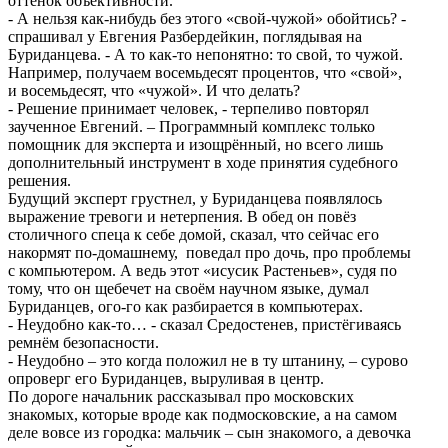
оттенок объективности.
- А нельзя как-нибудь без этого «свой-чужой» обойтись? -
спрашивал у Евгения Разбердейкин, поглядывая на
Буриданцева. - А то как-то непонятно: то свой, то чужой.
Например, получаем восемьдесят процентов, что «свой»,
и восемьдесят, что «чужой». И что делать?
- Решение принимает человек, - терпеливо повторял
заученное Евгений. – Программный комплекс только
помощник для эксперта и изощрённый, но всего лишь
дополнительный инструмент в ходе принятия судебного
решения.
Будущий эксперт грустнел, у Буриданцева появлялось
выражение тревоги и нетерпения. В обед он повёз
столичного спеца к себе домой, сказал, что сейчас его
накормят по-домашнему, поведал про дочь, про проблемы
с компьютером. А ведь этот «исусик Растеньев», судя по
тому, что он щебечет на своём научном языке, думал
Буриданцев, ого-го как разбирается в компьютерах.
- Неудобно как-то… - сказал Средостенев, пристёгиваясь
ремнём безопасности.
- Неудобно – это когда положил не в ту штанину, – сурово
опроверг его Буриданцев, выруливая в центр.
По дороге начальник рассказывал про московских
знакомых, которые вроде как подмосковские, а на самом
деле вовсе из городка: мальчик – сын знакомого, а девочка