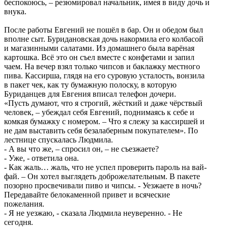
беспокоюсь, – резюмировал начальник, имея в виду дочь и
внука.
После работы Евгений не пошёл в бар. Он и обедом был
вполне сыт. Буридановская дочь накормила его колбасой
и магазинными салатами. Из домашнего была варёная
картошка. Всё это он съел вместе с конфетами и запил
чаем. На вечер взял только чипсов и баклажку местного
пива. Кассирша, глядя на его суровую усталость, вонзила
в пакет чек, как ту бумажную полоску, в которую
Буриданцев для Евгения вписал телефон дочери.
«Пусть думают, что я строгий, жёсткий и даже чёрствый
человек, – убеждал себя Евгений, поднимаясь к себе и
комкая бумажку с номером. – Что я слежу за кассиршей и
не дам выставить себя безалаберным покупателем». По
лестнице спускалась Людмила.
- А вы что же, – спросил он, – не съезжаете?
- Уже, - ответила она.
- Как жаль… жаль, что не успел проверить пароль на вай-
фай. – Он хотел выглядеть доброжелательным. В пакете
позорно просвечивали пиво и чипсы. - Уезжаете в ночь?
Передавайте белокаменной привет и всяческие
пожелания.
- Я не уезжаю, - сказала Людмила неуверенно. - Не
сегодня.