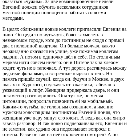
оказаться «чужим». За две командировочные недели
Евгений должен обучить нескольких сотрудников
местной полиции полноценно работать со всеми
методами.
В целях сближения новые коллеги пригласили Евгения на
пиво. Он цедил по чуть-чуть, боясь захмелеть в
незнакомом городе, хотя до гостиницы не сходя с прямой
два с половиной квартала. Он больше молчал, как-то
неожиданно оказался на улице, уже пожимая коллегам
ладони. А потом в одиночку шёл к себе. По столичным
меркам идти совсем ничего: он в Питере так за хлебом
ходит, чуть не в тапочках. А тут дорога растянулась между
редкими фонарями, и встречные ныряют в тень. На
память пришёл случай, когда он, будучи в Москве, в двух
шагах от Курского, спускаясь от заказчика, забежал в
уезжающий в лифт. Женщина придержала дверь, и они
незаметно разговорились. Она тут же, не меняя
интонации, попросила позвонить ей на мобильный.
Каким-то чутьём, не головным сознанием, а именно
мужским холостяцким инстинктом Евгений понял, что
женщина уже пару минут его клеит. А ведь как она хитро
завела разговор. И так ловко поддерживала его, Евгений и
не заметил, как удачно она подсовывает вопросы и
ответы. Разве он так на неё откровенно смотрел? А по