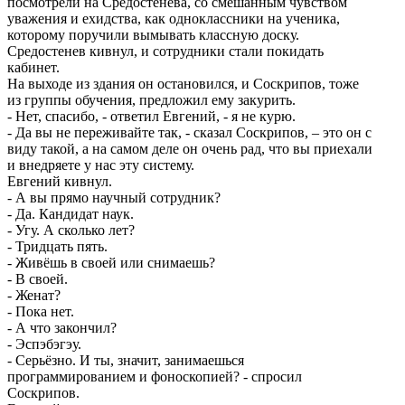
посмотрели на Средостенева, со смешанным чувством
уважения и ехидства, как одноклассники на ученика,
которому поручили вымывать классную доску.
Средостенев кивнул, и сотрудники стали покидать
кабинет.
На выходе из здания он остановился, и Соскрипов, тоже
из группы обучения, предложил ему закурить.
- Нет, спасибо, - ответил Евгений, - я не курю.
- Да вы не переживайте так, - сказал Соскрипов, – это он с
виду такой, а на самом деле он очень рад, что вы приехали
и внедряете у нас эту систему.
Евгений кивнул.
- А вы прямо научный сотрудник?
- Да. Кандидат наук.
- Угу. А сколько лет?
- Тридцать пять.
- Живёшь в своей или снимаешь?
- В своей.
- Женат?
- Пока нет.
- А что закончил?
- Эспэбэгэу.
- Серьёзно. И ты, значит, занимаешься
программированием и фоноскопией? - спросил
Соскрипов.