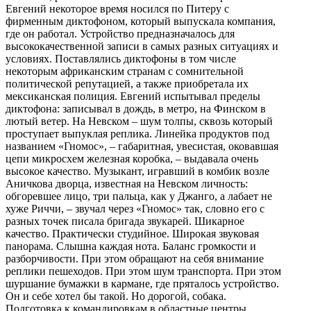
Евгений некоторое время носился по Питеру с
фирменным диктофоном, который выпускала компания,
где он работал. Устройство предназначалось для
высококачественной записи в самых разных ситуациях и
условиях. Поставлялись диктофоны в том числе
некоторым африканским странам с сомнительной
политической репутацией, а также приобретала их
мексиканская полиция. Евгений испытывал пределы
диктофона: записывал в дождь, в метро, на Финском в
лютый ветер. На Невском – шум толпы, сквозь который
проступает выпуклая реплика. Линейка продуктов под
названием «Гномос», – габаритная, увесистая, оковавшая
цепи микросхем железная коробка, – выдавала очень
высокое качество. Музыкант, игравший в комбик возле
Аничкова дворца, известная на Невском личность:
обгоревшее лицо, три пальца, как у Джанго, а лабает не
хуже Риччи, – звучал через «Гномос» так, словно его с
разных точек писала бригада звукарей. Шикарное
качество. Практически студийное. Широкая звуковая
панорама. Слышна каждая нота. Баланс громкости и
разборчивости. При этом обращают на себя внимание
реплики пешеходов. При этом шум транспорта. При этом
шуршание бумажки в кармане, где пряталось устройство.
Он и себе хотел бы такой. Но дорогой, собака.
Подготовка к командировкам в областные центры