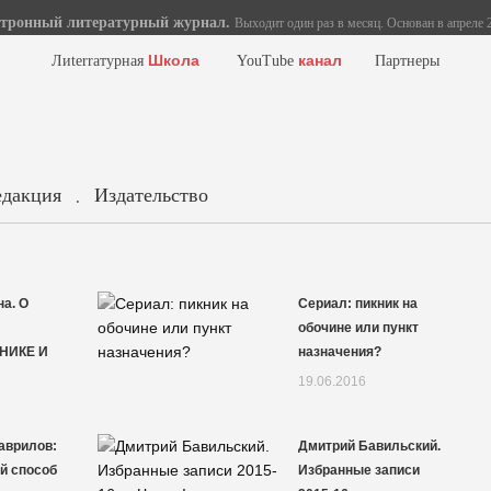
тронный литературный журнал.
Выходит один раз в месяц. Основан в апреле 2
Школа
канал
Лиterraтурная
YouTube
Партнеры
едакция
Издательство
.
а. О
Сериал: пикник на
обочине или пункт
НИКЕ И
назначения?
19.06.2016
аврилов:
Дмитрий Бавильский.
й способ
Избранные записи