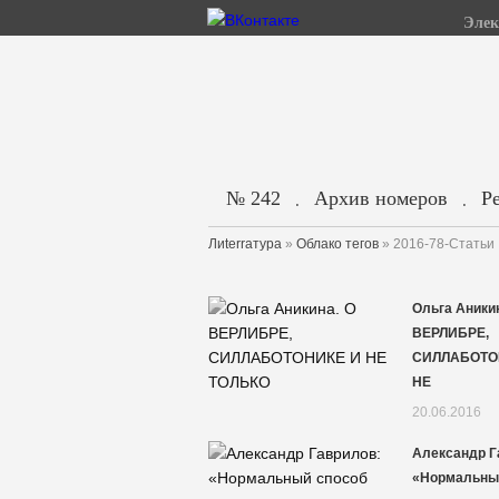
Элек
№ 242
Архив номеров
Р
.
.
Лиterraтура
»
Облако тегов
» 2016-78-Статьи
Ольга Аникин
ВЕРЛИБРЕ,
СИЛЛАБОТО
НЕ
20.06.2016
Александр Г
«Нормальны