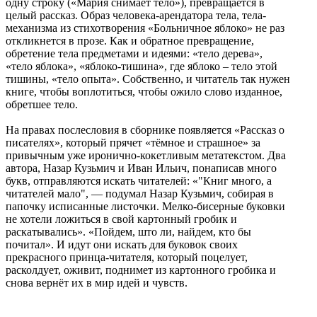
одну строку («Мария снимает тело»), превращается в
целый рассказ. Образ человека-арендатора тела, тела-
механизма из стихотворения «Больничное яблоко» не раз
откликнется в прозе. Как и обратное превращение,
обретение тела предметами и идеями: «тело дерева»,
«тело яблока», «яблоко-тишина», где яблоко – тело этой
тишины, «тело опыта». Собственно, и читатель так нужен
книге, чтобы воплотиться, чтобы ожило слово изданное,
обретшее тело.
На правах послесловия в сборнике появляется «Рассказ о
писателях», который прячет «тёмное и страшное» за
привычным уже иронично-кокетливым метатекстом. Два
автора, Назар Кузьмич и Иван Ильич, понаписав много
букв, отправляются искать читателей: «"Книг много, а
читателей мало", — подумал Назар Кузьмич, собирая в
папочку исписанные листочки. Мелко-бисерные буковки
не хотели ложиться в свой картонный гробик и
раскатывались». «Пойдем, што ли, найдем, кто бы
почитал». И идут они искать для буковок своих
прекрасного принца-читателя, который поцелует,
расколдует, оживит, поднимет из картонного гробика и
снова вернёт их в мир идей и чувств.