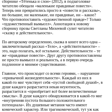
сборнике «Тётенька и слон» (2012), в подзаголовке
читателю обещали «маленькие правдивые повести».
Теперь они превратились просто в «повести и рассказы»,
ни большие, ни маленькие, ни правдивые, ни – какие?
Что противопоставить «художественной правде»? Только
«художественный вымысел». Аннотация к новому
сборнику прозы Светланы Михеевой сулит читателю
«сказку и действительности».
По авторскому определению, сказка в книге всего одна –
заключительный рассказ «Тело», а «действительности» –
это, надо полагать, всё остальное. Действительности – те
же «правдивые повести». Друг другу противопоставлены
не просто вымысел и реальность, а в первую очередь
подлинное и мнимое существование.
Главное, что происходит со всеми героями, – нарушение
«привычной жизнедеятельности». Каждый из них в
какой-то миг чувствует себя «пустой свободной душой», в
душе каждого разрастается некая неуютность,
разрастается и «приобретает всё более величественные
смыслы». В душе каждого обнаруживается в какой-то миг
«внутренняя пустота большого положительного
потенциала». Их душевные метания часто имеют
комический характер. Или трагикомический, тут уж как