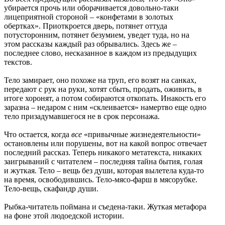
убирается прочь или оборачивается довольно-таки
лицеприятной стороной – «конфетами в золотых
обертках». Приоткроется дверь, потянет оттуда
потусторонним, потянет безумием, уведет туда, но на
этом рассказы каждый раз обрывались. Здесь же –
последнее слово, несказанное в каждом из предыдущих
текстов.
Тело замирает, оно похоже на труп, его возят на санках,
передают с рук на руки, хотят сбыть, продать, оживить, в
итоге хоронят, а потом собираются откопать. Инакость его
заразна – недаром с ним «склеивается» намертво еще одно
тело призадумавшегося не в срок персонажа.
Что остается, когда
все
«привычные жизнедеятельности»
остановлены или порушены, вот на какой вопрос отвечает
последний рассказ. Теперь никакого метатекста, никаких
заигрываний с читателем – последняя тайна бытия, голая
и жуткая. Тело – вещь без души, которая вылетела куда-то
на время, освободившись. Тело-мясо-фарш в мясорубке.
Тело-вещь, скафандр души.
Рыбка-читатель поймана и съедена-таки. Жуткая метафора
на фоне этой людоедской истории.