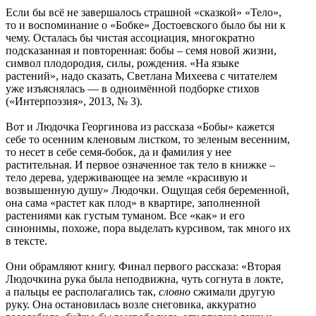
Если бы всё не завершалось страшной «сказкой» «Тело»,
то и воспоминание о «Бобке» Достоевского было бы ни к
чему. Осталась бы чистая ассоциация, многократно
подсказанная и повторенная: бобы – семя новой жизни,
символ плодородия, силы, рождения. «На языке
растений», надо сказать, Светлана Михеева с читателем
уже изъяснялась — в одноимённой подборке стихов
(«Интерпоэзия», 2013, № 3).
Вот и Людочка Георгинова из рассказа «Бобы» кажется
себе то осенним кленовым листком, то зеленым весенним,
то несет в себе семя-бобок, да и фамилия у нее
растительная. И первое означенное так тело в книжке –
тело дерева, удерживающее на земле «красивую и
возвышенную душу» Людочки. Ощущая себя беременной,
она сама «растет как плод» в квартире, заполненной
растениями как густым туманом. Все «как» и его
синонимы, похоже, пора выделать курсивом, так много их
в тексте.
Они обрамляют книгу. Финал первого рассказа: «Вторая
Людочкина рука была неподвижна, чуть согнута в локте,
а пальцы ее располагались так,
словно
сжимали другую
руку. Она остановилась возле снеговика, аккуратно