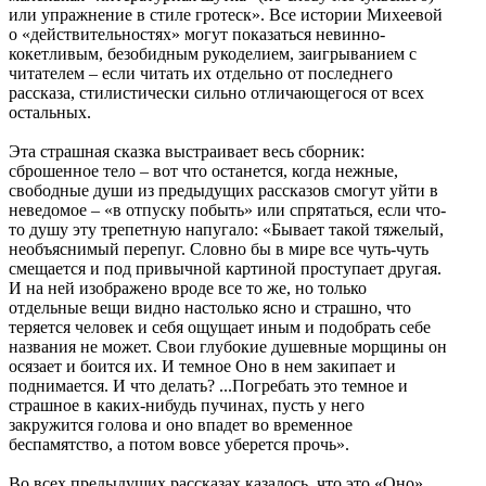
или упражнение в стиле гротеск». Все истории Михеевой
о «действительностях» могут показаться невинно-
кокетливым, безобидным рукоделием, заигрыванием с
читателем – если читать их отдельно от последнего
рассказа, стилистически сильно отличающегося от всех
остальных.
Эта страшная сказка выстраивает весь сборник:
сброшенное тело – вот что останется, когда нежные,
свободные души из предыдущих рассказов смогут уйти в
неведомое – «в отпуску побыть» или спрятаться, если что-
то душу эту трепетную напугало: «Бывает такой тяжелый,
необъяснимый перепуг. Словно бы в мире все чуть-чуть
смещается и под привычной картиной проступает другая.
И на ней изображено вроде все то же, но только
отдельные вещи видно настолько ясно и страшно, что
теряется человек и себя ощущает иным и подобрать себе
названия не может. Свои глубокие душевные морщины он
осязает и боится их. И темное Оно в нем закипает и
поднимается. И что делать? ...Погребать это темное и
страшное в каких-нибудь пучинах, пусть у него
закружится голова и оно впадет во временное
беспамятство, а потом вовсе уберется прочь».
Во всех предыдущих рассказах казалось, что это «Оно»