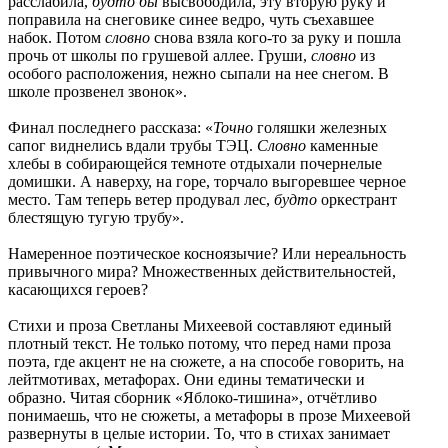
расслабила,
будто бы
высвободила, эту вторую руку и
поправила на снеговике синее ведро, чуть съехавшее
набок. Потом
словно
снова взяла кого-то за руку и пошла
прочь от школы по грушевой аллее. Груши,
словно
из
особого расположения, нежно сыпали на нее снегом. В
школе прозвенел звонок».
Финал последнего рассказа: «
Точно
голяшки железных
сапог виднелись вдали трубы ТЭЦ.
Словно
каменные
хлебы в собирающейся темноте отдыхали почернелые
домишки. А наверху, на горе, торчало выгоревшее черное
место. Там теперь ветер продувал лес,
будто
оркестрант
блестящую тугую трубу».
Намеренное поэтическое косноязычие? Или нереальность
привычного мира? Множественных действительностей,
касающихся героев?
Стихи и проза Светланы Михеевой составляют единый
плотный текст. Не только потому, что перед нами проза
поэта, где акцент не на сюжете, а на способе говорить, на
лейтмотивах, метафорах. Они едины тематически и
образно. Читая сборник «Яблоко-тишина», отчётливо
понимаешь, что не сюжеты, а метафоры в прозе Михеевой
развернуты в целые истории. То, что в стихах занимает