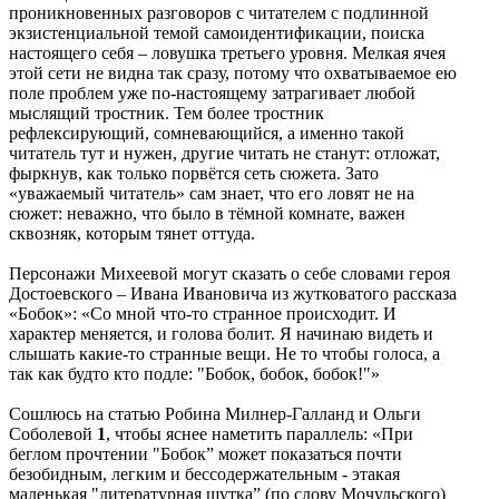
проникновенных разговоров с читателем с подлинной
экзистенциальной темой самоидентификации, поиска
настоящего себя – ловушка третьего уровня. Мелкая ячея
этой сети не видна так сразу, потому что охватываемое ею
поле проблем уже по-настоящему затрагивает любой
мыслящий тростник. Тем более тростник
рефлексирующий, сомневающийся, а именно такой
читатель тут и нужен, другие читать не станут: отложат,
фыркнув, как только порвётся сеть сюжета. Зато
«уважаемый читатель» сам знает, что его ловят не на
сюжет: неважно, что было в тёмной комнате, важен
сквозняк, которым тянет оттуда.
Персонажи Михеевой могут сказать о себе словами героя
Достоевского – Ивана Ивановича из жутковатого рассказа
«Бобок»: «Со мной что-то странное происходит. И
характер меняется, и голова болит. Я начинаю видеть и
слышать какие-то странные вещи. Не то чтобы голоса, а
так как будто кто подле: "Бобок, бобок, бобок!"»
Сошлюсь на статью Робина Милнер-Галланд и Ольги
Соболевой
1
, чтобы яснее наметить параллель: «При
беглом прочтении "Бобок” может показаться почти
безобидным, легким и бессодержательным - этакая
маленькая "литературная шутка” (по слову Мочульского)