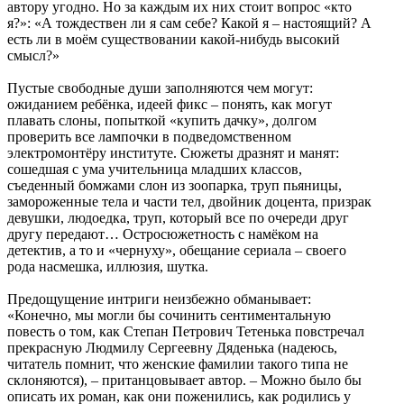
автору угодно. Но за каждым их них стоит вопрос «кто
я?»: «А тождествен ли я сам себе? Какой я – настоящий? А
есть ли в моём существовании какой-нибудь высокий
смысл?»
Пустые свободные души заполняются чем могут:
ожиданием ребёнка, идеей фикс – понять, как могут
плавать слоны, попыткой «купить дачку», долгом
проверить все лампочки в подведомственном
электромонтёру институте. Сюжеты дразнят и манят:
сошедшая с ума учительница младших классов,
съеденный бомжами слон из зоопарка, труп пьяницы,
замороженные тела и части тел, двойник доцента, призрак
девушки, людоедка, труп, который все по очереди друг
другу передают… Остросюжетность с намёком на
детектив, а то и «чернуху», обещание сериала – своего
рода насмешка, иллюзия, шутка.
Предощущение интриги неизбежно обманывает:
«Конечно, мы могли бы сочинить сентиментальную
повесть о том, как Степан Петрович Тетенька повстречал
прекрасную Людмилу Сергеевну Дяденька (надеюсь,
читатель помнит, что женские фамилии такого типа не
склоняются), – пританцовывает автор. – Можно было бы
описать их роман, как они поженились, как родились у