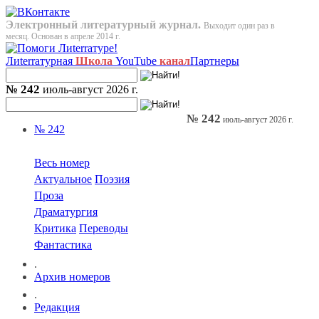
Электронный литературный журнал.
Выходит один раз в
месяц. Основан в апреле 2014 г.
Лиterraтурная
Школа
YouTube
канал
Партнеры
№ 242
июль-август 2026 г.
№ 242
июль-август 2026 г.
№ 242
Весь номер
Актуальное
Поэзия
Проза
Драматургия
Критика
Переводы
Фантастика
.
Архив номеров
.
Редакция