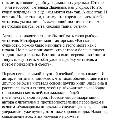
них дети, взявшие двойную фамилию Дяденька-Тётенька
– или наоборот, Тётенька-Дяденька, как угодно. Но это
будет неправда». А ещё «мы могли бы» так. А ещё этак. И
вот так. Но не станем, потому что «предполагаем в тебе,
читатель, ум пытливый, желающий постичь не только и
не столько казусы быта, сколько тайны бытия».
Автор расставляет сети, чтобы поймать свою рыбку-
читателя. Метафора не моя – авторская: «Рассказ, в
сущности, можно было начинать с этого места как с
начала. Но вы же понимаете, что авторам больше платят
за длинные рассказы. Вот они и вьют веревки, вот они и
тянут, плетут сети, чтобы уловить рыбку-читателя, а
потом поджарить и съесть».
Первая сеть – с самой крупной ячейкой – сеть сюжета. И
автор, и читатель понимают, что такая обычно ставится на
другую рыбу, на читателя совсем других книг. Здесь она и
расставлена-то для того, чтобы рыбка-читатель свободно
проплывал сквозь неё, наслаждаясь общей
интеллектуальной игрой. Постоянная солидаризация
автора с читателем в противопоставление персонажам и
всяким «бульварным писакам» – следующая ловушка, она
удерживает уже лучше, хотя тоже хорошо видна. Наконец,
совмещение всех этих намёков на сюжет и