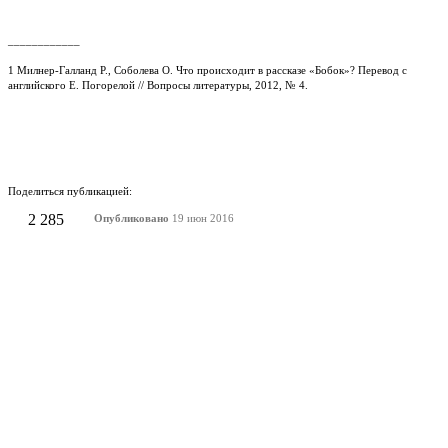
____________
1 Милнер-Галланд Р., Соболева О. Что происходит в рассказе «Бобок»? Перевод с
английского Е. Погорелой // Вопросы литературы, 2012, № 4.
Поделиться публикацией:
2 285
Опубликовано
19 июн 2016
КОНКУРСЫ И ПРЕМИИ
АФИША
Наверх ↑
© 2014-2026 ИД Лиterraтура
Правовая информация
Владелец - Наталья Комелькова
Авторизация