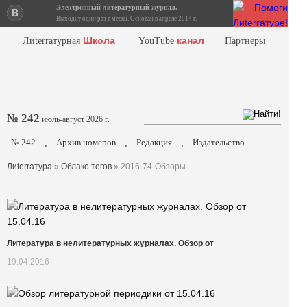
Электронный литературный журнал.
Выходит один раз в месяц. Основан в апреле 2014 г.
Школа
канал
Лиterraтурная
YouTube
Партнеры
№ 242
июль-август 2026 г.
№ 242
Архив номеров
Редакция
Издательство
.
.
.
Лиterraтура
»
Облако тегов
» 2016-74-Обзоры
Литература в нелитературных журналах. Обзор от
19.04.2016