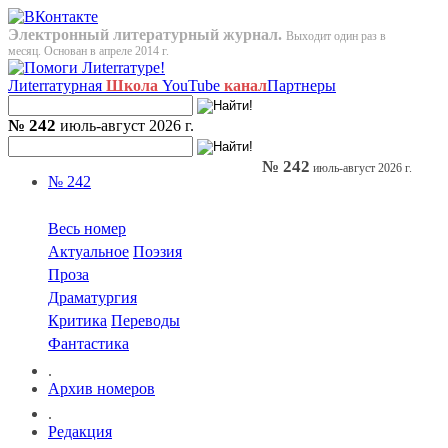
Электронный литературный журнал.
Выходит один раз в
месяц. Основан в апреле 2014 г.
Лиterraтурная
Школа
YouTube
канал
Партнеры
№ 242
июль-август 2026 г.
№ 242
июль-август 2026 г.
№ 242
Весь номер
Актуальное
Поэзия
Проза
Драматургия
Критика
Переводы
Фантастика
.
Архив номеров
.
Редакция