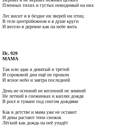
Пленных тихих и густых невидимый на них
Лес висит и в бездне ни зверей ни птиц
В теле центробежном и в душе круги
И весело в деревне как на небе жить
Пс. 929
МАМА
Так или эдак и девятый и третий
И сороковой дни ещё не прошли
И ясное небо и завтра последний
День не осенний не весенний не зимний
Не летний в снежинках и каплях дождя
В росе и тумане под снегом дождями
Как в детстве и мама уже не оставит
И девы растают тени снежок
Лёгкий как дождь на неё упадёт