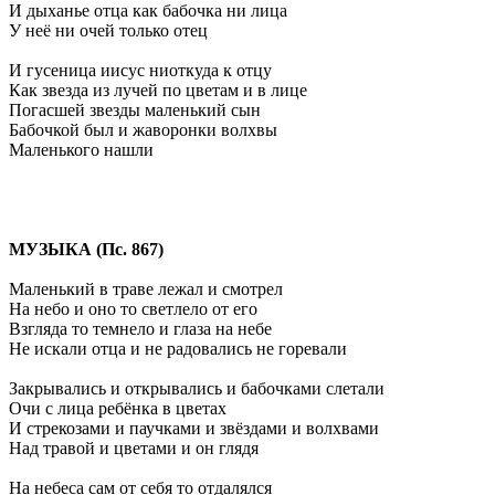
И дыханье отца как бабочка ни лица
У неё ни очей только отец
И гусеница иисус ниоткуда к отцу
Как звезда из лучей по цветам и в лице
Погасшей звезды маленький сын
Бабочкой был и жаворонки волхвы
Маленького нашли
МУЗЫКА (Пс. 867)
Маленький в траве лежал и смотрел
На небо и оно то светлело от его
Взгляда то темнело и глаза на небе
Не искали отца и не радовались не горевали
Закрывались и открывались и бабочками слетали
Очи с лица ребёнка в цветах
И стрекозами и паучками и звёздами и волхвами
Над травой и цветами и он глядя
На небеса сам от себя то отдалялся