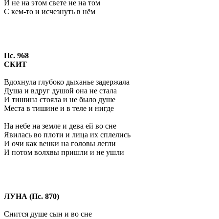
И не на этом свете не на том
С кем-то и исчезнуть в нём
Пс. 968
СКИТ
Вдохнула глубоко дыханье задержала
Душа и вдруг душой она не стала
И тишина стояла и не было душе
Места в тишине и в теле и нигде
На небе на земле и дева ей во сне
Явилась во плоти и лица их сплелись
И очи как венки на головы легли
И потом волхвы пришли и не ушли
ЛУНА (Пс. 870)
Снится душе сын и во сне