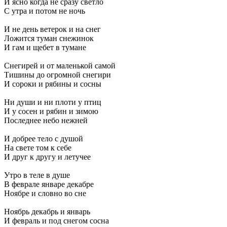
И ясно когда не сразу светло
С утра и потом не ночь
И не день ветерок и на снег
Ложится туман снежинок
И гам и щебет в тумане
Снегирей и от маленькой самой
Тишины до огромной снегири
И сороки и рябины и сосны
Ни души и ни плоти у птиц
И у сосен и рябин и зимою
Последнее небо нежней
И добрее тело с душой
На свете том к себе
И друг к другу и летучее
Утро в теле в душе
В феврале январе декабре
Ноябре и словно во сне
Ноябрь декабрь и январь
И февраль и под снегом сосна