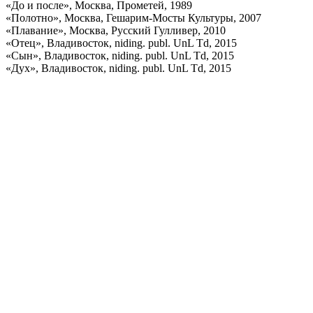
«До и после», Москва, Прометей, 1989
«Полотно», Москва, Гешарим-Мосты Культуры, 2007
«Плавание», Москва, Русский Гулливер, 2010
«Отец», Владивосток, niding. publ. UnL Td, 2015
«Сын», Владивосток, niding. publ. UnL Td, 2015
«Дух», Владивосток, niding. publ. UnL Td, 2015
Поделиться публикацией:
2 766
Опубликовано
16 фев 2016
КОНКУРСЫ И ПРЕМИИ
АФИША
Наверх ↑
© 2014-2026 ИД Лиterraтура
Правовая информация
Владелец - Наталья Комелькова