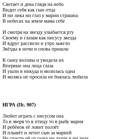
Светает и дева глядя на небо
Видит себя как сын отца
И ни лика ни глаз у марии страшна
В небесах на земле мама себе
И смотря на звезду улыбается рту
Своему и глазам как иисусу звезда
И вдруг рассвело и утро зажгло
Звёзды в ночи и снова пришли
К сыну волхвы и увидела их
Впервые она лица глаза
И ушли в никуда и молилась одна
И молясь не просила не боялась любила
ИГРА (Пс. 907)
Любит играть с иисусом она
То в зверя то в птицу то в рыбу мария
И ребёнок её ловит ползёт
И плывёт и летит сын за марией
Не спасти ей от сына ни души и ни тела