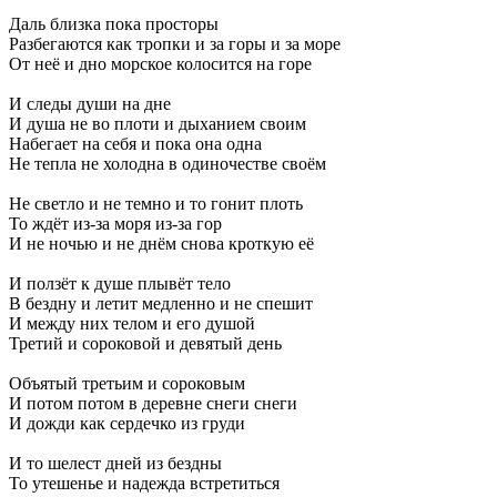
Даль близка пока просторы
Разбегаются как тропки и за горы и за море
От неё и дно морское колосится на горе
И следы души на дне
И душа не во плоти и дыханием своим
Набегает на себя и пока она одна
Не тепла не холодна в одиночестве своём
Не светло и не темно и то гонит плоть
То ждёт из-за моря из-за гор
И не ночью и не днём снова кроткую её
И ползёт к душе плывёт тело
В бездну и летит медленно и не спешит
И между них телом и его душой
Третий и сороковой и девятый день
Объятый третьим и сороковым
И потом потом в деревне снеги снеги
И дожди как сердечко из груди
И то шелест дней из бездны
То утешенье и надежда встретиться