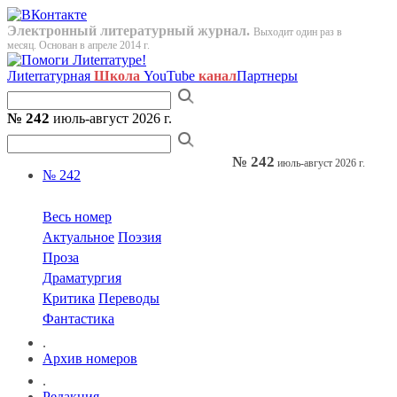
Электронный литературный журнал.
Выходит один раз в
месяц. Основан в апреле 2014 г.
Лиterraтурная
Школа
YouTube
канал
Партнеры
№ 242
июль-август 2026 г.
№ 242
июль-август 2026 г.
№ 242
Весь номер
Актуальное
Поэзия
Проза
Драматургия
Критика
Переводы
Фантастика
.
Архив номеров
.
Редакция