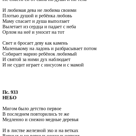
И любимая дева не любима своими
Плотью душой и ребёнка любовь
Маму спасает и душа выползает
Вылетает из сердца и падает с неба
Орлом на неё и уносит на тот
Свет и бросает деву как камень
Маленькому на ладонь и разбрасывает потом
Собирает марию ребёнок любимый
И святой за ними дух наблюдает
И не судит играет с иисусом и с мамой
Пс. 933
НЕБО
Мигом было детство первое
В последнем повторились те же
Медленно и снежно медные деревья
И в листве железной эхо и на ветках
Верных и не верных нежных цепких