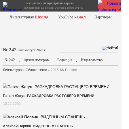
Электронный литературный журнал.
Выходит один раз в месяц. Основан в апреле 2014 г.
Школа
канал
Лиterraтурная
YouTube
Партнеры
№ 242
июль-август 2026 г.
№ 242
Архив номеров
Редакция
Издательство
.
.
.
Лиterraтура
»
Облако тегов
» 2015-66-Поэзия
Павел Жагун. РАСКАДРОВКА РАСТУЩЕГО ВРЕМЕНИ
15.12.2015
Алексей Порвин. ВИДЕННЫМ СТАНЕШЬ