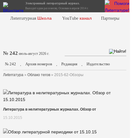
Электронный литературный журнал.
Выходит один раз в месяц. Основан в апреле 2014 г.
Школа
канал
Лиterraтурная
YouTube
Партнеры
№ 242
июль-август 2026 г.
№ 242
Архив номеров
Редакция
Издательство
.
.
.
Лиterraтура
»
Облако тегов
» 2015-62-Обзоры
Литература в нелитературных журналах. Обзор от
15.10.2015