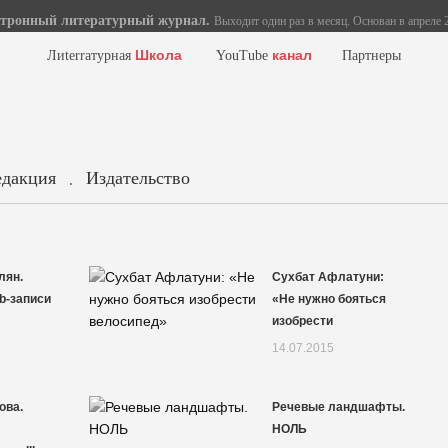
тронный литературный журнал.
Выходит один раз в месяц. Основан в апреле 2
Школа
канал
Лиterraтурная
YouTube
Партнеры
едакция
Издательство
.
лян.
Сухбат Афлатуни:
b-записи
«Не нужно бояться
изобрести
14.07.2015
ова.
Речевые ландшафты.
Й
НОЛЬ