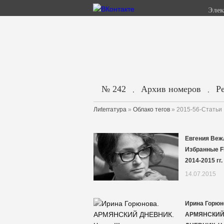
Элек
№ 242
Архив номеров
Р
.
.
Лиterraтура
»
Облако тегов
» 2015-56-Статьи
Евгения Веж
Избранные F
2014-2015 гг.
14.07.2015
Ирина Горюн
АРМЯНСКИ