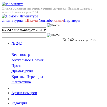
Электронный литературный журнал.
Выходит один раз в
месяц. Основан в апреле 2014 г.
Лиterraтурная
Школа
YouTube
канал
Партнеры
№ 242
июль-август 2026 г.
№ 242
июль-август 2026 г.
№ 242
Весь номер
Актуальное
Поэзия
Проза
Драматургия
Критика
Переводы
Фантастика
.
Архив номеров
.
Редакция