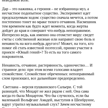
неведомой воле.
Дар – это наживка, а героиня – не избранница муз, а
несчастное подопытное существо. Эксперимент идет
предсказуемым ходом: существо сначала мечется, а потом
постепенно тонет во мраке тихого отчаяния. Насмешник
тем временем как будто ждет момента, когда жертва
дойдет до края и совершит что-нибудь непоправимое.
Интересно ведь, как именно она отомстит миру: сведет
счеты с собственной жизнью или направит свою боль и
ненависть на кого-нибудь другого? Может, на того, кто
помог ей стать известной поэтессой, принял участие в
проекте «Юный гений»? То есть на того самого
покровителя.
Ненависть, отчаяние, растерянность, одиночество… И
странное дело: при этом всеми голосами владеет
спокойствие. Спокойствие обреченных: непоправимый
слом произошел, все дальнейшее предопределено.
Светлана – версия пушкинского Сальери. С той
разницей, что Моцарт не жил рядом с ней. Она сама
когда-то была Моцартом. Что бы случилось, если бы
маленький Вольфганг Амадей, выступив в Шенбрунне,
вдруг утратил музыкальный слух? Зачем несчастному