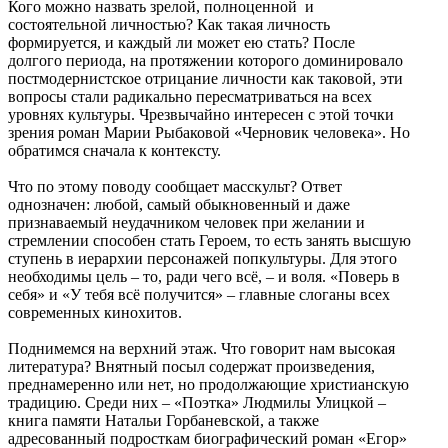
Кого можно назвать зрелой, полноценной и
состоятельной личностью? Как такая личность
формируется, и каждый ли может ею стать? После
долгого периода, на протяжении которого доминировало
постмодернистское отрицание личности как таковой, эти
вопросы стали радикально пересматриваться на всех
уровнях культуры. Чрезвычайно интересен с этой точки
зрения роман Марии Рыбаковой «Черновик человека». Но
обратимся сначала к контексту.
Что по этому поводу сообщает масскульт? Ответ
однозначен: любой, самый обыкновенный и даже
признаваемый неудачником человек при желании и
стремлении способен стать Героем, то есть занять высшую
ступень в иерархии персонажей попкультуры. Для этого
необходимы цель – то, ради чего всё, – и воля. «Поверь в
себя» и «У тебя всё получится» – главные слоганы всех
современных кинохитов.
Поднимемся на верхний этаж. Что говорит нам высокая
литература? Внятный посыл содержат произведения,
преднамеренно или нет, но продолжающие христианскую
традицию. Среди них – «Поэтка» Людмилы Улицкой –
книга памяти Натальи Горбаневской, а также
адресованный подросткам биографический роман «Егор»