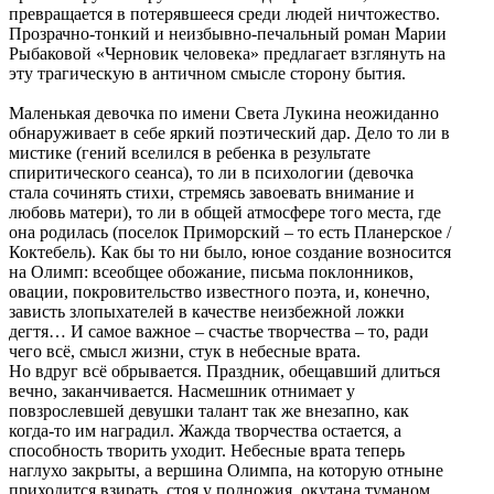
превращается в потерявшееся среди людей ничтожество.
Прозрачно-тонкий и неизбывно-печальный роман Марии
Рыбаковой «Черновик человека» предлагает взглянуть на
эту трагическую в античном смысле сторону бытия.
Маленькая девочка по имени Света Лукина неожиданно
обнаруживает в себе яркий поэтический дар. Дело то ли в
мистике (гений вселился в ребенка в результате
спиритического сеанса), то ли в психологии (девочка
стала сочинять стихи, стремясь завоевать внимание и
любовь матери), то ли в общей атмосфере того места, где
она родилась (поселок Приморский – то есть Планерское /
Коктебель). Как бы то ни было, юное создание возносится
на Олимп: всеобщее обожание, письма поклонников,
овации, покровительство известного поэта, и, конечно,
зависть злопыхателей в качестве неизбежной ложки
дегтя… И самое важное – счастье творчества – то, ради
чего всё, смысл жизни, стук в небесные врата.
Но вдруг всё обрывается. Праздник, обещавший длиться
вечно, заканчивается. Насмешник отнимает у
повзрослевшей девушки талант так же внезапно, как
когда-то им наградил. Жажда творчества остается, а
способность творить уходит. Небесные врата теперь
наглухо закрыты, а вершина Олимпа, на которую отныне
приходится взирать, стоя у подножия, окутана туманом.