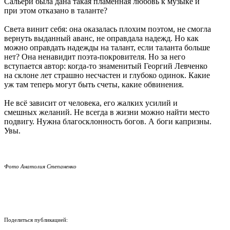
Сальери была дана такая пламенная любовь к музыке и
при этом отказано в таланте?
Света винит себя: она оказалась плохим поэтом, не смогла
вернуть выданный аванс, не оправдала надежд. Но как
можно оправдать надежды на талант, если таланта больше
нет? Она ненавидит поэта-покровителя. Но за него
вступается автор: когда-то знаменитый Георгий Левченко
на склоне лет страшно несчастен и глубоко одинок. Какие
уж там теперь могут быть счеты, какие обвинения.
Не всё зависит от человека, его жалких усилий и
смешных желаний. Не всегда в жизни можно найти место
подвигу. Нужна благосклонность богов. А боги капризны.
Увы.
Фото Анатолия Степаненко
Поделиться публикацией: