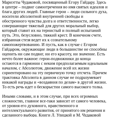
Мариэтты Чудаковой, посвященный Егору Гайдару. Здесь
в центре – подвиг самоотречения во имя святых идеалов и
блага других людей. Главные герои – люди сильного духа,
носители абсолютной внутренней свободы и
обостренного чувства долга и ответственности, легко
совершающие тяжелый для других моральный выбор,
который ставит их на тернистый и полный испытаний
путь. Это, безусловно, тяжкий крест. В конечном счете,
избранная стезя ведет их к сознательному
самопожертвованию. И пусть, как в случае с Егором
Гайдаром, окружающие люди в большинстве не способны
оценить ни сам подвиг, ни его красоту, ни значение. Есть
нечто более важное: герои-подвижники до конца
остаются в гармонии с неким предполагаемым идеальным
началом, с Абсолютом, движение всей их жизни
сориентировано на эту первичную точку отсчета. Причем
трактовка Абсолюта в данном случае не подразумевает
никакой награды и «воздаяния по делам» в другой жизни.
То есть речь идет о бескорыстии самого высокого толка.
Иными словами, и в этом случае, при всех огромных
сложностях, главное все-таки зависит от самого человека,
от уровня его духовного, нравственного и
интеллектуального развития, от принятого им решения и
сделанного выбора. Книги Л. Улицкой и М. Чудаковой