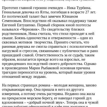
Прототип главной героини очевиден – Ника Турбина.
Гениальная девочка из Ялты, погибшая в возрасте 27 лет.
Ее поэтический талант был замечен Юлианом
Семеновым. Впоследствии ей оказывал поддержку также
Евгений Евтушенко. Первый сборник юной поэтессы
назывался «Черновик». По свидетельству близких
родственников, Ника считала, что стихи приходят к ней
свыше. Боязнь одиночества и отверженности – один из
сквозных мотивов творчества. Принято считать, что
ранимая девушка не смогла справиться с психологической
нагрузкой и стрессом, связанными с публичностью и рано
пришедшей славой. Ответственность за ее судьбу, таким
образом, возлагается прежде всего на взрослых, не
предвидевших последствий своего доброхотства. Однако
в произведении Марии Рыбаковой основная причина
трагедии переносится на уровень, который выше уровня
отношений между людьми.
На первых страницах романа – молодая женщина, заново
открывающая мир. Она пришла в него из другого
измерения, а потому очень растеряна. Недавно она жила
на прекрасном морском берегу, ее навещал горний дух
вдохновения – «добрый ночной звук». Теперь она в чужой
стране работает официанткой в кафе при зоопарке и