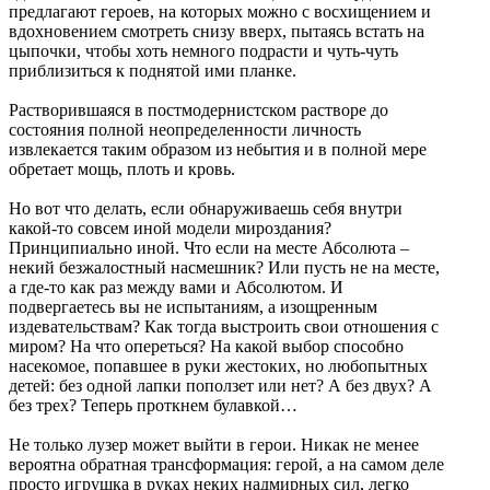
предлагают героев, на которых можно с восхищением и
вдохновением смотреть снизу вверх, пытаясь встать на
цыпочки, чтобы хоть немного подрасти и чуть-чуть
приблизиться к поднятой ими планке.
Растворившаяся в постмодернистском растворе до
состояния полной неопределенности личность
извлекается таким образом из небытия и в полной мере
обретает мощь, плоть и кровь.
Но вот что делать, если обнаруживаешь себя внутри
какой-то совсем иной модели мироздания?
Принципиально иной. Что если на месте Абсолюта –
некий безжалостный насмешник? Или пусть не на месте,
а где-то как раз между вами и Абсолютом. И
подвергаетесь вы не испытаниям, а изощренным
издевательствам? Как тогда выстроить свои отношения с
миром? На что опереться? На какой выбор способно
насекомое, попавшее в руки жестоких, но любопытных
детей: без одной лапки поползет или нет? А без двух? А
без трех? Теперь проткнем булавкой…
Не только лузер может выйти в герои. Никак не менее
вероятна обратная трансформация: герой, а на самом деле
просто игрушка в руках неких надмирных сил, легко