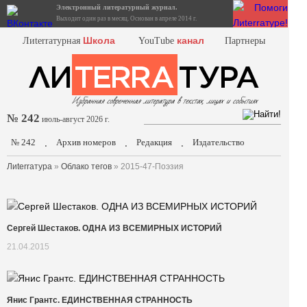
Электронный литературный журнал.
Выходит один раз в месяц. Основан в апреле 2014 г.
Школа
канал
Лиterraтурная
YouTube
Партнеры
№ 242
июль-август 2026 г.
№ 242
Архив номеров
Редакция
Издательство
.
.
.
Лиterraтура
»
Облако тегов
» 2015-47-Поэзия
Сергей Шестаков. ОДНА ИЗ ВСЕМИРНЫХ ИСТОРИЙ
21.04.2015
Янис Грантс. ЕДИНСТВЕННАЯ СТРАННОСТЬ