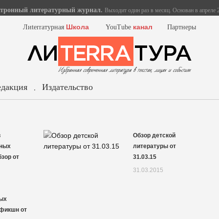
тронный литературный журнал.
Выходит один раз в месяц. Основан в апреле 2
Школа
канал
Лиterraтурная
YouTube
Партнеры
едакция
Издательство
.
в
Обзор детской
рных
литературы от
зор от
31.03.15
31.03.2015
ых
-фикшн от