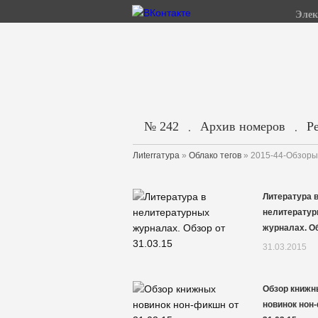
Элек
№ 242
Архив номеров
Р
.
.
Лиterraтура
»
Облако тегов
» 2015-44-Обзоры
Литература 
нелитерату
журналах. Об
31.03.2015
Обзор книжн
новинок нон