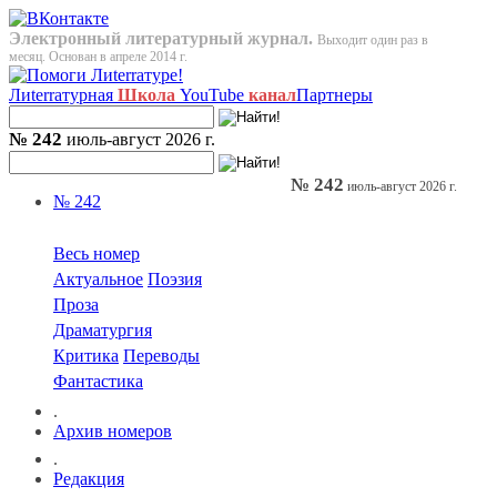
Электронный литературный журнал.
Выходит один раз в
месяц. Основан в апреле 2014 г.
Лиterraтурная
Школа
YouTube
канал
Партнеры
№ 242
июль-август 2026 г.
№ 242
июль-август 2026 г.
№ 242
Весь номер
Актуальное
Поэзия
Проза
Драматургия
Критика
Переводы
Фантастика
.
Архив номеров
.
Редакция