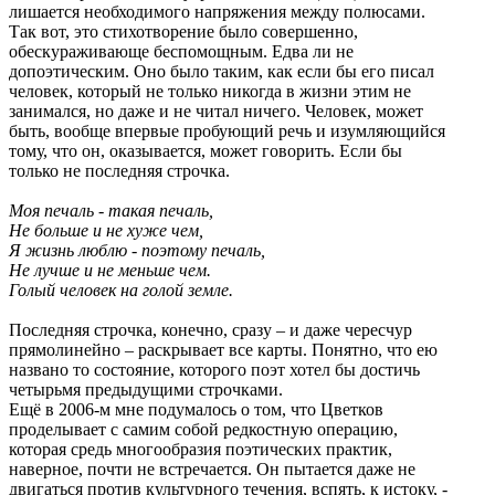
лишается необходимого напряжения между полюсами.
Так вот, это стихотворение было совершенно,
обескураживающе беспомощным. Едва ли не
допоэтическим. Оно было таким, как если бы его писал
человек, который не только никогда в жизни этим не
занимался, но даже и не читал ничего. Человек, может
быть, вообще впервые пробующий речь и изумляющийся
тому, что он, оказывается, может говорить. Если бы
только не последняя строчка.
Моя печаль - такая печаль,
Не больше и не хуже чем,
Я жизнь люблю - поэтому печаль,
Не лучше и не меньше чем.
Голый человек на голой земле.
Последняя строчка, конечно, сразу – и даже чересчур
прямолинейно – раскрывает все карты. Понятно, что ею
названо то состояние, которого поэт хотел бы достичь
четырьмя предыдущими строчками.
Ещё в 2006-м мне подумалось о том, что Цветков
проделывает с самим собой редкостную операцию,
которая средь многообразия поэтических практик,
наверное, почти не встречается. Он пытается даже не
двигаться против культурного течения, вспять, к истоку, -