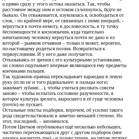
а прямо сразу у этого истока оказаться. Так, чтобы
расстояние между ним и истоком схлопнулось, будто не
бывало. Он отваживается, изумлялась я, освободиться от
слов, - по крайней мере, от связанных с ними инерций, -
вернуться в почти-немоту, в дословесность, в ту точку
беспомощности и косноязычия, куда тщательно
начитанному человеку вернуться почти не дано и из
которой – рывком отчаяния – только и может, вероятно,
по-настоящему родиться поэзия. Возвратиться к
первоусловиям. И у него даже получается.
Отказываясь от зрения с его культурными установками,
он словно ощупывает впервые являющиеся ему предметы
кончиками пальцев.
Так художник-правша перекладывает карандаш в левую
руку (если не и того радикальнее: в пальцы ноги;
зажимает зубами…), чтобы учиться рисовать совсем
заново – чтобы испытать состояние разученности, в
которое культура зрелого, выросшего в её гуще человека
(почти) не пускает.
Остальные тексты подборки, впрочем, об усилии такого
рода свидетельствовали в заметно меньшей степени. Но
этот, последний, – запомнился.
Потом Цветков опубликовал ещё несколько небольших,
частично пересекающихся друг с другом подборок (мне
удалось насчитать три) - и только теперь, на пятом десятке