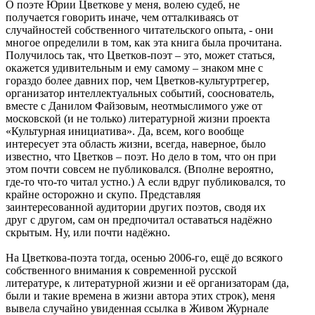
О поэте Юрии Цветкове у меня, волею судеб, не
получается говорить иначе, чем отталкиваясь от
случайностей собственного читательского опыта, - они
многое определили в том, как эта книга была прочитана.
Получилось так, что Цветков-поэт – это, может статься,
окажется удивительным и ему самому – знаком мне с
гораздо более давних пор, чем Цветков-культуртрегер,
организатор интеллектуальных событий, сооснователь,
вместе с Данилом Файзовым, неотмыслимого уже от
московской (и не только) литературной жизни проекта
«Культурная инициатива». Да, всем, кого вообще
интересует эта область жизни, всегда, наверное, было
известно, что Цветков – поэт. Но дело в том, что он при
этом почти совсем не публиковался. (Вполне вероятно,
где-то что-то читал устно.) А если вдруг публиковался, то
крайне осторожно и скупо. Представляя
заинтересованной аудитории других поэтов, сводя их
друг с другом, сам он предпочитал оставаться надёжно
скрытым. Ну, или почти надёжно.
На Цветкова-поэта тогда, осенью 2006-го, ещё до всякого
собственного внимания к современной русской
литературе, к литературной жизни и её организаторам (да,
были и такие времена в жизни автора этих строк), меня
вывела случайно увиденная ссылка в Живом Журнале