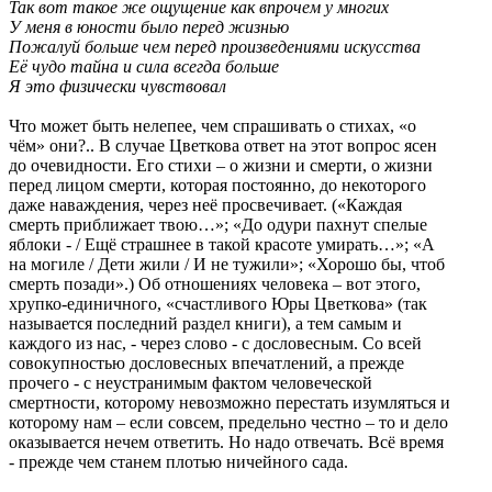
Так вот такое же ощущение как впрочем у многих
У меня в юности было перед жизнью
Пожалуй больше чем перед произведениями искусства
Её чудо тайна и сила всегда больше
Я это физически чувствовал
Что может быть нелепее, чем спрашивать о стихах, «о
чём» они?.. В случае Цветкова ответ на этот вопрос ясен
до очевидности. Его стихи – о жизни и смерти, о жизни
перед лицом смерти, которая постоянно, до некоторого
даже наваждения, через неё просвечивает. («Каждая
смерть приближает твою…»; «До одури пахнут спелые
яблоки - / Ещё страшнее в такой красоте умирать…»; «А
на могиле / Дети жили / И не тужили»; «Хорошо бы, чтоб
смерть позади».) Об отношениях человека – вот этого,
хрупко-единичного, «счастливого Юры Цветкова» (так
называется последний раздел книги), а тем самым и
каждого из нас, - через слово - с дословесным. Со всей
совокупностью дословесных впечатлений, а прежде
прочего - с неустранимым фактом человеческой
смертности, которому невозможно перестать изумляться и
которому нам – если совсем, предельно честно – то и дело
оказывается нечем ответить. Но надо отвечать. Всё время
- прежде чем станем плотью ничейного сада.