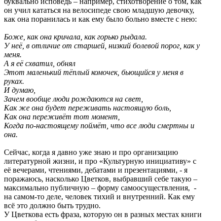
буквально исповедь – например, стихотворение о том, как
он учил кататься на велосипеде свою младшую девочку,
как она поранилась и как ему было больно вместе с нею:
Боже, как она кричала, как горько рыдала.
У неё, в отличие от старшей, низкий болевой порог, как у
меня.
А я её схватил, обнял
Этот маленький тёплый комочек, бьющийся у меня в
руках.
И думаю,
Зачем вообще люди рождаются на свет,
Как же она будет переживать настоящую боль,
Как она переживёт тот момент,
Когда по-настоящему поймёт, что все люди смертны и
она.
Сейчас, когда я давно уже знаю и про организацию
литературной жизни, и про «Культурную инициативу» с
её вечерами, чтениями, дебатами и презентациями, - я
поражаюсь, насколько Цветков, выбравший себе такую –
максимально публичную – форму самоосуществления, -
на самом-то деле, человек тихий и внутренний. Как ему
всё это должно быть трудно.
У Цветкова есть фраза, которую он в разных местах книги