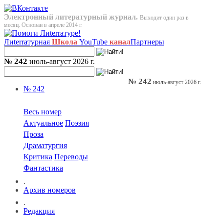
Электронный литературный журнал.
Выходит один раз в
месяц. Основан в апреле 2014 г.
Лиterraтурная
Школа
YouTube
канал
Партнеры
№ 242
июль-август 2026 г.
№ 242
июль-август 2026 г.
№ 242
Весь номер
Актуальное
Поэзия
Проза
Драматургия
Критика
Переводы
Фантастика
.
Архив номеров
.
Редакция