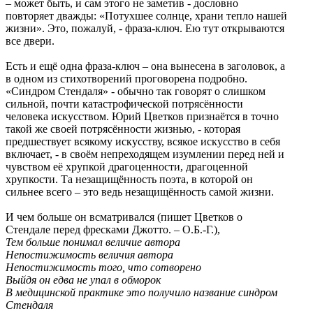
– может быть, и сам этого не заметив - дословно
повторяет дважды: «Потухшее солнце, храни тепло нашей
жизни». Это, пожалуй, - фраза-ключ. Ею тут открываются
все двери.
Есть и ещё одна фраза-ключ – она вынесена в заголовок, а
в одном из стихотворений проговорена подробно.
«Синдром Стендаля» - обычно так говорят о слишком
сильной, почти катастрофической потрясённости
человека искусством. Юрий Цветков признаётся в точно
такой же своей потрясённости жизнью, - которая
предшествует всякому искусству, всякое искусство в себя
включает, - в своём непреходящем изумлении перед ней и
чувством её хрупкой драгоценности, драгоценной
хрупкости. Та незащищённость поэта, в которой он
сильнее всего – это ведь незащищённость самой жизни.
И чем больше он всматривался (пишет Цветков о
Стендале перед фресками Джотто. – О.Б.-Г.),
Тем больше понимал величие автора
Непостижимость величия автора
Непостижимость того, что сотворено
Выйдя он едва не упал в обморок
В медицинской практике это получило название синдром
Стендаля