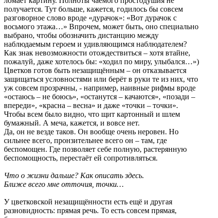
ломает картину. Полноты чаемого простодушия не
получается. Тут больше, кажется, годилось бы совсем
разговорное слово вроде «дурачок»: «Вот дурачок с
восьмого этажа…» Впрочем, может быть, оно специально
выбрано, чтобы обозначить дистанцию между
наблюдаемым героем и удивляющимся наблюдателем?
Как знак невозможности отождествиться – хотя втайне,
пожалуй, даже хотелось бы: «ходил по миру, улыбался…»)
Цветков готов быть незащищённым – он отказывается
защищаться условностями или берёт в руки те из них, что
уж совсем прозрачны, - например, наивные рифмы вроде
«остаюсь – не боюсь», «останутся – качаются», «позади –
впереди», «красна – весна» и даже «точки – точки».
Чтобы всем было видно, что щит картонный и шлем
бумажный. А меча, кажется, и вовсе нет.
Да, он не везде таков. Он вообще очень неровен. Но
сильнее всего, пронзительнее всего он – там, где
беспомощен. Где позволяет себе полную, растерянную
беспомощность, перестаёт ей сопротивляться.
Что о жизни дальше? Как описать здесь.
Ближе всего мне отточия, точки…
У цветковской незащищённости есть ещё и другая
разновидность: прямая речь. То есть совсем прямая,