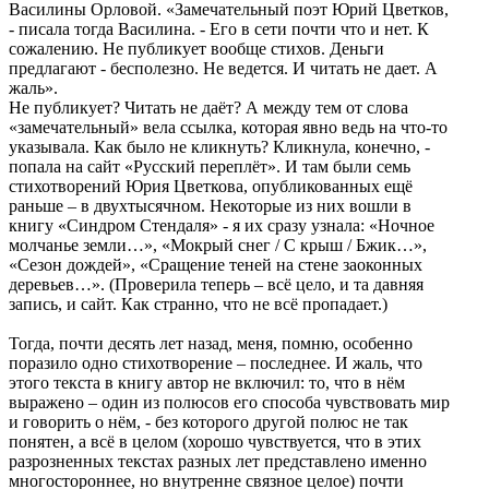
Василины Орловой. «Замечательный поэт Юрий Цветков,
- писала тогда Василина. - Его в сети почти что и нет. К
сожалению. Не публикует вообще стихов. Деньги
предлагают - бесполезно. Не ведется. И читать не дает. А
жаль».
Не публикует? Читать не даёт? А между тем от слова
«замечательный» вела ссылка, которая явно ведь на что-то
указывала. Как было не кликнуть? Кликнула, конечно, -
попала на сайт «Русский переплёт». И там были семь
стихотворений Юрия Цветкова, опубликованных ещё
раньше – в двухтысячном. Некоторые из них вошли в
книгу «Синдром Стендаля» - я их сразу узнала: «Ночное
молчанье земли…», «Мокрый снег / С крыш / Бжик…»,
«Сезон дождей», «Сращение теней на стене заоконных
деревьев…». (Проверила теперь – всё цело, и та давняя
запись, и сайт. Как странно, что не всё пропадает.)
Тогда, почти десять лет назад, меня, помню, особенно
поразило одно стихотворение – последнее. И жаль, что
этого текста в книгу автор не включил: то, что в нём
выражено – один из полюсов его способа чувствовать мир
и говорить о нём, - без которого другой полюс не так
понятен, а всё в целом (хорошо чувствуется, что в этих
разрозненных текстах разных лет представлено именно
многостороннее, но внутренне связное целое) почти