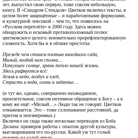
лет, выпустил свою первую, тоже совсем небольшую,
книгу. В «Синдром Стендаля» Цветков включил тексты, в
целом более защищённые – и наработанными формулами,
и культурной лексикой – чем то, что появилось на
«Русском переплёте» в 2000 году. Здесь можно
обнаружить и искомый противоположный полюс
цветковского целого: внимательно прорефлектированную
сложность. Хотя бы и в облике простоты:
Прежде чем станем плотью ничейного сада,
Милый, воздай нам сполна…
Потухшее солнце, храни тепло нашей жизни.
Здесь рифмуется всё:
Земля и небо, воздух и хлеб,
Страсть и вода, огонь и забвенье…
(и тут же, однако, совершенно неожиданное,
пронзительное, совсем интимное обращение к Богу – а к
кому же ещё: «Милый…» Люди так не говорят. Цветков
отваживается. Это – тоже схлопывание расстояний, да
притом и неизмеримых.)
Включил он сюда также несколько переводов из Боба
Дилана: примеров работы с опытом другой культуры,
выговаривания его по-русски. Какой уж тут голый
человек на голой земле.