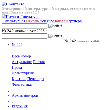
Электронный литературный журнал.
Выходит один раз в
месяц. Основан в апреле 2014 г.
Лиterraтурная
Школа
YouTube
канал
Партнеры
№ 242
июль-август 2026 г.
№ 242
июль-август 2026 г.
№ 242
Весь номер
Актуальное
Поэзия
Проза
Драматургия
Критика
Переводы
Фантастика
.
Архив номеров
.
Редакция