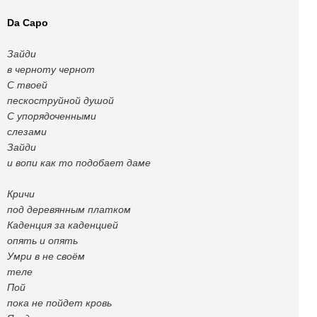
Da Capo
Зайди
в черноту чернот
С твоей
пескоструйной душой
С упорядоченными
слезами
Зайди
и вопи как то подобает даме
Кричи
под деревянным платком
Каденция за каденцией
опять и опять
Умри в не своём
теле
Пой
пока не пойдет кровь