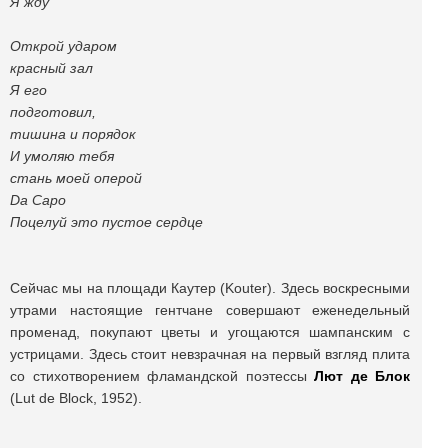
Я жду
Открой ударом
красный зал
Я его
подготовил,
тишина и порядок
И умоляю тебя
стань моей оперой
Da Capo
Поцелуй это пустое сердце
Сейчас мы на площади Каутер (Kouter). Здесь воскресными
утрами настоящие гентчане совершают еженедельный
променад, покупают цветы и угощаются шампанским с
устрицами. Здесь стоит невзрачная на первый взгляд плита
со стихотворением фламандской поэтессы
Лют де Блок
(Lut de Block, 1952).