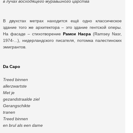
в лучах восходящего муравьиного царства
В двухстах метрах находится ещё одно классическое
здание того же архитектора – это здание гентской оперы.
На фасаде – стихотворение
Рамси Насра
(Ramsey Nasr,
1974-...), нидерландского писателя, потомка палестинских
эмигрантов.
Da Capo
Treed binnen
allerzwartste
Met je
gezandstraalde ziel
Gerangschikte
tranen
Treed binnen
en brul als een dame