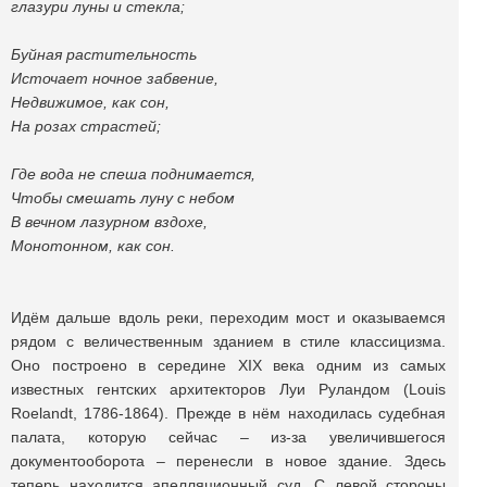
глазури луны и стекла;
Буйная растительность
Источает ночное забвение,
Недвижимое, как сон,
На розах страстей;
Где вода не спеша поднимается,
Чтобы смешать луну с небом
В вечном лазурном вздохе,
Монотонном, как сон.
Идём дальше вдоль реки, переходим мост и оказываемся
рядом с величественным зданием в стиле классицизма.
Оно построено в середине XIX века одним из самых
известных гентских архитекторов Луи Руландом (Louis
Roelandt, 1786-1864). Прежде в нём находилась судебная
палата, которую сейчас – из-за увеличившегося
документооборота – перенесли в новое здание. Здесь
теперь находится апелляционный суд. С левой стороны