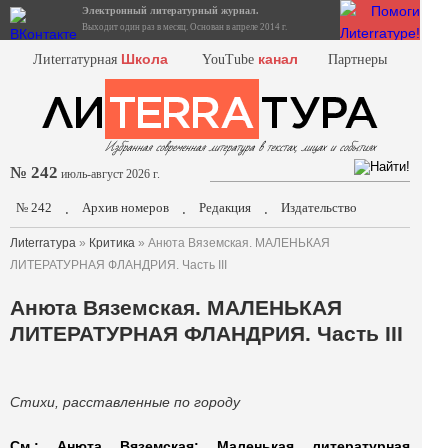
Электронный литературный журнал.
Выходит один раз в месяц. Основан в апреле 2014 г.
Школа
канал
Лиterraтурная
YouTube
Партнеры
№ 242
июль-август 2026 г.
№ 242
Архив номеров
Редакция
Издательство
.
.
.
Лиterraтура
»
Критика
» Анюта Вяземская. МАЛЕНЬКАЯ
ЛИТЕРАТУРНАЯ ФЛАНДРИЯ. Часть III
Анюта Вяземская. МАЛЕНЬКАЯ
ЛИТЕРАТУРНАЯ ФЛАНДРИЯ. Часть III
Стихи, расставленные по городу
См.: Анюта Вяземская: Маленькая литературная