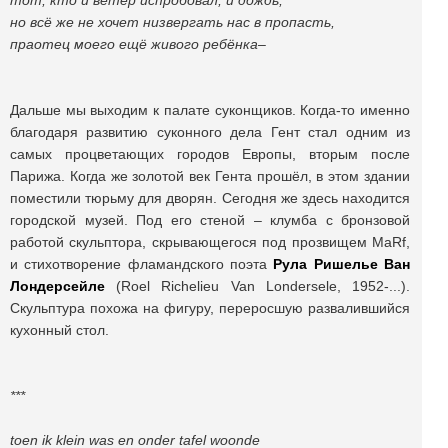
тот, кто и ветер испробовал, и дождь,
но всё же не хочет низвергать нас в пропасть,
праотец моего ещё живого ребёнка–
Дальше мы выходим к палате суконщиков. Когда-то именно
благодаря развитию суконного дела Гент стал одним из
самых процветающих городов Европы, вторым после
Парижа. Когда же золотой век Гента прошёл, в этом здании
поместили тюрьму для дворян. Сегодня же здесь находится
городской музей. Под его стеной – клумба с бронзовой
работой скульптора, скрывающегося под прозвищем MaRf,
и стихотворение фламандского поэта
Рула Ришелье Ван
Лондерсейле
(Roel Richelieu Van Londersele, 1952-...).
Скульптура похожа на фигуру, переросшую развалившийся
кухонный стол.
***
toen ik klein was en onder tafel woonde