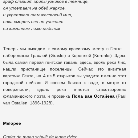
граф слышит хрипы узников в темнице,
он уплетает на обед жаркое.
и укрепляет тем жестокий мир,
пока смерть его не упокоит
на каменном ложе ледяном
Теперь мы выходим к самому красивому месту в Генте –
набережным Граслей (Graslei) и Коренлей (Korenlei). Здесь
была самая первая гентская гавань, здесь, вдоль реки Лис,
нашли пристанище поселенцы. Сейчас это визитная
карточка Гента, на 4 из 5 открыток вы увидите именно этот
городской пейзаж. И совсем близко к воде, в метре от
поверхности, вдоль реки тянется стихотворение
фламандского поэта и прозаика
Пола ван Остайена
(Paul
van Ostaijen, 1896-1928).
Melopee
Onder de maan schuift de lange rivier