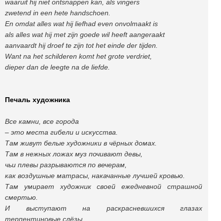
waaruit hij niet ontsnappen kan, als vingers
zwetend in een hete handschoen.
En omdat alles wat hij liefhad even onvolmaakt is
als alles wat hij met zijn goede wil heeft aangeraakt
aanvaardt hij droef te zijn tot het einde der tijden.
Want na het schilderen komt het grote verdriet,
dieper dan de leegte na de liefde.
Печаль художника
Все камни, все города
– это места гибели и искусства.
Там живут белые художники в чёрных домах.
Там в нежных ложах муз почивают девы,
чьи плевы разрываются по вечерам,
как воздушные матрасы, накачанные лучшей кровью.
Там умирает художник своей ежедневной страшной
смертью.
И выступают на раскрасневшихся глазах
терпентиновые слёзы.