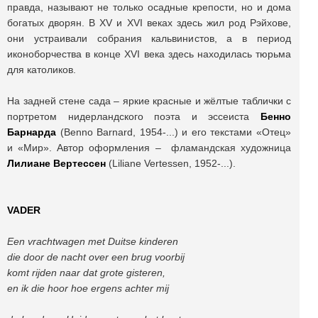
правда, называют не только осадные крепости, но и дома
богатых дворян. В XV и XVI веках здесь жил род Рэйхове,
они устраивали собрания кальвинистов, а в период
иконоборчества в конце XVI века здесь находилась тюрьма
для католиков.
На задней стене сада – яркие красные и жёлтые таблички с
портретом нидерландского поэта и эссеиста
Бенно
Барнарда
(Benno Barnard, 1954-...) и его текстами «Отец»
и «Мир». Автор оформления – фламандская художница
Лилиане Вертессен
(Liliane Vertessen, 1952-...).
VADER
Een vrachtwagen met Duitse kinderen
die door de nacht over een brug voorbij
komt rijden naar dat grote gisteren,
en ik die hoor hoe ergens achter mij