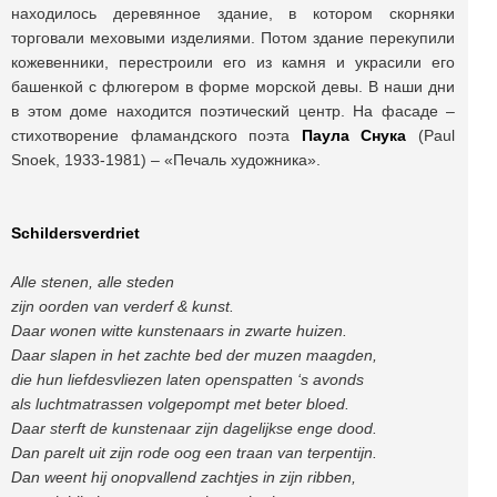
находилось деревянное здание, в котором скорняки
торговали меховыми изделиями. Потом здание перекупили
кожевенники, перестроили его из камня и украсили его
башенкой с флюгером в форме морской девы. В наши дни
в этом доме находится поэтический центр. На фасаде –
стихотворение фламандского поэта
Паула Снука
(Paul
Snoek, 1933-1981) – «Печаль художника».
Schildersverdriet
Alle stenen, alle steden
zijn oorden van verderf & kunst.
Daar wonen witte kunstenaars in zwarte huizen.
Daar slapen in het zachte bed der muzen maagden,
die hun liefdesvliezen laten openspatten ‘s avonds
als luchtmatrassen volgepompt met beter bloed.
Daar sterft de kunstenaar zijn dagelijkse enge dood.
Dan parelt uit zijn rode oog een traan van terpentijn.
Dan weent hij onopvallend zachtjes in zijn ribben,