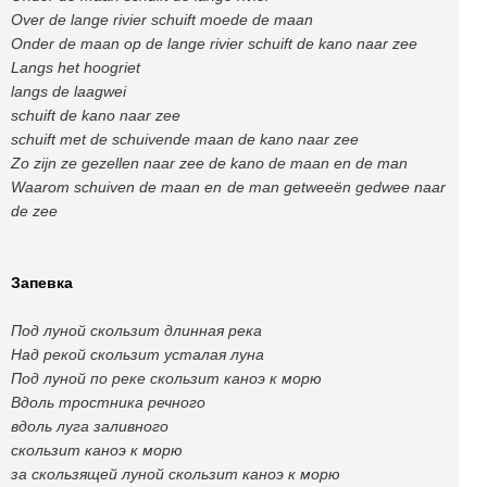
Over de lange rivier schuift moede de maan
Onder de maan op de lange rivier schuift de kano naar zee
Langs het hoogriet
langs de laagwei
schuift de kano naar zee
schuift met de schuivende maan de kano naar zee
Zo zijn ze gezellen naar zee de kano de maan en de man
Waarom schuiven de maan en de man getweeën gedwee naar
de zee
Запевка
Под луной скользит длинная река
Над рекой скользит усталая луна
Под луной по реке скользит каноэ к морю
Вдоль тростника речного
вдоль луга заливного
скользит каноэ к морю
за скользящей луной скользит каноэ к морю