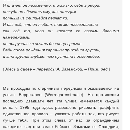
И плачет он незаметно, тихонько, себе в рёбра,
откуда не сбежать ему, как пальцам
потным из слипшейся перчатки.
И раз всё, что он любит, так же несовершенно
как всё то, чего он касался со своими благими
намерениями,
он погрузился в печаль до конца времен.
Ведь после рождения картины приходит грусть,
и эта грусть глубже, чем пустота после любви.
(Здесь и далее – переводы А. Вяземской. – Прим. ред.)
Мы проходим по старинным переулкам и оказываемся на
улочке Веррегарен (Werregarenstraatje). На протяжении
последних двадцати лет эта улица изменяется каждый
день: с 1995 года здесь разрешено рисовать граффити,
единственное правило – уважать работы тех, кто рисует
лучше тебя. При этом слева от нас за ограждением
находится сад при замке Рэйхове. Замками во Фландрии,