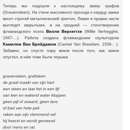
Теперь мы подошли к настоящему замку графов
(Gravensteen). На стене массивного прохода к сердцу замка
висит строгий металлический триптих. Левая и правая части
выглядят закрытыми, а на средней — стихотворение
фламандского поэта
Вилли Верхеггхе
(Willie Verhegghe,
1947-...). Работа создана фламандским скульптуром
Камилем Ван Брейдамом
(Camiel Van Breedam, 1936-...).
Забавно, но спустя пару веков после того, как замок
опустел, в нём тоже была тюрьма.
gravensteen, grafsteen
de graaf maakt van zijn hart
een steen en laat het in een lijf
van leer en wakend water kloppen.
geen pijl of zwaard, geen lans
of bad van hete pek
raken aan zijn vlammend vel:
hij heerst en wordt gevreesd
door mens en rat.