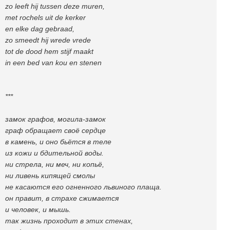
zo leeft hij tussen deze muren,
met rochels uit de kerker
en elke dag gebraad,
zo smeedt hij wrede vrede
tot de dood hem stijf maakt
in een bed van kou en stenen
***
замок графов, могила-замок
граф обращает своё сердце
в камень, и оно бьётся в теле
из кожи и бдительной воды.
ни стрела, ни меч, ни копьё,
ни ливень кипящей смолы
не касаются его огненного львиного плаща.
он правит, в страхе сжимается
и человек, и мышь.
так жизнь проходит в этих стенах,