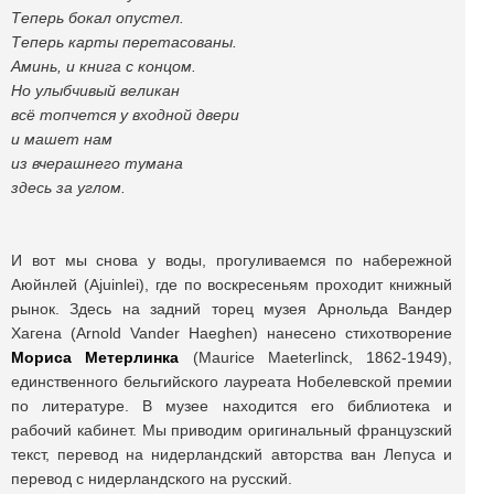
Теперь бокал опустел.
Теперь карты перетасованы.
Аминь, и книга с концом.
Но улыбчивый великан
всё топчется у входной двери
и машет нам
из вчерашнего тумана
здесь за углом.
И вот мы снова у воды, прогуливаемся по набережной
Аюйнлей (Ajuinlei), где по воскресеньям проходит книжный
рынок. Здесь на задний торец музея Арнольда Вандер
Хагена (Arnold Vander Haeghen) нанесено стихотворение
Мориса Метерлинка
(Maurice Maeterlinck, 1862-1949),
единственного бельгийского лауреата Нобелевской премии
по литературе. В музее находится его библиотека и
рабочий кабинет. Мы приводим оригинальный французский
текст, перевод на нидерландский авторства ван Лепуса и
перевод с нидерландского на русский.