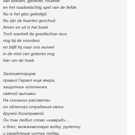
van boksen, genever, roulette
en het raadselachtig spel van de liefde.
Nu is het glas geledigd.
Nu zijn de kaarten geschud.
Amen en uit is het boek.
Toch wankelt de goedlachse reus
nog bij de voordeur
en blijft hij naar ons wuiven
in de mist van gisteren nog
hier om de hoek.
Заэтимторцом
правил Геракл еще вчера,
защитник источника
святой выпивки.
На скольких рассветах
он облегчал страдания своих
друзей дозаправкой.
Он так любил слово «камрад»…
и бокс, можжевеловую водку, рулетку
и загадочные шутки любви.