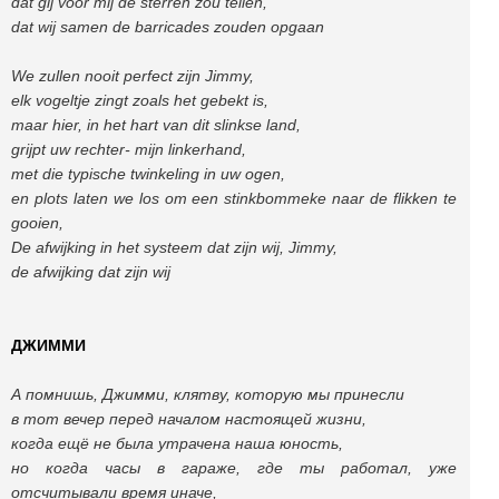
dat gij voor mij de sterren zou tellen,
dat wij samen de barricades zouden opgaan
We zullen nooit perfect zijn Jimmy,
elk vogeltje zingt zoals het gebekt is,
maar hier, in het hart van dit slinkse land,
grijpt uw rechter- mijn linkerhand,
met die typische twinkeling in uw ogen,
en plots laten we los om een stinkbommeke naar de flikken te
gooien,
De afwijking in het systeem dat zijn wij, Jimmy,
de afwijking dat zijn wij
ДЖИММИ
А помнишь, Джимми, клятву, которую мы принесли
в тот вечер перед началом настоящей жизни,
когда ещё не была утрачена наша юность,
но когда часы в гараже, где ты работал, уже
отсчитывали время иначе,