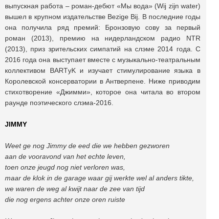
выпускная работа – роман-дебют «Мы вода» (Wij zijn water)
вышел в крупном издательстве Bezige Bij. В последние годы
она получила ряд премий: Бронзовую сову за первый
роман (2013), премию на нидерландском радио NTR
(2013), приз зрительских симпатий на слэме 2014 года. С
2016 года она выступает вместе с музыкально-театральным
коллективом BARTуK и изучает стимулирование языка в
Королевской консерватории в Антверпене. Ниже приводим
стихотворение «Джимми», которое она читала во втором
раунде поэтического слэма-2016.
JIMMY
Weet ge nog Jimmy de eed die we hebben gezworen
aan de vooravond van het echte leven,
toen onze jeugd nog niet verloren was,
maar de klok in de garage waar gij werkte wel al anders tikte,
we waren de weg al kwijt naar de zee van tijd
die nog ergens achter onze oren ruiste