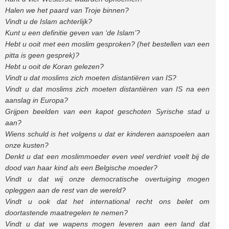
Halen we het paard van Troje binnen?
Vindt u de Islam achterlijk?
Kunt u een definitie geven van ‘de Islam’?
Hebt u ooit met een moslim gesproken? (het bestellen van een
pitta is geen gesprek)?
Hebt u ooit de Koran gelezen?
Vindt u dat moslims zich moeten distantiëren van IS?
Vindt u dat moslims zich moeten distantiëren van IS na een
aanslag in Europa?
Grijpen beelden van een kapot geschoten Syrische stad u
aan?
Wiens schuld is het volgens u dat er kinderen aanspoelen aan
onze kusten?
Denkt u dat een moslimmoeder even veel verdriet voelt bij de
dood van haar kind als een Belgische moeder?
Vindt u dat wij onze democratische overtuiging mogen
opleggen aan de rest van de wereld?
Vindt u ook dat het international recht ons belet om
doortastende maatregelen te nemen?
Vindt u dat we wapens mogen leveren aan een land dat