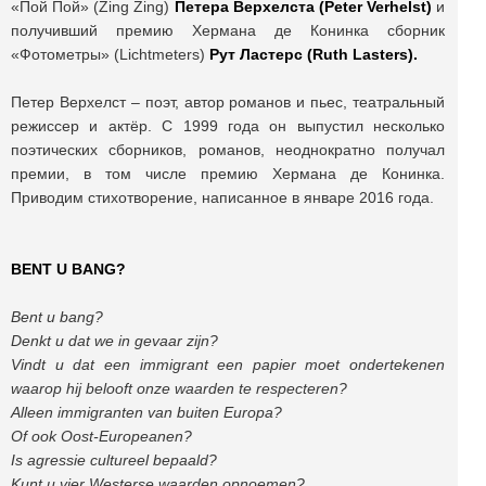
«Пой Пой» (Zing Zing)
Петера Верхелста (Peter Verhelst)
и
получивший премию Хермана де Конинка сборник
«Фотометры» (Lichtmeters)
Рут Ластерс (Ruth Lasters).
Петер Верхелст – поэт, автор романов и пьес, театральный
режиссер и актёр. С 1999 года он выпустил несколько
поэтических сборников, романов, неоднократно получал
премии, в том числе премию Хермана де Конинка.
Приводим стихотворение, написанное в январе 2016 года.
BENT U BANG?
Bent u bang?
Denkt u dat we in gevaar zijn?
Vindt u dat een immigrant een papier moet ondertekenen
waarop hij belooft onze waarden te respecteren?
Alleen immigranten van buiten Europa?
Of ook Oost-Europeanen?
Is agressie cultureel bepaald?
Kunt u vier Westerse waarden opnoemen?