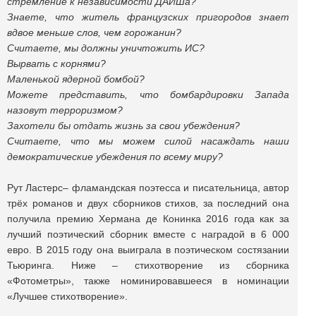
стремление к независимости ДАИШа?
Знаете, что житель французских пригородов знает
вдвое меньше слов, чем горожанин?
Считаете, мы должны уничтожить ИС?
Вырвать с корнями?
Маленькой ядерной бомбой?
Можете представить, что бомбардировки Запада
назовут терроризмом?
Захотели бы отдать жизнь за свои убеждения?
Считаете, что мы можем силой насаждать наши
демократические убеждения по всему миру?
Рут Ластерс– фламандская поэтесса и писательница, автор
трёх романов и двух сборников стихов, за последний она
получила премию Хермана де Конинка 2016 года как за
лучший поэтический сборник вместе с наградой в 6 000
евро. В 2015 году она выиграла в поэтическом состязании
Тьюринга. Ниже – стихотворение из сборника
«Фотометры», также номинировавшееся в номинации
«Лучшее стихотворение».