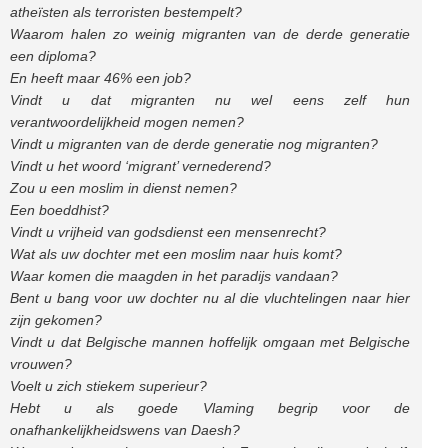
atheïsten als terroristen bestempelt?
Waarom halen zo weinig migranten van de derde generatie
een diploma?
En heeft maar 46% een job?
Vindt u dat migranten nu wel eens zelf hun
verantwoordelijkheid mogen nemen?
Vindt u migranten van de derde generatie nog migranten?
Vindt u het woord ‘migrant’ vernederend?
Zou u een moslim in dienst nemen?
Een boeddhist?
Vindt u vrijheid van godsdienst een mensenrecht?
Wat als uw dochter met een moslim naar huis komt?
Waar komen die maagden in het paradijs vandaan?
Bent u bang voor uw dochter nu al die vluchtelingen naar hier
zijn gekomen?
Vindt u dat Belgische mannen hoffelijk omgaan met Belgische
vrouwen?
Voelt u zich stiekem superieur?
Hebt u als goede Vlaming begrip voor de
onafhankelijkheidswens van Daesh?