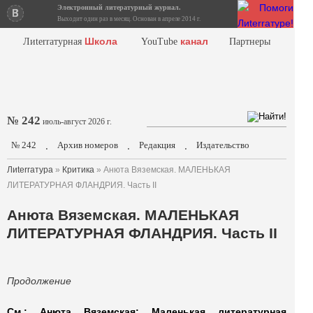
Электронный литературный журнал.
Выходит один раз в месяц. Основан в апреле 2014 г.
Школа
канал
Лиterraтурная
YouTube
Партнеры
№ 242
июль-август 2026 г.
№ 242
Архив номеров
Редакция
Издательство
.
.
.
Лиterraтура
»
Критика
» Анюта Вяземская. МАЛЕНЬКАЯ
ЛИТЕРАТУРНАЯ ФЛАНДРИЯ. Часть II
Анюта Вяземская. МАЛЕНЬКАЯ
ЛИТЕРАТУРНАЯ ФЛАНДРИЯ. Часть II
Продолжение
См.: Анюта Вяземская: Маленькая литературная