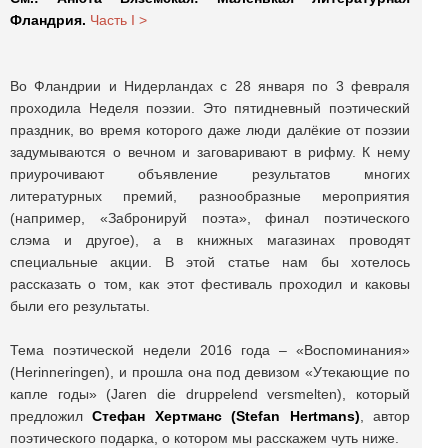
Фландрия.
Часть I >
Во Фландрии и Нидерландах с 28 января по 3 февраля
проходила Неделя поэзии. Это пятидневный поэтический
праздник, во время которого даже люди далёкие от поэзии
задумываются о вечном и заговаривают в рифму. К нему
приурочивают объявление результатов многих
литературных премий, разнообразные мероприятия
(например, «Забронируй поэта», финал поэтического
слэма и другое), а в книжных магазинах проводят
специальные акции. В этой статье нам бы хотелось
рассказать о том, как этот фестиваль проходил и каковы
были его результаты.
Тема поэтической недели 2016 года – «Воспоминания»
(Herinneringen), и прошла она под девизом «Утекающие по
капле годы» (Jaren die druppelend versmelten), который
предложил
Стефан Хертманс (Stefan Hertmans)
, автор
поэтического подарка, о котором мы расскажем чуть ниже.