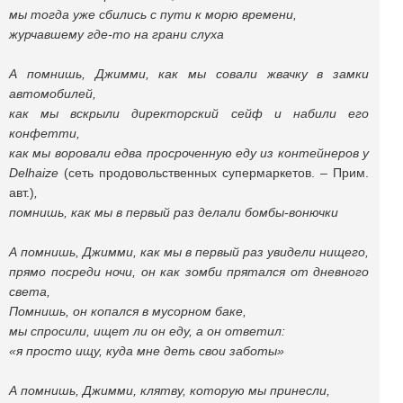
мы тогда уже сбились с пути к морю времени,
журчавшему где-то на грани слуха
А помнишь, Джимми, как мы совали жвачку в замки
автомобилей,
как мы вскрыли директорский сейф и набили его
конфетти,
как мы воровали едва просроченную еду из контейнеров у
Delhaize
(сеть продовольственных супермаркетов. – Прим.
авт.)
,
помнишь, как мы в первый раз делали бомбы-вонючки
А помнишь, Джимми, как мы в первый раз увидели нищего,
прямо посреди ночи, он как зомби прятался от дневного
света,
Помнишь, он копался в мусорном баке,
мы спросили, ищет ли он еду, а он ответил:
«я просто ищу, куда мне деть свои заботы»
А помнишь, Джимми, клятву, которую мы принесли,