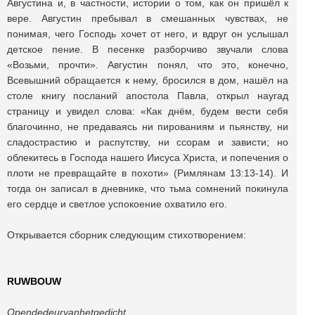
Августина и, в частности, истории о том, как он пришёл к
вере. Августин пребывал в смешанных чувствах, не
понимая, чего Господь хочет от него, и вдруг он услышал
детское пение. В песенке разборчиво звучали слова
«Возьми, прочти». Августин понял, что это, конечно,
Всевышний обращается к нему, бросился в дом, нашёл на
столе книгу посланий апостола Павла, открыл наугад
страницу и увидел слова: «Как днём, будем вести себя
благочинно, не предаваясь ни пированиям и пьянству, ни
сладострастию и распутству, ни ссорам и зависти; но
облекитесь в Господа нашего Иисуса Христа, и попечения о
плоти не превращайте в похоти» (Римлянам 13:13-14). И
тогда он записал в дневнике, что тьма сомнений покинула
его сердце и светлое успокоение охватило его.
Открывается сборник следующим стихотворением:
RUWBOUW
Opendedeurvanhetgedicht.