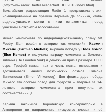
(http://www.radio1.be/files/redactie/HDC_2016/index.html).
Бельгийская радиостанция Radio 1 представила стихи,
номинированные на премию Хермана Де Конинка, чтобы
радиослушатели могли с ними ознакомиться перед
участием в открытом голосовании.
Финал чемпионата по нидерландскоязычному слэму NK
Poetry Slam вошёл в историю как «женский»:
Кармин
Михелс (Carmien Michels)
вырвала победу у
Элсэ Кэмпс
(Else Kemps)
и получила награду чемпионата: Золотого
зяблика (De Gouden Vink) и денежный приз в размере 1 000
евро. Трофей назван так в честь поэта, основателя и
вдохновителя многих поэтических слэмов Симона
Винкенооха (Simon Vinkenoog). Для фламандцев победа
Михелс это особый повод для гордости – впервые за 14-
летнюю историю чемпионата приз получила их
соотечественница.
Кармин закончила Королевскую консерваторию в
Антверпене по направлению «искусство слова», и её