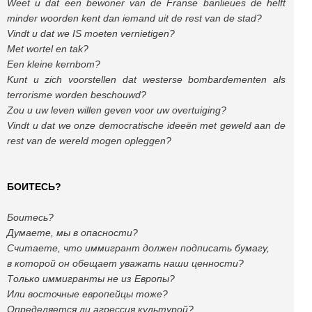
Weet u dat een bewoner van de Franse banlieues de helft
minder woorden kent dan iemand uit de rest van de stad?
Vindt u dat we IS moeten vernietigen?
Met wortel en tak?
Een kleine kernbom?
Kunt u zich voorstellen dat westerse bombardementen als
terrorisme worden beschouwd?
Zou u uw leven willen geven voor uw overtuiging?
Vindt u dat we onze democratische ideeën met geweld aan de
rest van de wereld mogen opleggen?
БОИТЕСЬ?
Боитесь?
Думаете, мы в опасности?
Считаете, что иммигрант должен подписать бумагу,
в которой он обещает уважать наши ценности?
Только иммигранты не из Европы?
Или восточные европейцы тоже?
Определяется ли агрессия культурой?