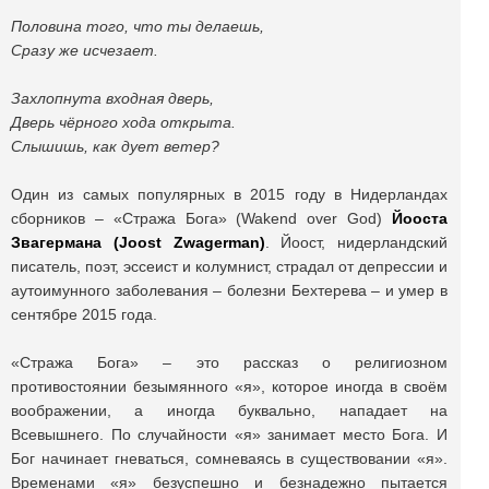
Половина того, что ты делаешь,
Сразу же исчезает.
Захлопнута входная дверь,
Дверь чёрного хода открыта.
Слышишь, как дует ветер?
Один из самых популярных в 2015 году в Нидерландах
сборников – «Стража Бога» (Wakend over God)
Йооста
Звагермана (Joost Zwagerman)
. Йоост, нидерландский
писатель, поэт, эссеист и колумнист, страдал от депрессии и
аутоимунного заболевания – болезни Бехтерева – и умер в
сентябре 2015 года.
«Стража Бога» – это рассказ о религиозном
противостоянии безымянного «я», которое иногда в своём
воображении, а иногда буквально, нападает на
Всевышнего. По случайности «я» занимает место Бога. И
Бог начинает гневаться, сомневаясь в существовании «я».
Временами «я» безуспешно и безнадежно пытается