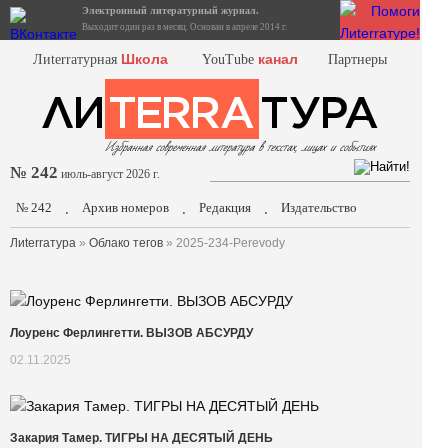
Электронный литературный журнал.
Выходит один раз в месяц. Основан в апреле 2014 г.
Школа
канал
Лиterraтурная
YouTube
Партнеры
№ 242
июль-август 2026 г.
№ 242
Архив номеров
Редакция
Издательство
.
.
.
Лиterraтура
»
Облако тегов
» 2025-234-Perevody
Лоуренс Ферлингетти. ВЫЗОВ АБСУРДУ
02.11.2025
Закария Тамер. ТИГРЫ НА ДЕСЯТЫЙ ДЕНЬ