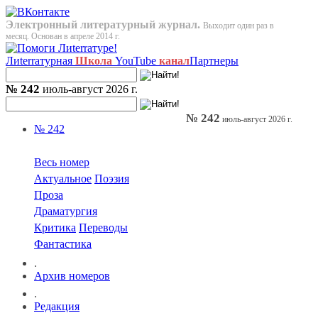
Электронный литературный журнал.
Выходит один раз в
месяц. Основан в апреле 2014 г.
Лиterraтурная
Школа
YouTube
канал
Партнеры
№ 242
июль-август 2026 г.
№ 242
июль-август 2026 г.
№ 242
Весь номер
Актуальное
Поэзия
Проза
Драматургия
Критика
Переводы
Фантастика
.
Архив номеров
.
Редакция