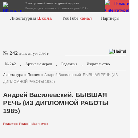
Электронный литературный журнал.
Выходит один раз в месяц. Основан в апреле 2014 г.
Школа
канал
Лиterraтурная
YouTube
Партнеры
№ 242
июль-август 2026 г.
№ 242
Архив номеров
Редакция
Издательство
.
.
.
Лиterraтура
»
Поэзия
» Андрей Василевский. БЫВШАЯ РЕЧЬ (ИЗ
ДИПЛОМНОЙ РАБОТЫ 1985)
Андрей Василевский. БЫВШАЯ
РЕЧЬ (ИЗ ДИПЛОМНОЙ РАБОТЫ
1985)
Редактор: Родион Мариничев