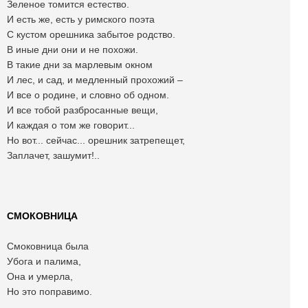
Зеленое томится естество.
И есть же, есть у римского поэта
С кустом орешника забытое родство.
В иные дни они и не похожи.
В такие дни за марлевым окном
И лес, и сад, и медленный прохожий –
И все о родине, и словно об одном.
И все тобой разбросанные вещи,
И каждая о том же говорит...
Но вот... сейчас... орешник затрепещет,
Заплачет, зашумит!..
СМОКОВНИЦА
Смоковница была
Убога и палима,
Она и умерла,
Но это поправимо.