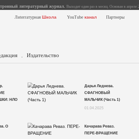
тронный литературный журнал.
Выходит один раз в месяц. Основан в апреле 2
Школа
канал
Лиterraтурная
YouTube
Партнеры
едакция
Издательство
.
р.
Дарья Леднева.
ИЕ
СФАГНОВЫЙ
ШКИ: НЛО
МАЛЬЧИК (Часть 1)
01.04.2025
а. О
Качарава Реваз.
ПЕРЕ-ВРАЩЕНИЕ