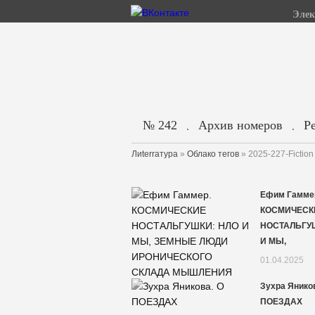
Элек
№ 242
Архив номеров
Р
.
.
Лиterraтура
»
Облако тегов
» 2025-227-Fiction
Ефим Гамме
КОСМИЧЕСК
НОСТАЛЬГУ
И МЫ,
01.04.2025
Зухра Яников
ПОЕЗДАХ