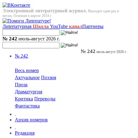
Электронный литературный журнал.
Выходит один раз в
месяц. Основан в апреле 2014 г.
Лиterraтурная
Школа
YouTube
канал
Партнеры
№ 242
июль-август 2026 г.
№ 242
июль-август 2026 г.
№ 242
Весь номер
Актуальное
Поэзия
Проза
Драматургия
Критика
Переводы
Фантастика
.
Архив номеров
.
Редакция