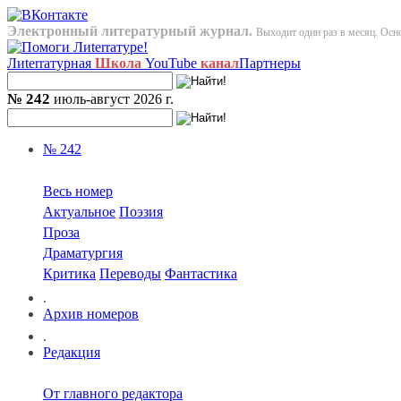
Электронный литературный журнал.
Выходит один раз в месяц. Осно
Лиterraтурная
Школа
YouTube
канал
Партнеры
№ 242
июль-август 2026 г.
№ 242
Весь номер
Актуальное
Поэзия
Проза
Драматургия
Критика
Переводы
Фантастика
.
Архив номеров
.
Редакция
От главного редактора