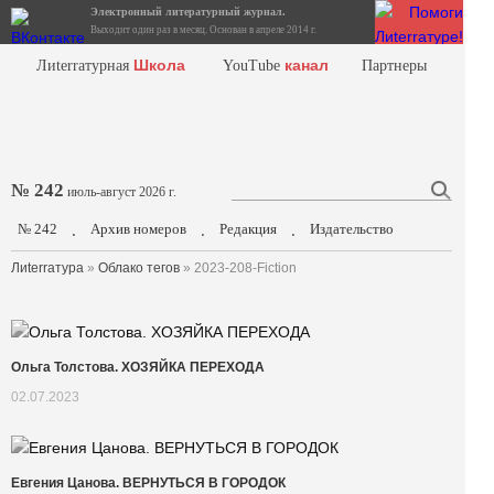
Электронный литературный журнал.
Выходит один раз в месяц. Основан в апреле 2014 г.
Школа
канал
Лиterraтурная
YouTube
Партнеры
№ 242
июль-август 2026 г.
№ 242
Архив номеров
Редакция
Издательство
.
.
.
Лиterraтура
»
Облако тегов
» 2023-208-Fiction
Ольга Толстова. ХОЗЯЙКА ПЕРЕХОДА
02.07.2023
Евгения Цанова. ВЕРНУТЬСЯ В ГОРОДОК